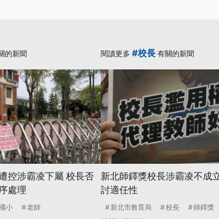
#校長
關的新聞
閱讀更多
有關的新聞
遭控涉霸凌下屬 校長否
新北師鐸獎校長涉霸凌不成立
序處理
討適任性
國小
老師
新北市教育局
校長
師鐸獎