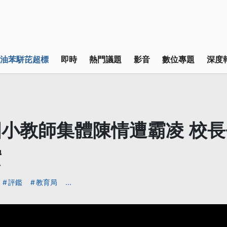
油苯駢芘超標
即時
熱門議題
影音
數位專題
深度
小教師集體陳情遭霸凌 校
實
評鑑
教育局
...