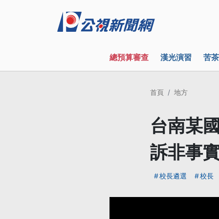
總預算審查
漢光演習
苦茶
首頁
地方
台南某國
訴非事
校長遴選
校長