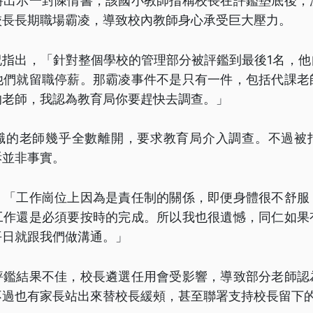
時出示一封陳情書，該國小教師指稱校長在評鑑墊底後，
校長長期職場霸凌，導致校內教師身心承受巨大壓力。
祝指出，「針對整個學校的管理部分被評鑑到最後1名，他
他們就留職停薪。那霸凌事件不是只有一件，包括代課老
的老師，我認為教育局你要趕快去調查。」
職的老師幾乎全數離開，要求教育局介入調查。不過被
訴並非事實。
，「工作崗位上因為是責任制的關係，即便身體很不舒服
工作還是必須要按時的完成。所以我也很遺憾，同仁如果
平日就跟我們做溝通。」
評鑑結果不佳，校長遴選任用會受影響，導致部分老師認
不過也有家長站出來替校長緩頰，甚至聯署支持校長留下