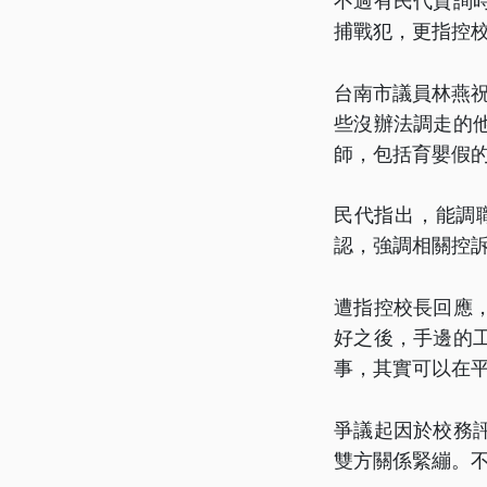
不過有民代質詢
捕戰犯，更指控
台南市議員林燕
些沒辦法調走的
師，包括育嬰假
民代指出，能調
認，強調相關控
遭指控校長回應
好之後，手邊的
事，其實可以在
爭議起因於校務
雙方關係緊繃。