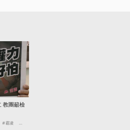
 教團籲檢
霸凌
...