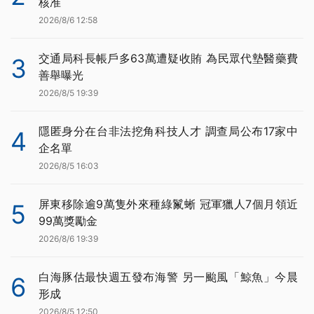
核准
2026/8/6 12:58
交通局科長帳戶多63萬遭疑收賄 為民眾代墊醫藥費
3
善舉曝光
2026/8/5 19:39
隱匿身分在台非法挖角科技人才 調查局公布17家中
4
企名單
2026/8/5 16:03
屏東移除逾9萬隻外來種綠鬣蜥 冠軍獵人7個月領近
5
99萬獎勵金
2026/8/6 19:39
白海豚估最快週五發布海警 另一颱風「鯨魚」今晨
6
形成
2026/8/5 12:50