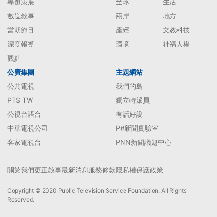
專題策展
全球
生活
數位敘事
兩岸
地方
當期節目
產經
文教科技
深度報導
環境
社福人權
觀點
公廣集團
主題網站
公共電視
我們的島
PTS TW
獨立特派員
公視台語台
有話好說
中華電視公司
P#新聞實驗室
客家電視台
PNN新聞議題中心
關於我們
更正啟事
最新消息
服務條款
隱私權保護政策
Copyright © 2020 Public Television Service Foundation. All Rights
Reserved.