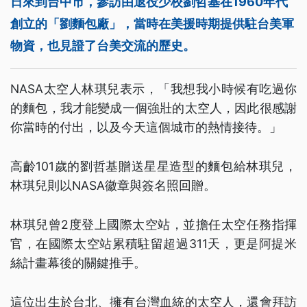
日來到台中市，參訪由退役少校劉哲基在1960年代
創立的「劉麵包廠」，當時在美援時期提供駐台美軍
物資，也見證了台美交流的歷史。
NASA太空人林琪兒表示，「我想我小時候有吃過你
的麵包，我才能變成一個強壯的太空人，因此很感謝
你當時的付出，以及今天這個城市的熱情接待。」
高齡101歲的劉哲基贈送星星造型的麵包給林琪兒，
林琪兒則以NASA徽章與簽名照回贈。
林琪兒曾2度登上國際太空站，並擔任太空任務指揮
官，在國際太空站累積駐留超過311天，更是阿提米
絲計畫幕後的關鍵推手。
這位出生於台北、擁有台灣血統的太空人，還會拜訪