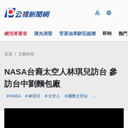
總預算審查
漢光演習
苦茶油苯駢芘超標
即時
熱門
首頁
文教科技
NASA台裔太空人林琪兒訪台 參
訪台中劉麵包廠
NASA
林琪兒
太空人
國際太空站
...