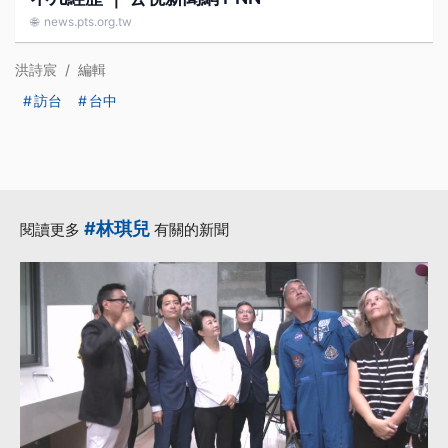
🌐
news.pts.org.tw
洪詩宸
/
編輯
訪台
台中
#林琪兒
閱讀更多
有關的新聞