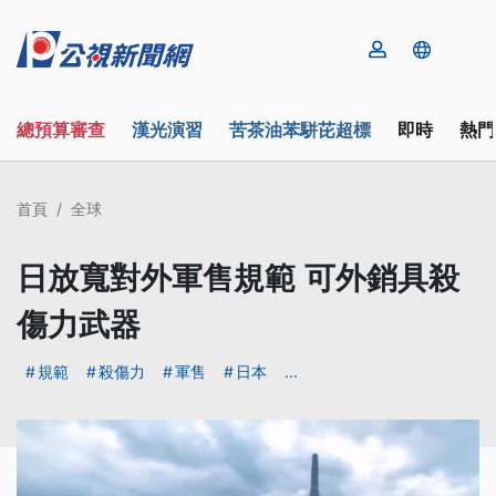
總預算審查
漢光演習
苦茶油苯駢芘超標
即時
熱門
首頁
全球
日放寬對外軍售規範 可外銷具殺
傷力武器
規範
殺傷力
軍售
日本
...