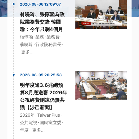
2026-08-06 12:09:07
翁曉玲、張惇涵為政
院業務費交鋒 韓國
瑜：今年只剩4個月
·
·
·
張惇涵
業務
業務費
·
·
翁曉玲
行政院秘書長
更多...
2026-08-05 20:25:58
明年度逾3.6兆總預
算8月底送審 2026年
公視經費刪凍仍無共
識【涉己新聞】
·
·
2026年
TaiwanPlus
·
·
公共電視
國民黨立委
·
年度
更多...