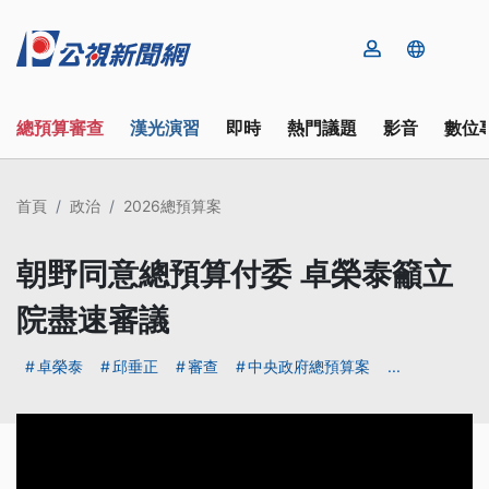
總預算審查
漢光演習
即時
熱門議題
影音
數位
首頁
政治
2026總預算案
朝野同意總預算付委 卓榮泰籲立
院盡速審議
卓榮泰
邱垂正
審查
中央政府總預算案
...