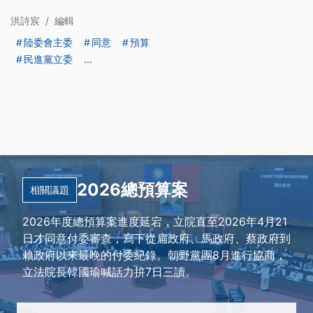
洪詩宸
/
編輯
陸委會主委
同意
預算
民進黨立委
...
2026總預算案
相關議題
2026年度總預算案進度延宕，立院直至2026年4月21
日才同意付委審查，寫下從扁政府、馬政府、蔡政府到
賴政府以來最晚的付委紀錄。朝野黨團8月進行協商，
立法院長韓國瑜喊話力拚7日三讀。