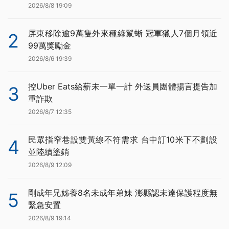
2026/8/8 19:09
屏東移除逾9萬隻外來種綠鬣蜥 冠軍獵人7個月領近
2
99萬獎勵金
2026/8/6 19:39
控Uber Eats給薪未一單一計 外送員團體揚言提告加
3
重詐欺
2026/8/7 12:35
民眾指窄巷設雙黃線不符需求 台中訂10米下不劃設
4
並陸續塗銷
2026/8/9 12:09
剛成年兄姊養8名未成年弟妹 澎縣認未達保護程度無
5
緊急安置
2026/8/9 19:14