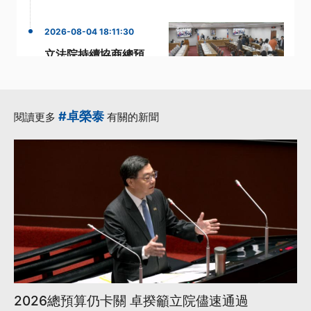
2026-08-04 18:11:30
立法院持續協商總預
算 公視預算刪凍未達
共識列保留【涉己新
聞】
#卓榮泰
閱讀更多
有關的新聞
·
·
·
TaiwanPlus
公視
呼籲
·
·
提案
民進黨立委
更多...
2026總預算仍卡關 卓揆籲立院儘速通過