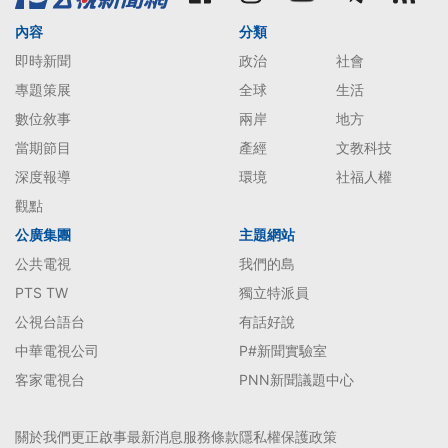
內容
分類
即時新聞
政治
社會
專題策展
全球
生活
數位敘事
兩岸
地方
當期節目
產經
文教科技
深度報導
環境
社福人權
觀點
公廣集團
主題網站
公共電視
我們的島
PTS TW
獨立特派員
公視台語台
有話好說
中華電視公司
P#新聞實驗室
客家電視台
PNN新聞議題中心
關於我們
更正啟事
最新消息
服務條款
隱私權保護政策