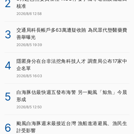
2
核准
2026/8/6 12:58
交通局科長帳戶多63萬遭疑收賄 為民眾代墊醫藥費
3
善舉曝光
2026/8/5 19:39
隱匿身分在台非法挖角科技人才 調查局公布17家中
4
企名單
2026/8/5 16:03
白海豚估最快週五發布海警 另一颱風「鯨魚」今晨
5
形成
2026/8/5 12:50
颱風白海豚週末最接近台灣 漁船進港避風、漁民生
6
計受影響