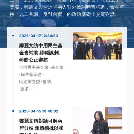
登場，鄭麗文與習近平兩人對外致詞時皆強調，會在堅
持「九二共識、反對台獨」的政治基礎上交流對話。
2026-04-17 12:34:53
鄭麗文訪中用民主基
金會補助 綠喊諷刺、
藍盼公正審核
·
台灣民主基金會
基金會
·
·
民主基金會
·
·
民進黨立委
補助
更多...
2026-04-15 19:40:02
鄭麗文稱對話可解兩
岸分歧 賴清德批以和