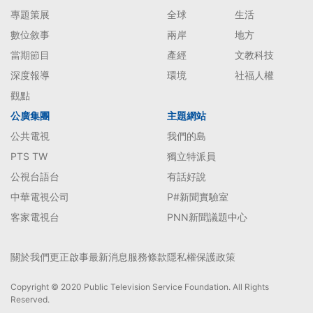
專題策展
全球
生活
數位敘事
兩岸
地方
當期節目
產經
文教科技
深度報導
環境
社福人權
觀點
公廣集團
主題網站
公共電視
我們的島
PTS TW
獨立特派員
公視台語台
有話好說
中華電視公司
P#新聞實驗室
客家電視台
PNN新聞議題中心
關於我們
更正啟事
最新消息
服務條款
隱私權保護政策
Copyright © 2020 Public Television Service Foundation. All Rights
Reserved.