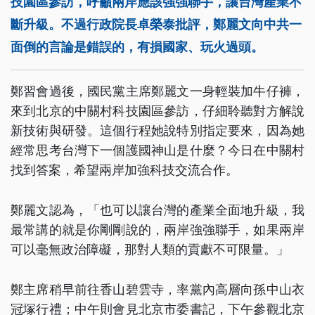
技園區參訪，呼籲兩岸應該強強聯手，讓台灣產業不
斷升級。不過行政院長卓榮泰批評，鄭麗文向中共一
面倒的言論是錯誤的，有損國家、玩火過頭。
鄭習會過後，國民黨主席鄭麗文一身輕裝加牛仔褲，
來到北京的中關村科技園區參訪，仔細聆聽對方解說
新技術與研發。這個行程她說特別指定要來，因為她
經常思考台灣下一個護國神山是什麼？今日在中關村
找到答案，希望兩岸加強科技交流合作。
鄭麗文認為，「也可以讓台灣的產業全面地升級，我
最常講的就是你剛剛說的，兩岸強強聯手，如果兩岸
可以毫無政治障礙，那對人類的貢獻不可限量。」
鄭主席稍早前往香山碧雲寺，率黨內高層向孫中山衣
冠塚行禮；中午則會見北京市委書記，下午參觀北京