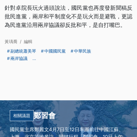
針對卓院長玩火過頭說法，國民黨也再度發新聞稿反
批民進黨，兩岸和平制度化不是玩火而是避戰，更認
為民進黨沿用兩岸協議卻反批和平，是自打嘴巴。
黃瑀喬
/
編輯
副總統蕭美琴
中國國民黨
中華民族
兩岸協議
...
鄭習會
相關議題
國民黨主席鄭麗文4月7日至12日率團前往中國江蘇、
上海、北京等地參訪，關鍵行程「鄭習會」10日上午