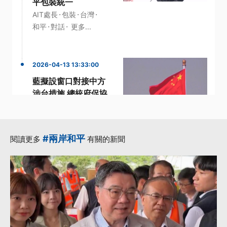
平包裝統一
·
·
·
AIT處長
包裝
台灣
·
·
和平
對話
更多...
2026-04-13 13:33:00
藍擬設窗口對接中方
涉台措施 總統府促協
商回歸主管機關
·
·
·
2024年
中方
交流
·
·
兩岸交流
措施
更多...
#兩岸和平
閱讀更多
有關的新聞