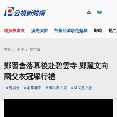
總預算審查
漢光演習
苦茶油苯駢芘超標
即時
熱門
首頁
兩岸
鄭習會
鄭習會落幕後赴碧雲寺 鄭麗文向
國父衣冠塚行禮
鄭習會
兩岸和平
國民黨主席
國民黨立委
...