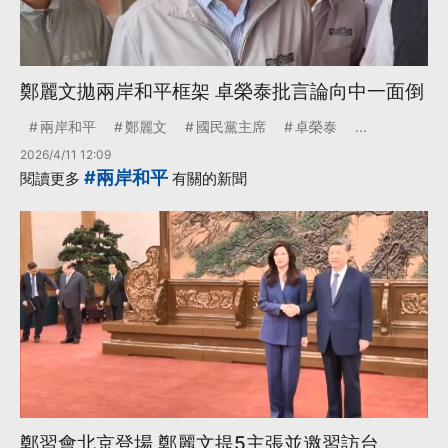
鄭麗文拋兩岸和平框架 卓榮泰批言論向中一面倒
兩岸和平
鄭麗文
國民黨主席
卓榮泰
...
2026/4/11 12:09
#兩岸和平
閱讀更多
有關的新聞
鄭習會北京登場 鄭麗文提5主張並邀習訪台