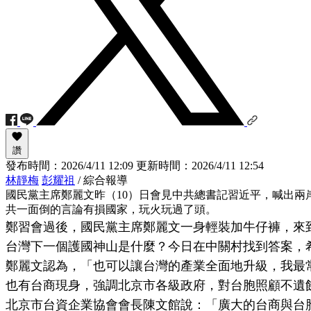
讚
發布時間：
2026/4/11 12:09
更新時間：
2026/4/11 12:54
林靜梅
彭耀祖
/ 綜合報導
國民黨主席鄭麗文昨（10）日會見中共總書記習近平，喊出
共一面倒的言論有損國家，玩火玩過了頭。
鄭習會過後，國民黨主席鄭麗文一身輕裝加牛仔褲，來
台灣下一個護國神山是什麼？今日在中關村找到答案，
鄭麗文認為，「也可以讓台灣的產業全面地升級，我最
也有台商現身，強調北京市各級政府，對台胞照顧不遺
北京市台資企業協會會長陳文館說：「廣大的台商與台