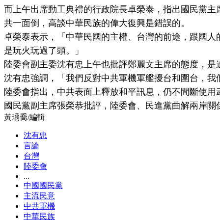
而上午出席動工典禮的行政院長卓榮泰，指出國民黨主
共一面倒，高談中華民族的偉大復興是錯誤的。
卓榮泰表示，「中華民國的主權、台灣的前途，跟國人
是玩火玩過了頭。」
陸委會副主委沈有忠上午也批評鄭麗文主席的態度，是
沈有忠強調，「我們反對中共軍機軍艦擾台和圍台，我
陸委會指出，中共表面上釋放和平訊息，仍不間斷使用
國民黨副主席張榮恭批評，陸委會、民進黨曲解兩岸關
黃瑀喬
/
編輯
沈有忠
言論
台灣
陸委會
...
中國國民黨
主流民意
中共軍機
中華民族