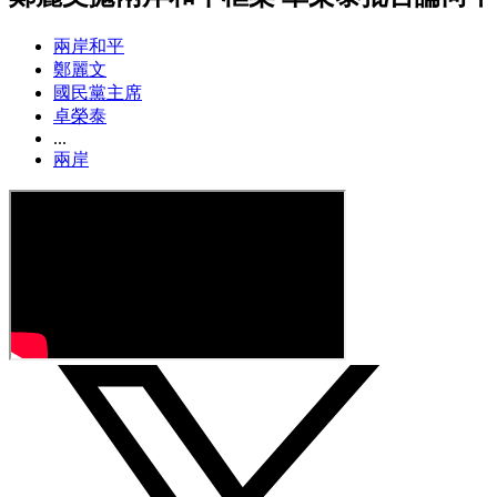
兩岸和平
鄭麗文
國民黨主席
卓榮泰
...
兩岸