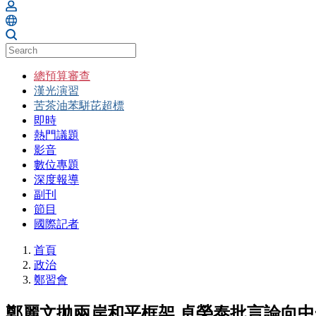
總預算審查
漢光演習
苦茶油苯駢芘超標
即時
熱門議題
影音
數位專題
深度報導
副刊
節目
國際記者
首頁
政治
鄭習會
鄭麗文拋兩岸和平框架 卓榮泰批言論向