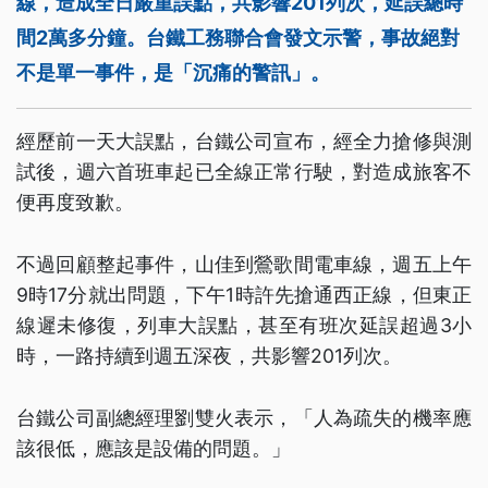
線，造成全日嚴重誤點，共影響201列次，延誤總時
間2萬多分鐘。台鐵工務聯合會發文示警，事故絕對
不是單一事件，是「沉痛的警訊」。
經歷前一天大誤點，台鐵公司宣布，經全力搶修與測
試後，週六首班車起已全線正常行駛，對造成旅客不
便再度致歉。
不過回顧整起事件，山佳到鶯歌間電車線，週五上午
9時17分就出問題，下午1時許先搶通西正線，但東正
線遲未修復，列車大誤點，甚至有班次延誤超過3小
時，一路持續到週五深夜，共影響201列次。
台鐵公司副總經理劉雙火表示，「人為疏失的機率應
該很低，應該是設備的問題。」