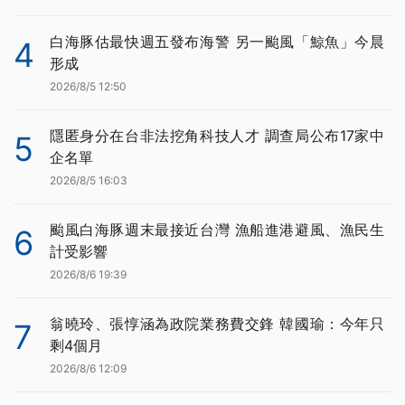
白海豚估最快週五發布海警 另一颱風「鯨魚」今晨
4
形成
2026/8/5 12:50
隱匿身分在台非法挖角科技人才 調查局公布17家中
5
企名單
2026/8/5 16:03
颱風白海豚週末最接近台灣 漁船進港避風、漁民生
6
計受影響
2026/8/6 19:39
翁曉玲、張惇涵為政院業務費交鋒 韓國瑜：今年只
7
剩4個月
2026/8/6 12:09