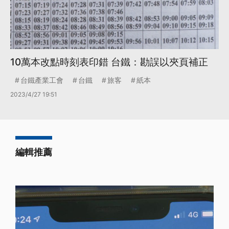
10萬本改點時刻表印錯 台鐵：勘誤以夾頁補正
台鐵產業工會
台鐵
旅客
紙本
2023/4/27 19:51
編輯推薦