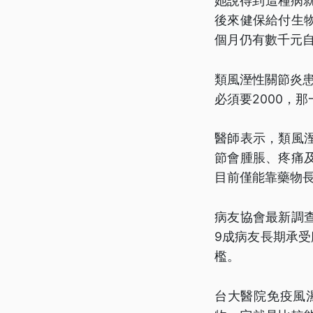
她說得到這種病
後來健保給付生
個月仍有數千元
類風溼性關節炎
必須要2000，那
醫師表示，類風
節會腫脹、疼痛
目前僅能靠藥物
病友協會最新調
9成病友長期承
檻。
台大醫院免疫風