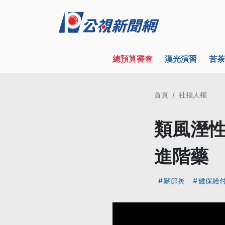
總預算審查
漢光演習
苦茶
首頁
社福人權
類風溼性
進階藥
關節炎
健保給