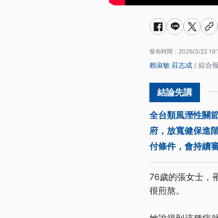
發布時間：
2026/3/22 19:
賴淑敏
莊志成
/ 綜合
全台類風溼性關
府，放寬健保進
付條件，會持續
76歲的張女士，
很煎熬。