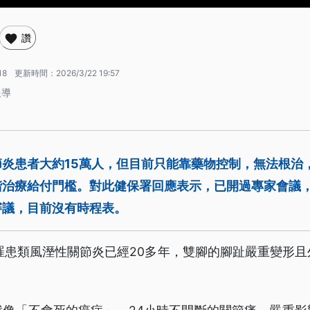
讚
18
更新時間：
2026/3/22 19:57
報導
節炎患者大約15萬人，但目前只能靠藥物控制，無法根治
階治療給付門檻。對此健保署回應表示，已開過專家會議
審議，目前沒有時程表。
罹患類風溼性關節炎已經20多年，雙腳的腳趾嚴重變形