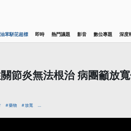
油苯駢芘超標
即時
熱門議題
影音
數位專題
深度
關節炎無法根治 病團籲放
付
藥物
放寬
...