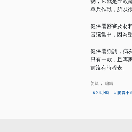
物，它就是比較
單兵作戰，所以
健保署醫審及材
審議當中，因為
健保署強調，病友
只有一款，且專
前沒有時程表。
姜筑
/
編輯
24小時
腸胃不