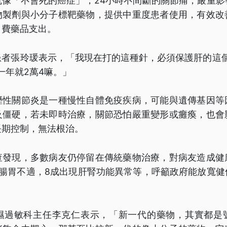
就像「不會死的癌症」，24小時不間斷的關節痛，嚴重影
物製劑與小分子標靶藥物，提供中重度患者使用，有效改
自費藥品支出。
患者張玲瑗表示，「我現在打的這種針，必須保護肝的這個
一年就2萬4嘛。」
溼性關節炎是一種慢性自體免疫疾病，可能與遺傳基因等
及僵硬，若未即時治療，關節恐怕嚴重變形或癱瘓，也會
長期控制，無法根治。
查發現，多數病友仍停留在傳統藥物治療，對病友造成健
受腸胃不適，8成出現肝腎功能異常等，呼籲政府能放寬健
濕過敏科主任李克仁表示，「新一代的藥物，其實都是