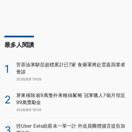
最多人閱讀
苦茶油苯駢芘超標累計已7家 食藥署將赴雲嘉與業者
1
會談
2026/8/8 19:09
屏東移除逾9萬隻外來種綠鬣蜥 冠軍獵人7個月領近
2
99萬獎勵金
2026/8/6 19:39
控Uber Eats給薪未一單一計 外送員團體揚言提告加
3