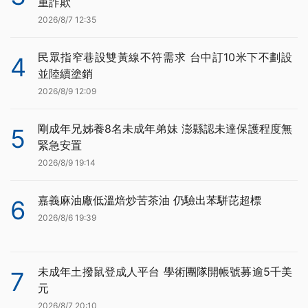
重詐欺
2026/8/7 12:35
民眾指窄巷設雙黃線不符需求 台中訂10米下不劃設
4
並陸續塗銷
2026/8/9 12:09
剛成年兄姊養8名未成年弟妹 澎縣認未達保護程度無
5
緊急安置
2026/8/9 19:14
嘉義麻油廠低溫焙炒苦茶油 仍驗出苯駢芘超標
6
2026/8/6 19:39
未成年土撥鼠登成人平台 學術團隊開帳號募逾5千美
7
元
2026/8/7 20:10