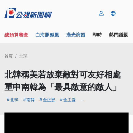
總預算審查
白海豚颱風
漢光演習
即時
熱門議題
首頁
全球
北韓稱美若放棄敵對可友好相處
重申南韓為「最具敵意的敵人」
北韓
南韓
金正恩
金主愛
...