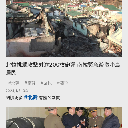
北韓挑釁攻擊射逾200枚砲彈 南韓緊急疏散小島
居民
北韓
南韓
居民
砲彈
2024/1/5 19:31
#北韓
閱讀更多
有關的新聞