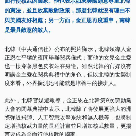
面行使核武的國家。他也表示如果美國願意尊重北韓
的憲法，並且放棄敵對政策，那麼北韓就沒有理由不
與美國友好相處；另一方面，金正恩再度重申，南韓
是最具敵意的敵人。
北韓《中央通信社》公布的照片顯示，北韓領導人金
正恩在平壤的夜間舉辦閱兵儀式；而他的女兒金主愛
也一樣穿著黑色皮衣站在身邊。雖然北韓的官媒沒有
明講金主愛在閱兵典禮中的角色，但以北韓的世襲制
度來看，外界揣測她可能就是培養中的接班人。
此外，北韓官媒還報導，金正恩在北韓第9次勞動黨
大會的閉幕典禮中表示，北韓除了將發展更強大的洲
際彈道飛彈、人工智慧攻擊系統和無人機等，也將制
定增強核武力量的長程計畫並且增加核武數量，更揚
言要成為全面行使核武的國家。