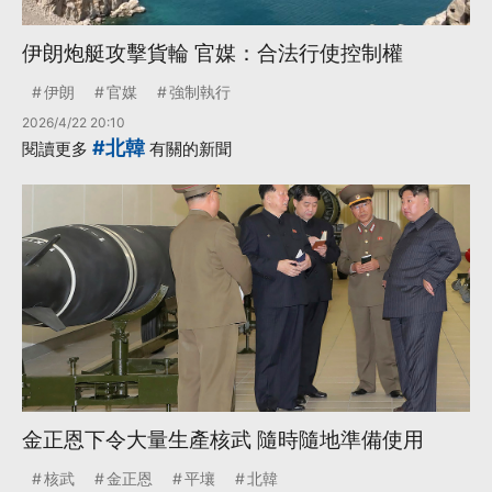
伊朗炮艇攻擊貨輪 官媒：合法行使控制權
伊朗
官媒
強制執行
2026/4/22 20:10
#北韓
閱讀更多
有關的新聞
金正恩下令大量生產核武 隨時隨地準備使用
核武
金正恩
平壤
北韓