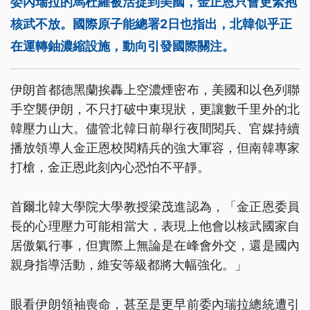
委內瑞拉的馬杜羅被活捉到美國，金正恩只會更緊抱
核武不放。國際原子能總署2日也指出，北韓似乎正
在運轉鈾濃縮設施，動向引發國際關注。
伊朗首都德黑蘭挨轟上空濃煙密布，美國和以色列聯
手空襲伊朗，不只打破中東現狀，更讓數千里外的北
韓壓力山大。儘管北韓日前舉行夜間閱兵、官媒持續
播放領導人金正恩校閱精兵的強大軍容，但南韓專家
打槍，金正恩此刻內心恐怕不平靜。
首爾北韓大學院大學教授梁茂進認為，「金正恩委員
長的心理壓力可能相當大，表現上他會以核武國家自
居傲氣行事，但實際上無論是在峰會外交，還是國內
親身指導活動，維安等級都將大幅強化。」
眼看伊朗領袖喪命，甚至是更早前委內瑞拉總統遭引