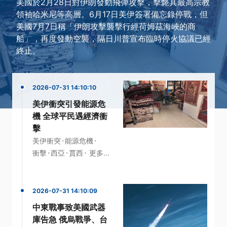
美國於2月28日對伊朗發動飛彈攻擊，擊斃其最高宗教
領袖哈米尼等高層。6月17日美伊簽署備忘錄停戰，但
美國7月7日稱「伊朗攻擊襲擊行經荷姆茲海峽的商
船」，再度發動空襲，隔日川普宣布臨時停火協議已經
終止。
2026-07-31 14:10:10
美伊衝突引發能源危
機 全球平民遇經濟衝
擊
·
·
美伊衝突
能源危機
·
·
·
衝擊
西亞
賈西
更多...
2026-07-31 14:10:09
中東戰事致美國武器
庫告急 俄烏戰爭、台