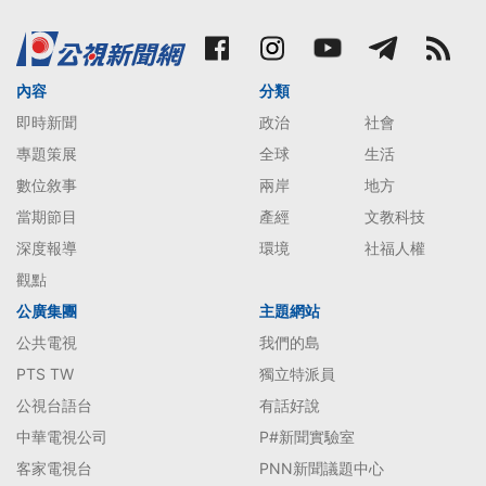
內容
分類
即時新聞
政治
社會
專題策展
全球
生活
數位敘事
兩岸
地方
當期節目
產經
文教科技
深度報導
環境
社福人權
觀點
公廣集團
主題網站
公共電視
我們的島
PTS TW
獨立特派員
公視台語台
有話好說
中華電視公司
P#新聞實驗室
客家電視台
PNN新聞議題中心