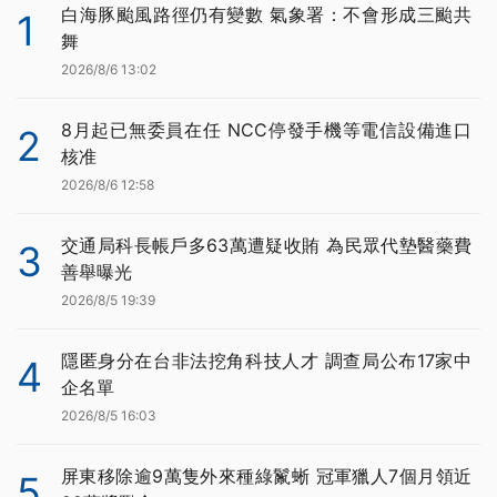
白海豚颱風路徑仍有變數 氣象署：不會形成三颱共
1
舞
2026/8/6 13:02
8月起已無委員在任 NCC停發手機等電信設備進口
2
核准
2026/8/6 12:58
交通局科長帳戶多63萬遭疑收賄 為民眾代墊醫藥費
3
善舉曝光
2026/8/5 19:39
隱匿身分在台非法挖角科技人才 調查局公布17家中
4
企名單
2026/8/5 16:03
屏東移除逾9萬隻外來種綠鬣蜥 冠軍獵人7個月領近
5