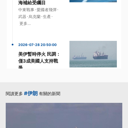
海補給受矚目
·
·
中東戰事
愛國者飛彈
·
·
·
武器
烏克蘭
生產
更多...
2026-07-28 20:50:00
美伊暫時停火 民調：
僅3成美國人支持戰
爭
·
·
·
伊朗
支持
支持率
美國
·
·
路透社
更多...
#伊朗
閱讀更多
有關的新聞