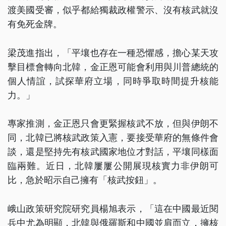
渡美國受審，似乎都給獨裁政權警示、沒有核武就沒
有免死金牌。
梁茂進指出，「平壤也存在一種恐懼感，擔心某天攻
擊目標會轉向北韓，金正恩可能會利用與川普總統的
個人情誼，試探華府立場，同時爭取時間提升核能
力。」
專家推測，金正恩只會更緊握核武不放，但與伊朗不
同，北韓已將核武政策入憲，要接受華府的無條件會
談，還是堅持先有核武國家地位才對話，平壤同樣面
臨兩難。近日，北韓屢屢公開展現核實力非伊朗可
比，急於昭示自己擁有「核武按鈕」。
峨山政策研究院研究員楊旭表示，「這在中國最近閱
兵中尤為明顯，北韓與俄羅斯和中國並肩而立，擁核