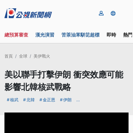
總預算審查
漢光演習
苦茶油苯駢芘超標
即時
熱門
首頁
全球
美伊戰火
美以聯手打擊伊朗 衝突效應可能
影響北韓核武戰略
核武
北韓
金正恩
伊朗
...