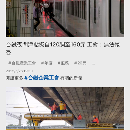
台鐵夜間津貼擬自120調至160元 工會：無法接
受
台鐵產業工會
年度
服務
20元
...
2025/6/26 12:30
#台鐵企業工會
閱讀更多
有關的新聞