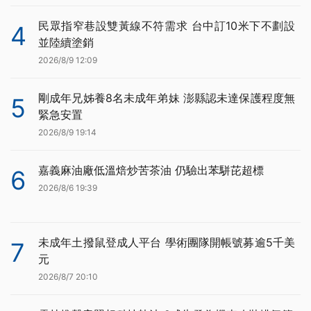
民眾指窄巷設雙黃線不符需求 台中訂10米下不劃設
4
並陸續塗銷
2026/8/9 12:09
剛成年兄姊養8名未成年弟妹 澎縣認未達保護程度無
5
緊急安置
2026/8/9 19:14
嘉義麻油廠低溫焙炒苦茶油 仍驗出苯駢芘超標
6
2026/8/6 19:39
未成年土撥鼠登成人平台 學術團隊開帳號募逾5千美
7
元
2026/8/7 20:10