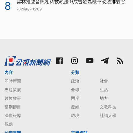
雲林推聲音照相科技執法 9成告發為機車改裝排氣管
8
2026/8/9 12:09
內容
分類
即時新聞
政治
社會
專題策展
全球
生活
數位敘事
兩岸
地方
當期節目
產經
文教科技
深度報導
環境
社福人權
觀點
公廣集團
主題網站