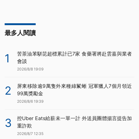
最多人閱讀
苦茶油苯駢芘超標累計已7家 食藥署將赴雲嘉與業者
1
會談
2026/8/8 19:09
屏東移除逾9萬隻外來種綠鬣蜥 冠軍獵人7個月領近
2
99萬獎勵金
2026/8/6 19:39
控Uber Eats給薪未一單一計 外送員團體揚言提告加
3
重詐欺
2026/8/7 12:35