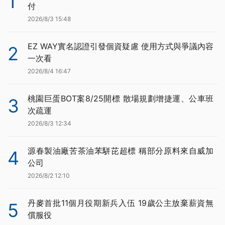
1
付
2026/8/3 15:48
EZ WAY實名認證引發個資疑慮 使用方式與爭議內容
2
一次看
2026/8/4 16:47
桃園巨蛋BOT案8/25開標 散場規劃增捷運、公車班
3
次疏運
2026/8/3 12:34
源春製油廠苦茶油苯駢芘超標 稱部分原料來自威加
4
公司
2026/8/2 12:10
丹麥首批11個月役期新兵入伍 19歲公主放棄薪資無
5
償服役