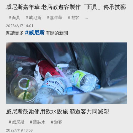
威尼斯嘉年華 老店教遊客製作「面具」傳承技藝
面具
威尼斯
嘉年華
遊客
...
2023/2/17 14:01
#威尼斯
閱讀更多
有關的新聞
威尼斯鼓勵使用飲水設施 籲遊客共同減塑
威尼斯
瓶裝水
遊客
2022/7/19 18:58