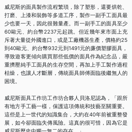
威尼斯的面具製作流程繁瑣，除了塑形，還要烘乾、
打磨、上漆和裝飾等多道工序，製作一副手工面具最
少也要一天，因此很難量產。而一副手工的面具至少
60歐元、約台幣2237元起跳。但近幾年來市面上充
斥著大量從外國進口，或是工廠機器生產，價格約25
到40歐元、約台幣932元到1491元的廉價塑膠面具，
導致遊客更傾向購買那些低價的面具作為紀念品，嚴
重擠壓純手工面具的生存空間，再加上手工製作過程
枯燥，也讓人才斷層，傳統面具師傅面臨後繼無人的
困境。
威尼斯面具工作坊工作坊合夥人貝洛尼認為，「跟所
有地方手工藝一樣，保護這項傳統和技藝至關重要。
這些是上一世代的知識集合，大約在40年前被重整發
展，如今卻面臨失傳風險。這真的很可惜，因為它是
威尼斯歷史中獨一無二的存在。」