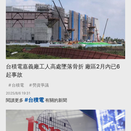
台積電嘉義廠工人高處墜落骨折 廠區2月內已6
起事故
台積電
勞資爭議
2025/8/6 19:31
#台積電
閱讀更多
有關的新聞