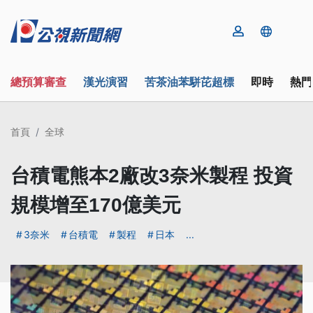
總預算審查
漢光演習
苦茶油苯駢芘超標
即時
熱門
首頁
全球
台積電熊本2廠改3奈米製程 投資
規模增至170億美元
3奈米
台積電
製程
日本
...