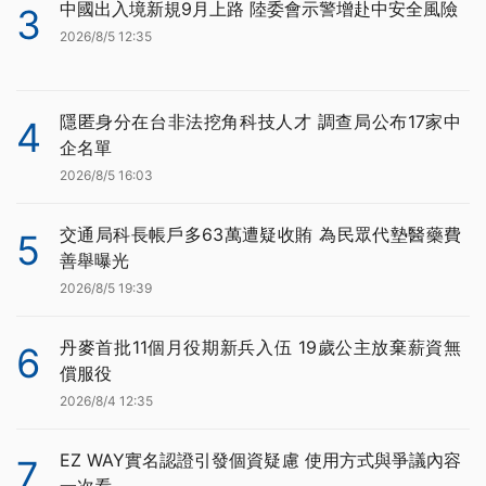
中國出入境新規9月上路 陸委會示警增赴中安全風險
3
2026/8/5 12:35
隱匿身分在台非法挖角科技人才 調查局公布17家中
4
企名單
2026/8/5 16:03
交通局科長帳戶多63萬遭疑收賄 為民眾代墊醫藥費
5
善舉曝光
2026/8/5 19:39
丹麥首批11個月役期新兵入伍 19歲公主放棄薪資無
6
償服役
2026/8/4 12:35
EZ WAY實名認證引發個資疑慮 使用方式與爭議內容
7
一次看