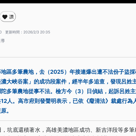
讚
0
更新時間：
2026/2/3 20:35
報導
地區多筆農地，去（2025）年接連爆出遭不法份子盜
濃大峽谷案」的成功段案件，經半年多追查，發現呂姓主嫌
彌陀多筆農地從事不法。檢方今（3）日偵結，起訴呂姓
12人。高市府則發聲明表示，已依《廢清法》裁處行為人
復原。
田，坑底還積著水，高雄美濃地區成功、新吉洋段等多筆