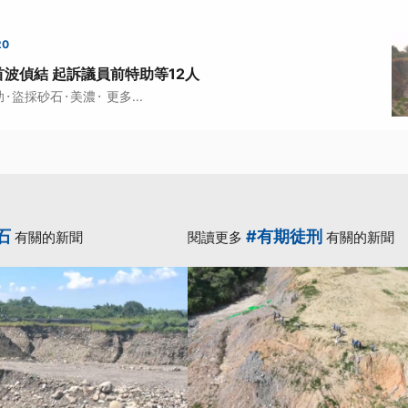
20
波偵結 起訴議員前特助等12人
·
·
·
助
盜採砂石
美濃
更多...
石
#有期徒刑
有關的新聞
閱讀更多
有關的新聞