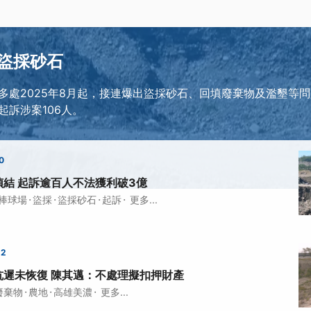
盜採砂石
多處2025年8月起，接連爆出盜採砂石、回填廢棄物及濫墾等問題
起訴涉案106人。
0
結 起訴逾百人不法獲利破3億
·
·
·
·
棒球場
盜採
盜採砂石
起訴
更多...
22
坑遲未恢復 陳其邁：不處理擬扣押財產
·
·
·
廢棄物
農地
高雄美濃
更多...