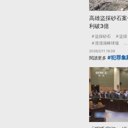
高雄盜採砂石案
利破3億
盜採砂石
盜採
澄清湖棒球場
...
2026/2/11 19:39
#犯罪集
閱讀更多