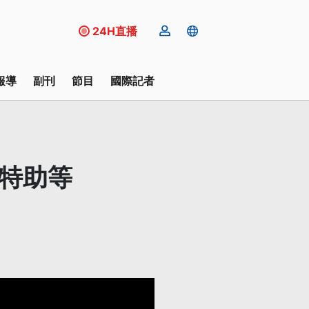
24H直播
報導
副刊
節目
國際記者
前特助等