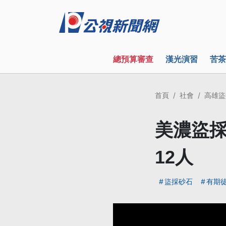
總預算審查
漢光演習
苦茶
首頁
社會
高雄盜
美濃盜採
12人
盜採砂石
有期