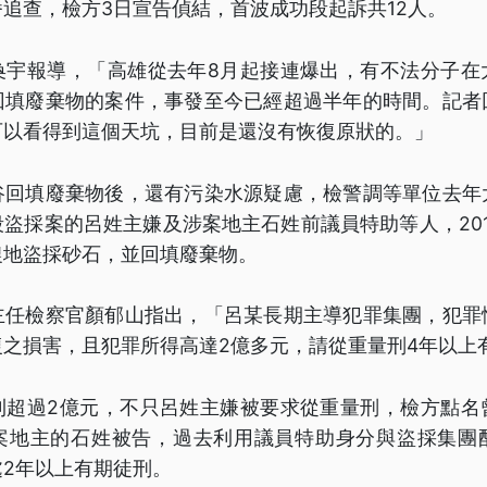
追查，檢方3日宣告偵結，首波成功段起訴共12人。
奐宇報導，「高雄從去年8月起接連爆出，有不法分子在
回填廢棄物的案件，事發至今已經超過半年的時間。記者
可以看得到這個天坑，目前是還沒有恢復原狀的。」
谷回填廢棄物後，還有污染水源疑慮，檢警調等單位去年
盜採案的呂姓主嫌及涉案地主石姓前議員特助等人，20
農地盜採砂石，並回填廢棄物。
主任檢察官顏郁山指出，「呂某長期主導犯罪集團，犯罪
復之損害，且犯罪所得高達2億多元，請從重量刑4年以上
利超過2億元，不只呂姓主嫌被要求從重量刑，檢方點名
案地主的石姓被告，過去利用議員特助身分與盜採集團
2年以上有期徒刑。