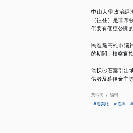
中山大學政治經
（往往）是非常
們要有個更公開
民進黨高雄市議
的期間，檢察官
盜採砂石案引出
供者及幕後金主
黃瑀喬
/
編輯
廢棄物
盜採