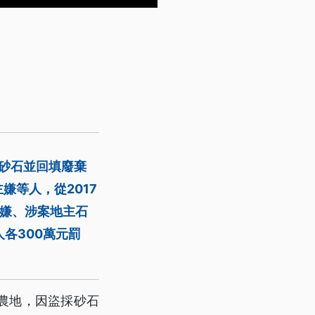
採砂石並回填廢棄
等人，從2017
主嫌、涉案地主石
各300萬元罰
農地，因盜採砂石