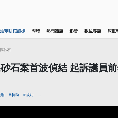
油苯駢芘超標
即時
熱門議題
影音
數位專題
深度
採砂石
砂石案首波偵結 起訴議員
徒刑
特助
成功
...