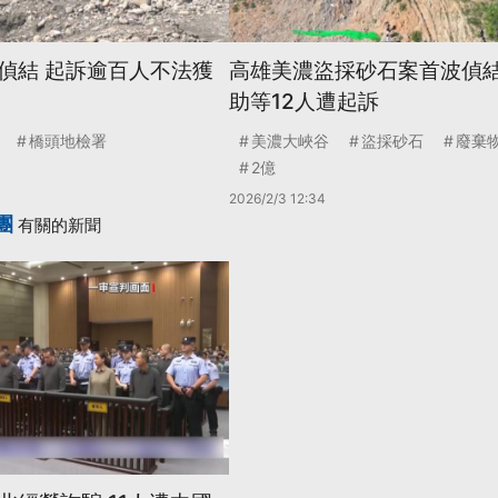
偵結 起訴逾百人不法獲
高雄美濃盜採砂石案首波偵結
助等12人遭起訴
橋頭地檢署
美濃大峽谷
盜採砂石
廢棄
2億
2026/2/3 12:34
團
有關的新聞