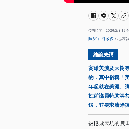
發布時間：
2026/2/3 19:4
陳奐宇
許政俊
/ 地方
高雄美濃及大樹等
物，其中俗稱「美
年起就在美濃、
姓前議員特助等共
鍰，並要求清除
被挖成天坑的農