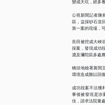
變成天坑，經多番
公視新聞記者陳
區，盜採砂石並
第一案的現場，
良田被挖成大峽
採案，發現成功段
濃及彌陀區多處
橋頭地檢署襄閱
環境造成難以回
成功段案不法獲
事後被發現是涉
佳，請求法院量處