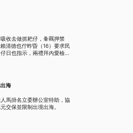
國吸收去做抓耙仔，夆羈押禁
統賴清德也佇昨昏（16）要求民
今仔日也指示，兩禮拜內愛檢視
接觸機密的程度」辦理查核。
境出海
插人馬掛名立委辦公室特助，協
萬元交保並限制出境出海。