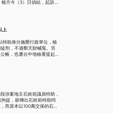
。檢方今（3）日偵結，起訴呂
則發聲明表示，已依《廢清
以上
者以特助身分施壓行政單位，檢
期徒刑，不過鄭天財喊冤。另
報公帳，也遭台中地檢署提起公
功段涉案地主石姓前議員特助，
索拘提，卻傳出石姓前特助同
，而原本以100萬交保的石姓
濃多處農地盜採回填案已經羈押