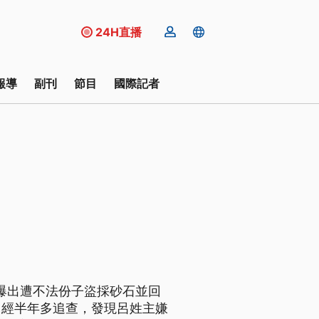
24H直播
報導
副刊
節目
國際記者
連爆出遭不法份子盜採砂石並回
，經半年多追查，發現呂姓主嫌