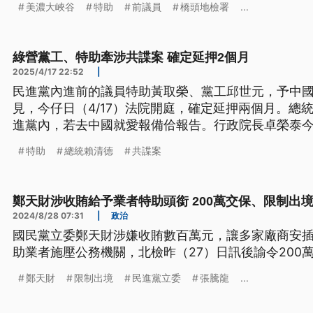
美濃大峽谷
特助
前議員
橋頭地檢署
...
共12人，檢方持續追查。
綠營黨工、特助牽涉共諜案 確定延押2個月
2025/4/17 22:52
|
民進黨內進前的議員特助黃取榮、黨工邱世元，予中
見，今仔日（4/17）法院開庭，確定延押兩個月。總
進黨內，若去中國就愛報備佮報告。行政院長卓榮泰
公務員忠誠查核措施，研究強化方案，未來是依照「
特助
總統賴清德
共諜案
（新聞標題、導言為台語文）
鄭天財涉收賄給予業者特助頭銜 200萬交保、限制出
2024/8/28 07:31
|
政治
國民黨立委鄭天財涉嫌收賄數百萬元，讓多家廠商安
助業者施壓公務機關，北檢昨（27）日訊後諭令200
鄭天財
限制出境
民進黨立委
張騰龍
...