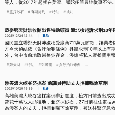
等人，從2017年起就在美濃、彌陀多筆農地從事不法
姓主嫌、涉案地主石姓前議員特助等共12人。高市府
盜採砂石
有期徒刑
特助
成功
...
法》裁處行為人各300萬元罰鍰，並要求清除復原。
藍委鄭天財涉收賄出售特助頭銜 遭北檢起訴求刑10年
2025/12/24 12:44
|
政治
國民黨立委鄭天財涉嫌收受廠商711萬元賄款，讓業
方今天偵結依《貪汙治罪條例》具體求刑10年以上有
外，台中市前地政局長吳存金，涉嫌將私人聚餐費用
訴。
鄭天財
特助
張騰龍
貪汙治罪條例
...
涉美濃大峽谷盜採案 前議員特助丈夫拒捕喝除草劑
2025/10/29 19:39
|
社會
高雄美濃大峽谷盜採案偵辦新進度，檢方日前查出成
曾花千萬找人頭租地，並盜採砂石，27日前往住處搜
為涉案人的丈夫，拒捕並喝下除草劑，被送往醫院急救
前特助，則被法院裁定「羈押禁見」，截至目前，美