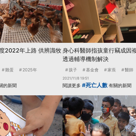
2022年上路 供辨識牧
身心科醫師指孩童行竊成因複
透過輔導機制解決
雞蛋
2025年
孩子
基金會
家長
醫師
2021/11/8 19:51
#死亡人數
關的新聞
閱讀更多
有關的新聞