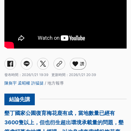
讚
發布時間：
2026/1/21 19:39
更新時間：
2026/1/21 20:39
陳奐宇
孟昭權
許猛㨗
/ 地方報導
墾丁國家公園復育梅花鹿有成，當地數量已經有
3600隻以上，但也衍生超出環境承載量的問題，墾