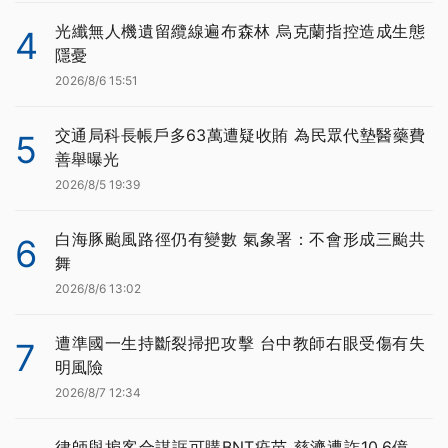
光纖無人機遺留纜線遍布森林 烏克蘭指控造成生態
4
隱憂
2026/8/6 15:51
交通局科長帳戶多63萬遭疑收賄 為民眾代墊醫藥費
5
善舉曝光
2026/8/5 19:39
白海豚颱風路徑仍有變數 氣象署：不會形成三颱共
6
舞
2026/8/6 13:02
遭準國一生持斷裂掃把攻擊 台中教師右眼受傷有失
7
明風險
2026/8/7 12:34
律師與掮客合謀誆可購BNT疫苗 慈濟遭詐10.6億、