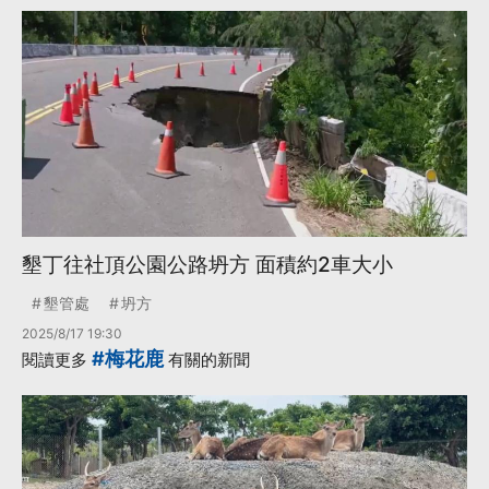
墾丁往社頂公園公路坍方 面積約2車大小
墾管處
坍方
2025/8/17 19:30
#梅花鹿
閱讀更多
有關的新聞