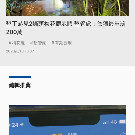
墾丁赫見2斷頭梅花鹿屍體 墾管處：盜獵最重罰
200萬
梅花鹿
墾管處
有期徒刑
2023/8/13 18:37
編輯推薦