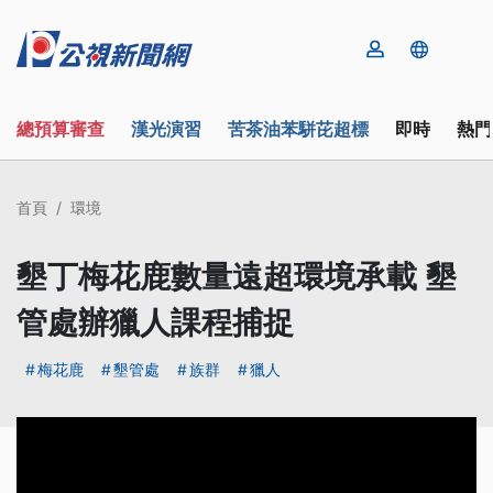
總預算審查
漢光演習
苦茶油苯駢芘超標
即時
熱門
首頁
環境
墾丁梅花鹿數量遠超環境承載 墾
管處辦獵人課程捕捉
梅花鹿
墾管處
族群
獵人