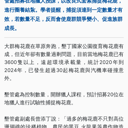
管處招募在地獵人授課，以改良式套索捕捉梅花鹿，
進行圈養結紮。學者提醒，捕捉須達到一定數量才有
效，若數量不足，反而會使鹿群競爭變小、促進族群
成長。
大群梅花鹿在草原奔跑，墾丁國家公園復育梅花鹿有
成，但近年卻有數量過剩問題，目前當地梅花鹿已有
3600隻以上，遠超環境承載量，統計2020年到
2024年，已發生超過30起梅花鹿與汽機車碰撞意
外。
墾管處為控制數量，開辦獵人課程，預計招募20位在
地獵人進行試驗性捕捉梅花鹿。
墾管處副處長曾添丁說：「過多的梅花鹿不只對高位
珊瑚礁的珍稀植物、農民的黑豆 火龍果等農作物造