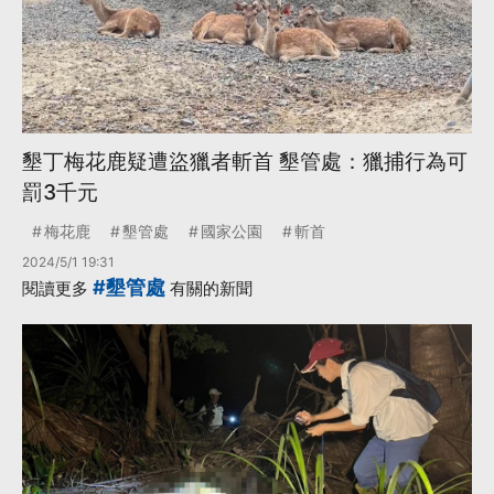
墾丁梅花鹿疑遭盜獵者斬首 墾管處：獵捕行為可
罰3千元
梅花鹿
墾管處
國家公園
斬首
2024/5/1 19:31
#墾管處
閱讀更多
有關的新聞