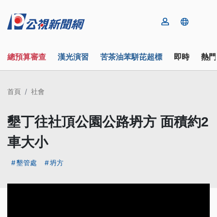
總預算審查
漢光演習
苦茶油苯駢芘超標
即時
熱門
首頁
社會
墾丁往社頂公園公路坍方 面積約2
車大小
墾管處
坍方