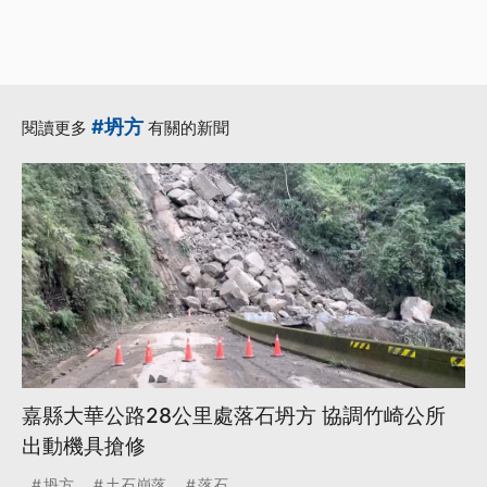
#坍方
閱讀更多
有關的新聞
嘉縣大華公路28公里處落石坍方 協調竹崎公所
出動機具搶修
坍方
土石崩落
落石