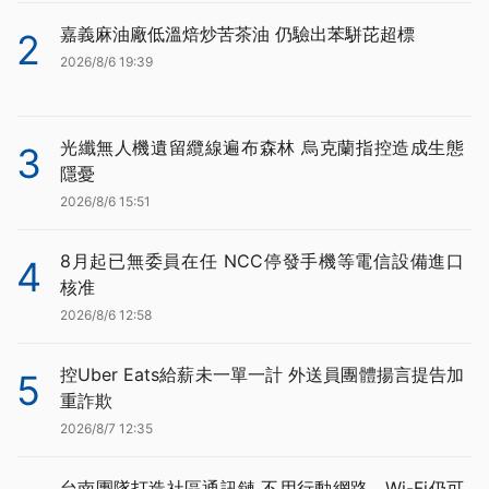
嘉義麻油廠低溫焙炒苦茶油 仍驗出苯駢芘超標
2
2026/8/6 19:39
光纖無人機遺留纜線遍布森林 烏克蘭指控造成生態
3
隱憂
2026/8/6 15:51
8月起已無委員在任 NCC停發手機等電信設備進口
4
核准
2026/8/6 12:58
控Uber Eats給薪未一單一計 外送員團體揚言提告加
5
重詐欺
2026/8/7 12:35
台南團隊打造社區通訊鏈 不用行動網路、Wi-Fi仍可