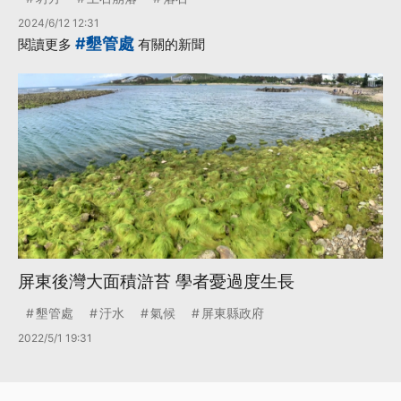
2024/6/12 12:31
#墾管處
閱讀更多
有關的新聞
屏東後灣大面積滸苔 學者憂過度生長
墾管處
汙水
氣候
屏東縣政府
2022/5/1 19:31