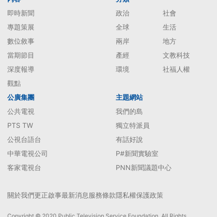
即時新聞
政治
社會
專題策展
全球
生活
數位敘事
兩岸
地方
當期節目
產經
文教科技
深度報導
環境
社福人權
觀點
公廣集團
主題網站
公共電視
我們的島
PTS TW
獨立特派員
公視台語台
有話好說
中華電視公司
P#新聞實驗室
客家電視台
PNN新聞議題中心
關於我們
更正啟事
最新消息
服務條款
隱私權保護政策
Copyright © 2020 Public Television Service Foundation. All Rights