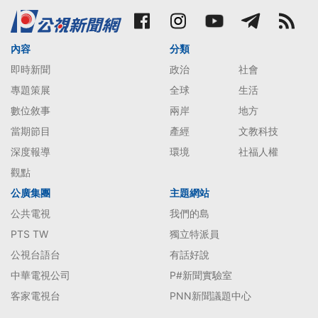
內容
分類
即時新聞
政治
社會
專題策展
全球
生活
數位敘事
兩岸
地方
當期節目
產經
文教科技
深度報導
環境
社福人權
觀點
公廣集團
主題網站
公共電視
我們的島
PTS TW
獨立特派員
公視台語台
有話好說
中華電視公司
P#新聞實驗室
客家電視台
PNN新聞議題中心