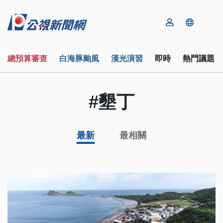
總預算審查
白海豚颱風
漢光演習
即時
熱門議題
#墾丁
最新
最相關