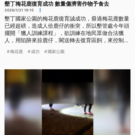
墾丁梅花鹿復育成功 數量傷濟害作物予食去
2026/1/21 19:15
|
墾丁國家公園的梅花鹿復育誠成功，毋過梅花鹿數量
已經超磅，造成人佮鹿仔的衝突，所以墾管處今年頭
擺開「獵人訓練課程」，欲訓練在地民眾做合法獵
人，用陷阱來掠鹿仔，閣送轉去復育區飼，來控制梅
花鹿群的數量。（新聞標題、導言為台語文）
梅花鹿
成功
國家公園