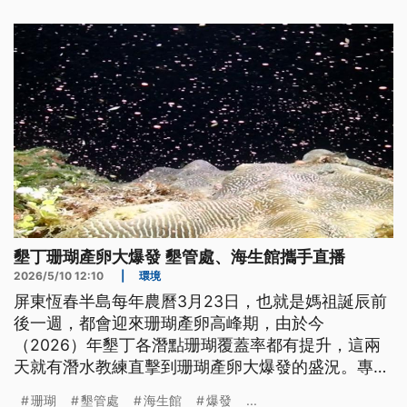
墾丁珊瑚產卵大爆發 墾管處、海生館攜手直播
2026/5/10 12:10
|
環境
屏東恆春半島每年農曆3月23日，也就是媽祖誕辰前
後一週，都會迎來珊瑚產卵高峰期，由於今
（2026）年墾丁各潛點珊瑚覆蓋率都有提升，這兩
天就有潛水教練直擊到珊瑚產卵大爆發的盛況。專家
也提醒，想觀看珊瑚產卵的潛水客，不能將手電筒等
珊瑚
墾管處
海生館
爆發
...