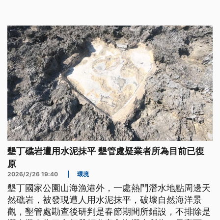
光線直接照在珊瑚，以免影響珊瑚產卵。
墾丁礁岩遭用水泥抹平 墾管處疑業者所為目前已復
原
2026/2/26 19:40
|
環境
墾丁國家公園山海漁港外，一處熱門潛水地點周邊天
然礁岩，被發現遭人用水泥抹平，破壞自然海洋景
觀，墾管處勘查後研判是春節期間所鋪設，不排除是