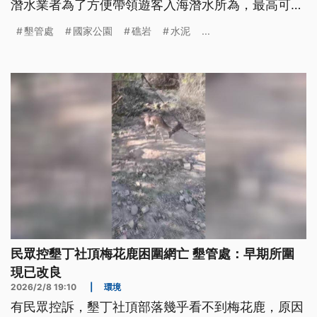
潛水業者為了方便帶領遊客入海潛水所為，最高可罰
3000元，目前已派員恢復原狀。
墾管處
國家公園
礁岩
水泥
...
民眾控墾丁社頂梅花鹿困圍網亡 墾管處：早期所圍
現已改良
2026/2/8 19:10
|
環境
有民眾控訴，墾丁社頂部落幾乎看不到梅花鹿，原因