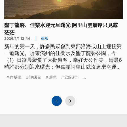
墾丁龍磐、佳樂水迎元旦曙光 阿里山雲層厚只見霧
茫茫
2026/1/1 12:44
|
生活
新年的第一天，許多民眾會到東部沿海或山上迎接第
一道曙光。屏東滿州的佳樂水及墾丁龍磐公園，今
（1）日凌晨聚集了大批遊客，幸好天公作美，清晨6
時許都分別迎來曙光；但嘉義阿里山就沒這麼幸運，
因雲層過厚導致日出被擋住，讓不少遊客鎩羽而歸。
佳樂水
迎曙光
曙光
2026年
...
1