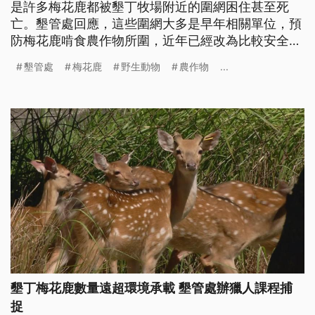
是許多梅花鹿都被墾丁牧場附近的圍網困住甚至死
亡。墾管處回應，這些圍網大多是早年相關單位，預
防梅花鹿啃食農作物所圍，近年已經改為比較安全的
菱形鐵絲網。
墾管處
梅花鹿
野生動物
農作物
...
墾丁梅花鹿數量遠超環境承載 墾管處辦獵人課程捕
捉