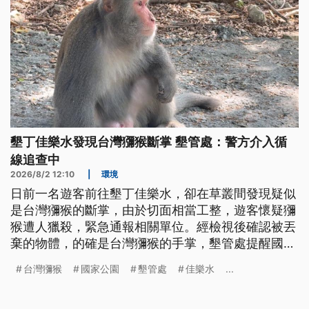
墾丁佳樂水發現台灣獼猴斷掌 墾管處：警方介入循
線追查中
2026/8/2 12:10
|
環境
日前一名遊客前往墾丁佳樂水，卻在草叢間發現疑似
是台灣獼猴的斷掌，由於切面相當工整，遊客懷疑獼
猴遭人獵殺，緊急通報相關單位。經檢視後確認被丟
棄的物體，的確是台灣獼猴的手掌，墾管處提醒國家
公園內禁止狩獵，全案已由警方介入循線追查。
台灣獼猴
國家公園
墾管處
佳樂水
...