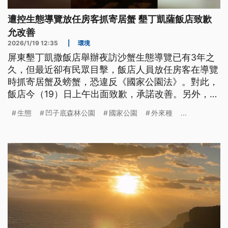
遭控生態導覽放任房客抓寄居蟹 墾丁凱薩飯店致歉
允改善
2026/1/19 12:35
|
環境
屏東墾丁凱撒飯店舉辦夜訪沙蟹生態導覽已有3年之
久，但最近卻有民眾目擊，飯店人員放任房客在導覽
時抓寄居蟹及螃蟹，恐違反《國家公園法》。對此，
飯店今（19）日上午出面致歉，承諾改善。另外，高
雄凹子底森林公園則有民眾發現，生態池出現外來種
生態
凹子底森林公園
國家公園
外來種
...
鱷雀鱔，疑似遭棄養，高市府獲報也趕緊派人巡查並
準備移除，以免影響當地生態。