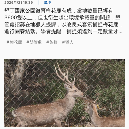
2026/1/21 19:39
|
環境
墾丁國家公園復育梅花鹿有成，當地數量已經有
3600隻以上，但也衍生超出環境承載量的問題，墾
管處招募在地獵人授課，以改良式套索捕捉梅花鹿，
進行圈養結紮。學者提醒，捕捉須達到一定數量才有
效，若數量不足，反而會使鹿群競爭變小、促進族群
梅花鹿
墾管處
族群
獵人
成長。