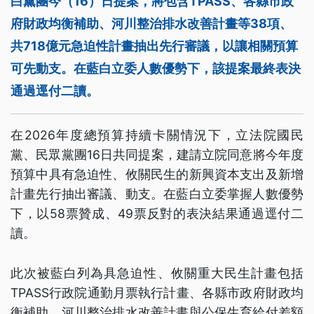
白黨團今（16）日提案，將包含TPASS、各縣市政
府財政均衡補助、河川整治排水改善計畫等38項、
共718億元急迫性計畫抽出先行審議，以讓相關預算
可先動支。在藍白立委人數優勢下，該提案最終表決
通過逕付二讀。
在2026年度總預算持續卡關情況下，立法院國民
黨、民眾黨團16日共同提案，建請立院同意將今年度
預算中具有急迫性、攸關民生的新興資本支出及新增
計畫先行抽出審議、動支。在藍白立委掌握人數優勢
下，以58票贊成、49票反對的表決結果通過逕付二
讀。
此次被藍白列為具急迫性、攸關重大民生計畫包括
TPASS行政院通勤月票執行計畫、各縣市政府財政均
衡補助、河川整治排水改善計畫與公保生育給付差額