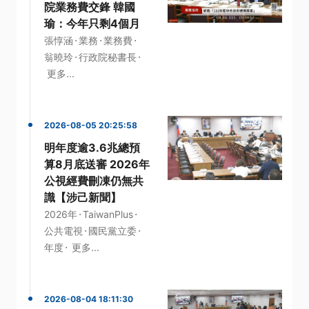
院業務費交鋒 韓國
瑜：今年只剩4個月
·
·
·
張惇涵
業務
業務費
·
·
翁曉玲
行政院秘書長
更多...
2026-08-05 20:25:58
明年度逾3.6兆總預
算8月底送審 2026年
公視經費刪凍仍無共
識【涉己新聞】
·
·
2026年
TaiwanPlus
·
·
公共電視
國民黨立委
·
年度
更多...
2026-08-04 18:11:30