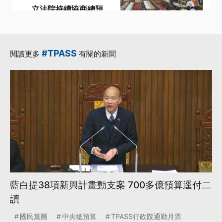
立法院持續協商總預
算 公視預算刪凍未達
共識列保留【涉己新
聞】
#TPASS
閱讀更多
有關的新聞
·
·
·
TaiwanPlus
公視
呼籲
·
·
提案
民進黨立委
更多...
藍白提38項新興計畫動支案 700多億預算逕付二
讀
國民黨團
中央總預算
TPASS行政院通勤月票