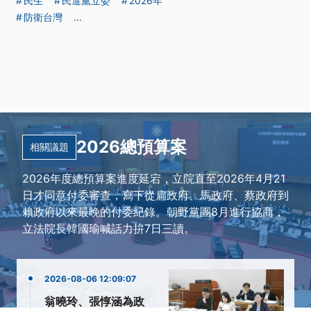
民生
民進黨立委
2026年
防衛台灣
...
2026總預算案
相關議題
2026年度總預算案進度延宕，立院直至2026年4月21
日才同意付委審查，寫下從扁政府、馬政府、蔡政府到
賴政府以來最晚的付委紀錄。朝野黨團8月進行協商，
立法院長韓國瑜喊話力拚7日三讀。
2026-08-06 12:09:07
翁曉玲、張惇涵為政