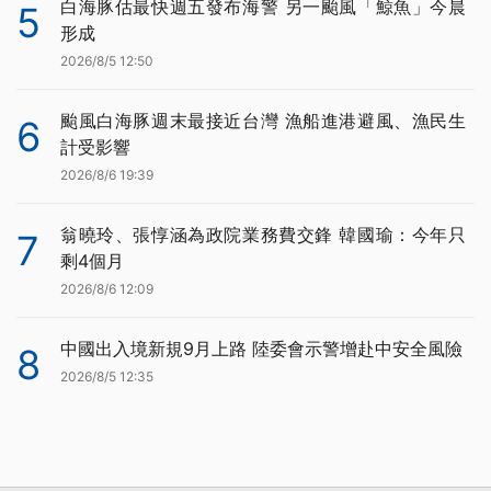
白海豚估最快週五發布海警 另一颱風「鯨魚」今晨
5
形成
2026/8/5 12:50
颱風白海豚週末最接近台灣 漁船進港避風、漁民生
6
計受影響
2026/8/6 19:39
翁曉玲、張惇涵為政院業務費交鋒 韓國瑜：今年只
7
剩4個月
2026/8/6 12:09
中國出入境新規9月上路 陸委會示警增赴中安全風險
8
2026/8/5 12:35