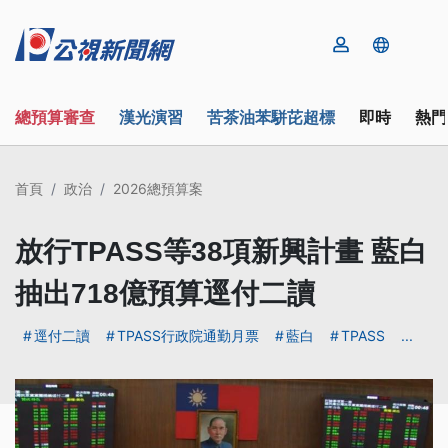
總預算審查
漢光演習
苦茶油苯駢芘超標
即時
熱門
首頁
政治
2026總預算案
放行TPASS等38項新興計畫 藍白
抽出718億預算逕付二讀
逕付二讀
TPASS行政院通勤月票
藍白
TPASS
...