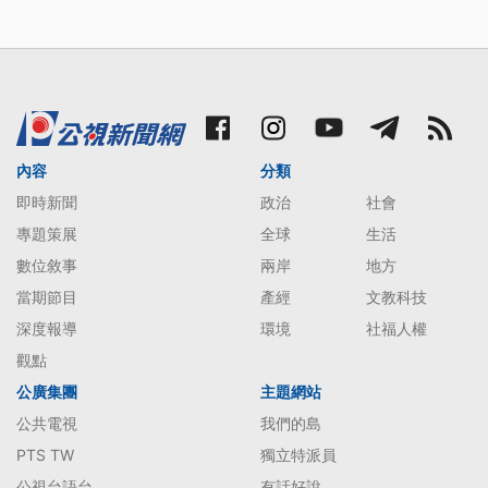
內容
分類
即時新聞
政治
社會
專題策展
全球
生活
數位敘事
兩岸
地方
當期節目
產經
文教科技
深度報導
環境
社福人權
觀點
公廣集團
主題網站
公共電視
我們的島
PTS TW
獨立特派員
公視台語台
有話好說