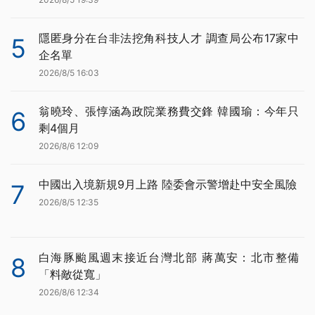
隱匿身分在台非法挖角科技人才 調查局公布17家中
5
企名單
2026/8/5 16:03
翁曉玲、張惇涵為政院業務費交鋒 韓國瑜：今年只
6
剩4個月
2026/8/6 12:09
中國出入境新規9月上路 陸委會示警增赴中安全風險
7
2026/8/5 12:35
白海豚颱風週末接近台灣北部 蔣萬安：北市整備
8
「料敵從寬」
2026/8/6 12:34