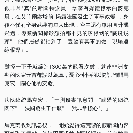
似非常"真"的新聞特派員，拿著有媒體標示的麥克
風，在艾菲爾鐵塔前"揭露法國發生了軍事政變"，身
後不僅有全身武裝的軍人出現，空中還有軍用直升機
飛過，專業新聞攝影想拍都不見的湊得到的"關鍵鏡
頭"，他們居然都拍到了，還煞有其事的做「現場連
線報導」。
難怪一下子就締造1300萬的觀看次數，就連非洲友
邦的國家元首都誤以為真，憂心忡忡的以簡訊詢問馬
克宏，關心他的安危。
法國總統馬克宏，「一則臉書訊息問，"親愛的總統
閣下"，"法國發生了什麼"，"我非常擔心"。」
馬克宏收到訊息後，一開始覺得這荒謬的假新聞內容