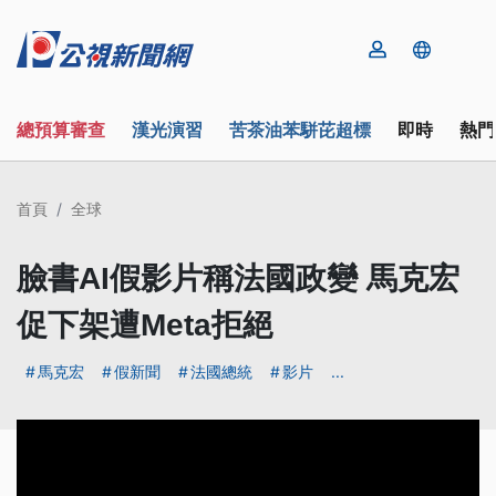
總預算審查
漢光演習
苦茶油苯駢芘超標
即時
熱門
首頁
全球
臉書AI假影片稱法國政變 馬克宏
促下架遭Meta拒絕
馬克宏
假新聞
法國總統
影片
...