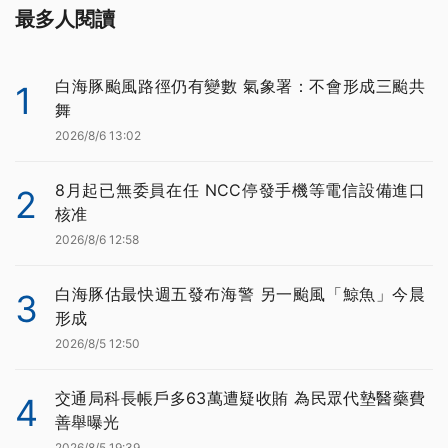
最多人閱讀
白海豚颱風路徑仍有變數 氣象署：不會形成三颱共
1
舞
2026/8/6 13:02
8月起已無委員在任 NCC停發手機等電信設備進口
2
核准
2026/8/6 12:58
白海豚估最快週五發布海警 另一颱風「鯨魚」今晨
3
形成
2026/8/5 12:50
交通局科長帳戶多63萬遭疑收賄 為民眾代墊醫藥費
4
善舉曝光
2026/8/5 19:39