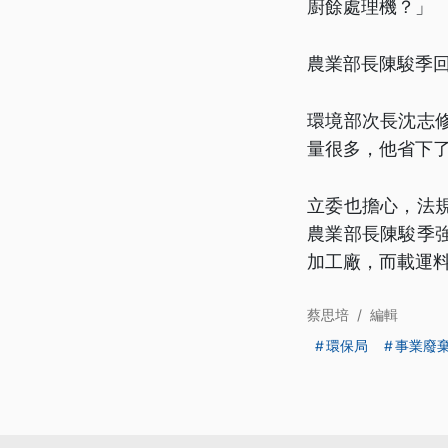
廚餘處理機？」
農業部長陳駿季
環境部次長沈志
量很多，他省下
立委也擔心，法
農業部長陳駿季
加工廠，而載運
蔡思培
/
編輯
環保局
事業廢