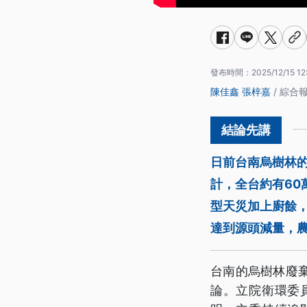
發布時間：
2025/12/15 12
陳佳鑫
張梓嘉
/ 綜合
日前台南烏樹林
計，全台約有60
型天災加上廚餘
達到源頭減量，
台南的烏樹林廢
論。立院衛環委