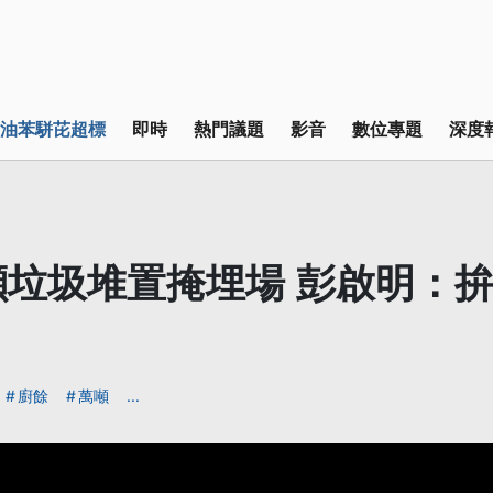
油苯駢芘超標
即時
熱門議題
影音
數位專題
深度
噸垃圾堆置掩埋場 彭啟明：
廚餘
萬噸
...