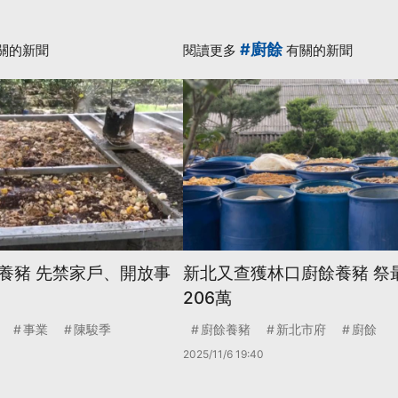
#廚餘
關的新聞
閱讀更多
有關的新聞
養豬 先禁家戶、開放事
新北又查獲林口廚餘養豬 祭
206萬
事業
陳駿季
廚餘養豬
新北市府
廚餘
2025/11/6 19:40