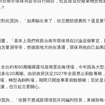
問台南市環保局是否自行開罰，也質疑這些廢棄物焚燒
民？
姿對此質詢，「如果驗出來了，你怎麼賠償農民？還是要
回覆，「基本上我們有跟台南市環保局在討論這個事宜，
包含量測等等，然後跟地方的在溝通，環保局他自己如果
」
，全台約有60萬噸裸露垃圾堆置在掩埋場，今年因為大型
多出20萬噸。由於政府決定2027年全面禁止廚餘養豬
養豬場，轉型為飼料場，期間只開放事業廚餘餵豬；至於是
減量，也引起立委關心。
偉質詢，「你贊不贊成跟環境部共同編列預算，來補助每