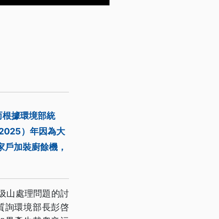
而根據環境部統
025）年因為大
家戶加裝廚餘機，
圾山處理問題的討
質詢環境部長彭啓