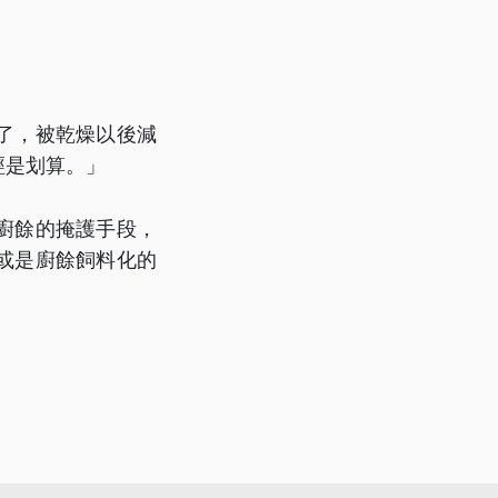
了，被乾燥以後減
經是划算。」
廚餘的掩護手段，
或是廚餘飼料化的