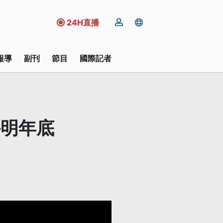
24H直播
報導
副刊
節目
國際記者
拚明年底