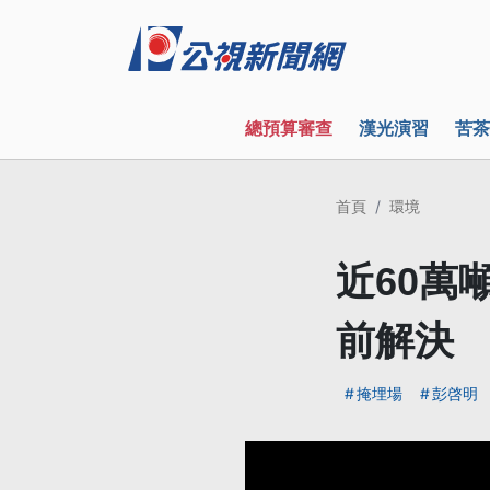
總預算審查
漢光演習
苦茶
首頁
環境
近60萬
前解決
掩埋場
彭啓明