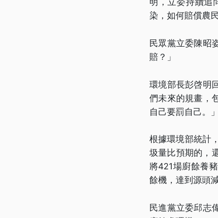
明，立委持續追
染，如何賠償農
民眾黨立委陳昭
賠？」
環境部長彭啓明
們未來的規畫，
自己要罰自己。
根據環境部統計
圾量比預期的，還
將421場廚餘
餘機，達到源頭
民進黨立委邱志