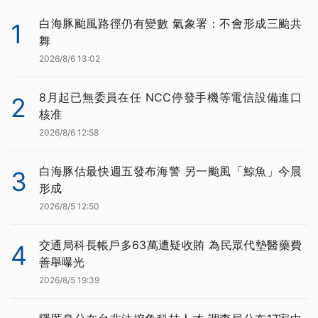
白海豚颱風路徑仍有變數 氣象署：不會形成三颱共
1
舞
2026/8/6 13:02
8月起已無委員在任 NCC停發手機等電信設備進口
2
核准
2026/8/6 12:58
白海豚估最快週五發布海警 另一颱風「鯨魚」今晨
3
形成
2026/8/5 12:50
交通局科長帳戶多63萬遭疑收賄 為民眾代墊醫藥費
4
善舉曝光
2026/8/5 19:39