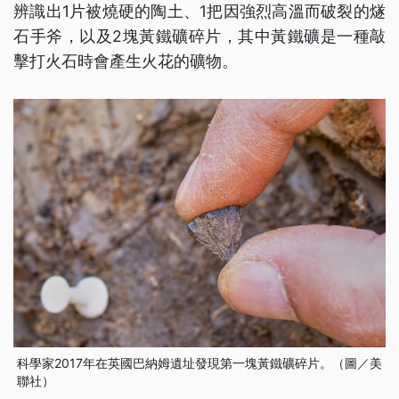
辨識出1片被燒硬的陶土、1把因強烈高溫而破裂的燧
石手斧，以及2塊黃鐵礦碎片，其中黃鐵礦是一種敲
擊打火石時會產生火花的礦物。
科學家2017年在英國巴納姆遺址發現第一塊黃鐵礦碎片。（圖／美
聯社）