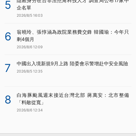
隱匿身分在台非法挖角科技人才 調查局公布17家中
5
企名單
2026/8/5 16:03
翁曉玲、張惇涵為政院業務費交鋒 韓國瑜：今年只
6
剩4個月
2026/8/6 12:09
中國出入境新規9月上路 陸委會示警增赴中安全風險
7
2026/8/5 12:35
白海豚颱風週末接近台灣北部 蔣萬安：北市整備
8
「料敵從寬」
2026/8/6 12:34