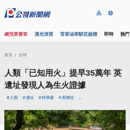
總預算審查
漢光演習
苦茶油苯駢芘超標
即時
熱門
首頁
全球
人類「已知用火」提早35萬年 英
遺址發現人為生火證據
人類
遺址
科學家
美聯社
...