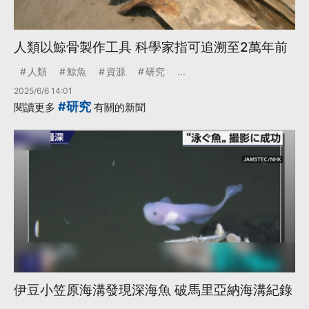
人類以鯨骨製作工具 科學家指可追溯至2萬年前
人類
鯨魚
資源
研究
...
2025/6/6 14:01
#研究
閱讀更多
有關的新聞
伊豆小笠原海溝發現深海魚 破馬里亞納海溝紀錄