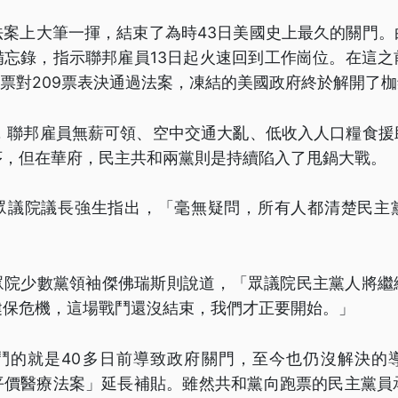
法案上大筆一揮，結束了為時43日美國史上最久的關門。
備忘錄，指示聯邦雇員13日起火速回到工作崗位。在這之
2票對209票表決通過法案，凍結的美國政府終於解開了
擺，聯邦雇員無薪可領、空中交通大亂、低收入人口糧食援
序，但在華府，民主共和兩黨則是持續陷入了甩鍋大戰。
眾議院議長強生指出，「毫無疑問，所有人都清楚民主
眾院少數黨領袖傑佛瑞斯則說道，「眾議院民主黨人將繼
健保危機，這場戰鬥還沒結束，我們才正要開始。」
鬥的就是40多日前導致政府關門，至今也仍沒解決的
平價醫療法案」延長補貼。雖然共和黨向跑票的民主黨員承