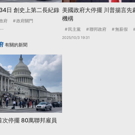
34日 創史上第二長紀錄
美國政府大停擺 川普揚言先
機構
政府
政府關門
...
民主黨
聯邦政府
無薪假
2025/10/3 19:31
府
有關的新聞
首次停擺 80萬聯邦雇員