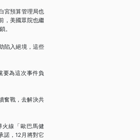
白宮預算管理局也
前，美國眾院也繼
枷鎖。
助陷入絕境，這些
黨要為這次事件負
續奮戰，去解決共
導火線「歐巴馬健
諾，12月將對它