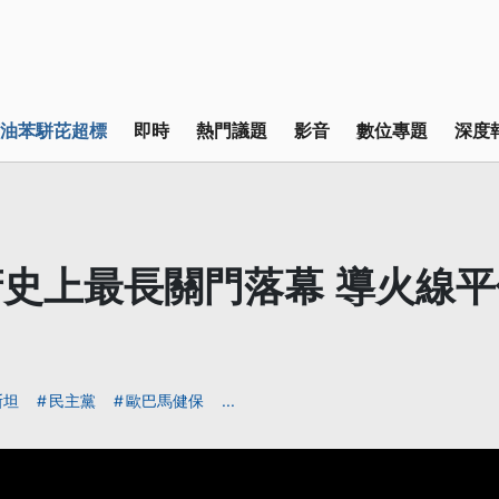
油苯駢芘超標
即時
熱門議題
影音
數位專題
深度
史上最長關門落幕 導火線
斯坦
民主黨
歐巴馬健保
...