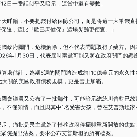
12日一番話似乎又暗示，這當中還有變數。
今天呼籲，不要把錢付給保險公司，而是將這一大筆錢直
療保險，這比『歐巴馬健保』這場災難更便宜。」
美國政府關門，危機解除，但不代表問題取得了藥方。因
026年1月30日，代表屆時兩黨可能又將在政府關門的懸
算處估計，為期6週的關門將造成約110億美元的永久
元大關的美國政府債務規模，更是雪上加霜。
黨國會議員又公布了一批郵件，可能暗示總統川普對已故
罪，不僅知情，而且與其中1名受害女孩，曾在艾普斯坦家
駁斥，痛批是民主黨為了轉移政府停擺與重新開放的焦點
在眾院提出法案，要求公布艾普斯坦的所有檔案。