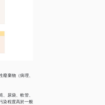
性廢棄物（病理、
筒、尿袋、軟管、
污染程度高於一般