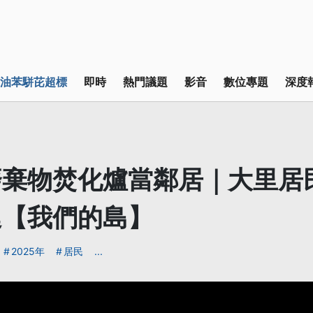
油苯駢芘超標
即時
熱門議題
影音
數位專題
深度
廢棄物焚化爐當鄰居｜大里居
延【我們的島】
2025年
居民
...