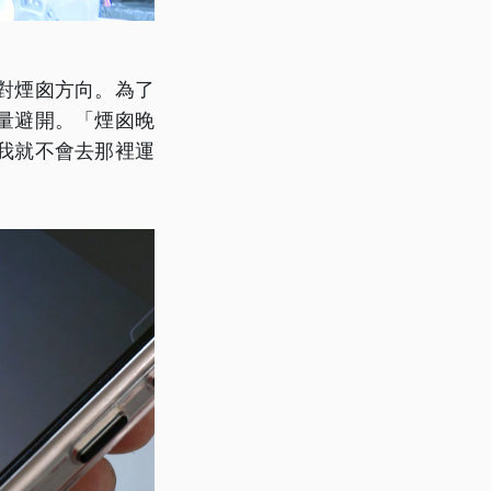
對煙囪方向。為了
量避開。「煙囪晚
我就不會去那裡運