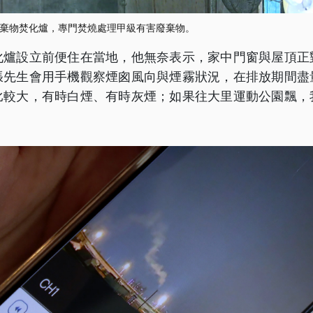
棄物焚化爐，專門焚燒處理甲級有害廢棄物。
化爐設立前便住在當地，他無奈表示，家中門窗與屋頂正
張先生會用手機觀察煙囪風向與煙霧狀況，在排放期間盡
比較大，有時白煙、有時灰煙；如果往大里運動公園飄，