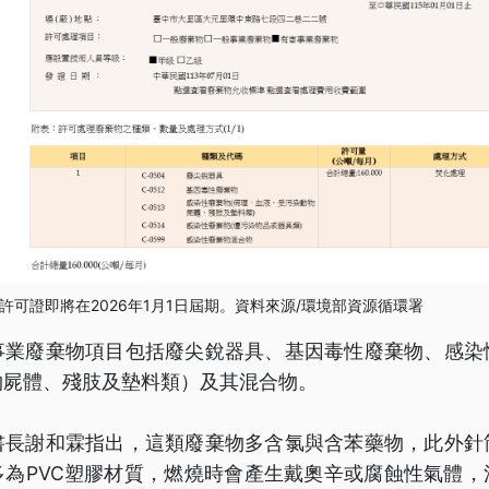
許可證即將在2026年1月1日屆期。資料來源/環境部資源循環署
事業廢棄物項目包括廢尖銳器具、基因毒性廢棄物、感染
物屍體、殘肢及墊料類）及其混合物。
書長謝和霖指出，這類廢棄物多含氯與含苯藥物，此外針
多為PVC塑膠材質，燃燒時會產生戴奧辛或腐蝕性氣體，