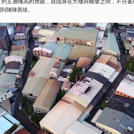
、約五層樓高的煙囪，就隱身在大樓與橋墩之間，不分晝
聞到陣陣異味。