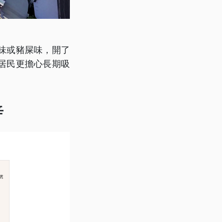
味或豬屎味，開了
居民更擔心長期吸
辛