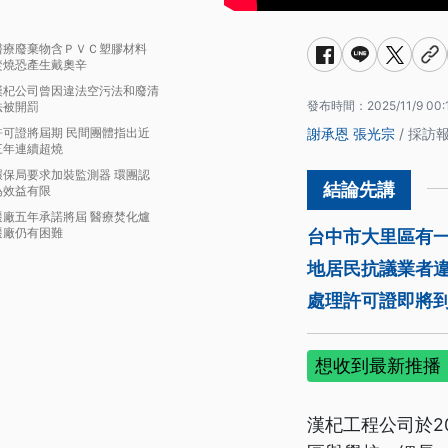
醫療廢棄物含ＰＶＣ塑膠材料
焚燒恐產生戴奧辛
漢杞公司曾因違法空污法和廢清
發布時間：
2025/11/9 00:
法被開罰
許可證將屆期 民間團體指出近
謝承恩
張光宗
/ 採訪
三年連續超燒
環保局要求加裝監測器 環團認
為效益有限
遷廠五年承諾將屆 醫療焚化爐
遷廠仍有困難
台中市大里區有一
地居民抗議業者
處理許可證即將
想收到最新推播，
漢杞工程公司於2