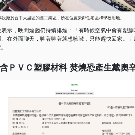
0年設廠於台中大里區的舊工業區，所在位置緊鄰住宅區和學校用地。
生表示，晚間煙囪仍持續排煙：「有時候空氣中會有塑膠
用。在外面聊天，聊著聊著就想咳嗽，只能趕快回家。」
康。
含ＰＶＣ塑膠材料 焚燒恐產生戴奧