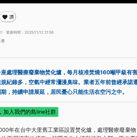
讚
11
更新時間：
2025/11/12 21:56
報導
座處理醫療廢棄物焚化爐，每月核准焚燒160噸甲級有
違規紀錄多，空氣中經常瀰漫臭味。業者五年前曾經承諾
到期，持續申請展延，居民憂心只能生活在空污之中。
加入我們的島line社群
000年在台中大里舊工業區設置焚化爐，處理醫療廢棄