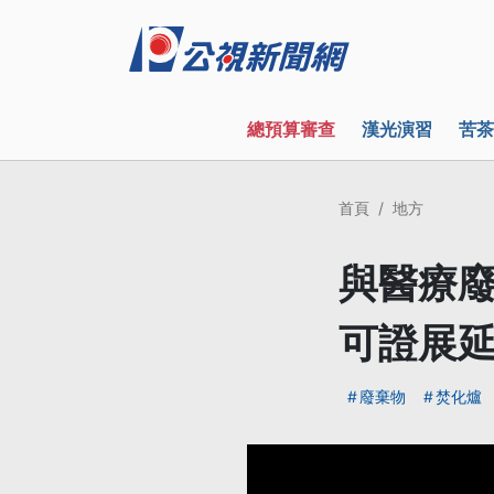
總預算審查
漢光演習
苦茶
首頁
地方
與醫療
可證展
廢棄物
焚化爐