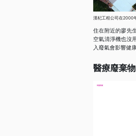
漢杞工程公司在200
住在附近的廖先
空氣清淨機也沒
入廢氣會影響健
醫療廢棄物