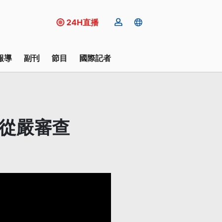
24H直播
報導
副刊
節目
國際記者
局從嚴審查