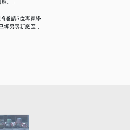
回應。」
將邀請5位專家學
已經另尋新廠區，