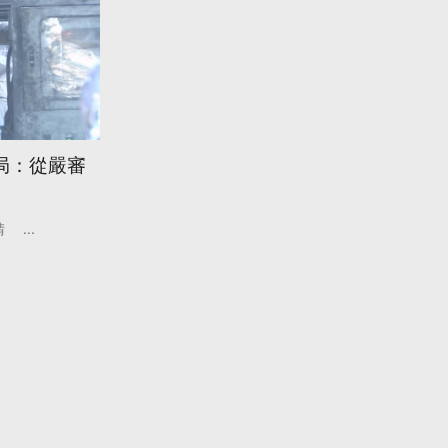
局：從嚴審
請
...