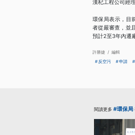
漢杞工程公司經
環保局表示，目
者從嚴審查，並
預計2至3年內遷
許勝婕
/
編輯
反空污
申請
#環保局
閱讀更多