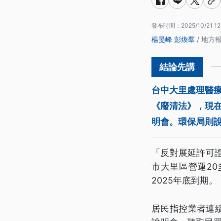
發布時間：
2025/10/21 12
楊旻峰
彭煥羣
/ 地方
台中大里處理醫
《廢清法》，現
明會。環保局則說
「反對展延許可
市大里區營運2
2025年底到期。
居民指控業者連