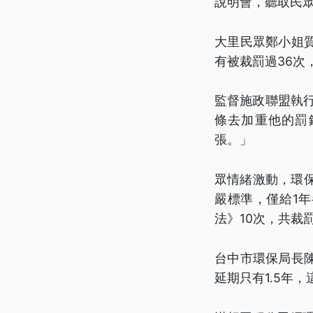
說明會，聽取民
大里民眾鄭小姐
有被裁罰過36次
監督施政聯盟執
條去加重他的罰
張。」
眾情緒激動，環保
嚴標準，僅給1
法》10次，共裁
台中市環保局長
延期只有1.5年