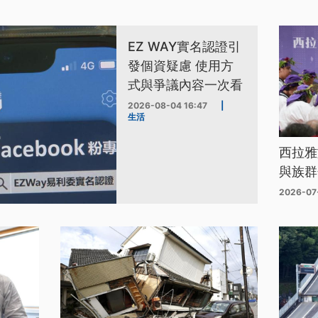
EZ WAY實名認證引
發個資疑慮 使用方
式與爭議內容一次看
2026-08-04 16:47
|
生活
西拉雅
與族群
2026-07