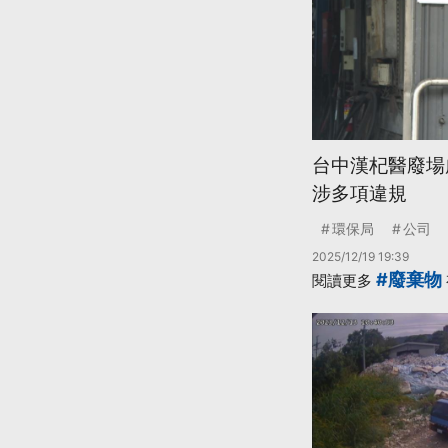
台中漢杞醫廢場
涉多項違規
環保局
公司
2025/12/19 19:39
#廢棄物
閱讀更多