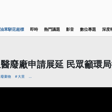
油苯駢芘超標
即時
熱門議題
影音
數位專題
深度
醫廢廠申請展延 民眾籲環
廢棄物
大里
...