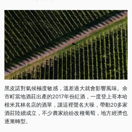
黑皮諾對氣候極度敏感，溫差過大就會影響風味。余
市町當地酒莊出產的2017年份紅酒，一度登上哥本哈
根米其林名店的酒單，讓這裡聲名大噪，帶動20多家
酒莊陸續成立，不少農家紛紛改種葡萄，地方經濟也
逐漸轉型。