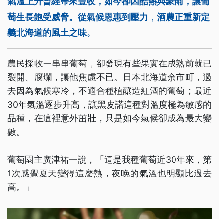
氣溫上升曾經帶來豐收，如今卻因酷熱與豪雨，讓葡
萄生長飽受威脅。從氣候恩惠到壓力，酒農正重新定
義北海道的風土之味。
農民採收一串串葡萄，卻發現有些果實在成熟前就已
裂開、腐爛，讓他焦慮不已。日本北海道余市町，過
去因為氣候寒冷，不適合種植釀造紅酒的葡萄；最近
30年氣溫逐步升高，讓黑皮諾這種對溫度極為敏感的
品種，在這裡意外茁壯，只是如今氣候卻成為最大變
數。
葡萄園主廣津祐一說，「這是我種葡萄近30年來，第
1次感覺夏天變得這麼熱，夜晚的氣溫也明顯比過去
高。」