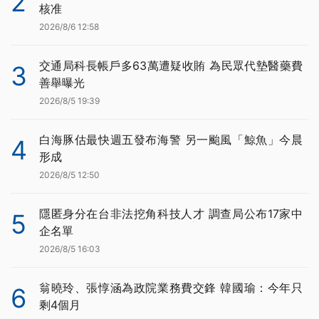
2
核准
2026/8/6 12:58
交通局科長帳戶多63萬遭疑收賄 為民眾代墊醫藥費
3
善舉曝光
2026/8/5 19:39
白海豚估最快週五發布海警 另一颱風「鯨魚」今晨
4
形成
2026/8/5 12:50
隱匿身分在台非法挖角科技人才 調查局公布17家中
5
企名單
2026/8/5 16:03
翁曉玲、張惇涵為政院業務費交鋒 韓國瑜：今年只
6
剩4個月