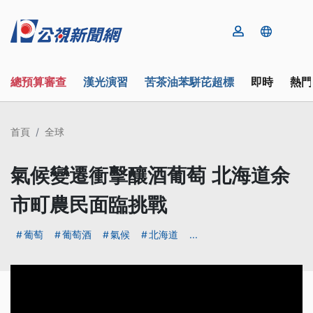
總預算審查
漢光演習
苦茶油苯駢芘超標
即時
熱門
首頁
全球
氣候變遷衝擊釀酒葡萄 北海道余
市町農民面臨挑戰
葡萄
葡萄酒
氣候
北海道
...