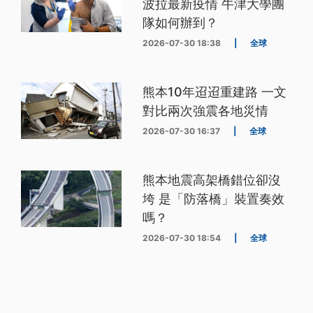
波拉最新疫情 牛津大學團
隊如何辦到？
2026-07-30 18:38
|
全球
熊本10年迢迢重建路 一文
對比兩次強震各地災情
2026-07-30 16:37
|
全球
熊本地震高架橋錯位卻沒
垮 是「防落橋」裝置奏效
嗎？
2026-07-30 18:54
|
全球