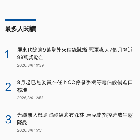
最多人閱讀
屏東移除逾9萬隻外來種綠鬣蜥 冠軍獵人7個月領近
1
99萬獎勵金
2026/8/6 19:39
8月起已無委員在任 NCC停發手機等電信設備進口
2
核准
2026/8/6 12:58
光纖無人機遺留纜線遍布森林 烏克蘭指控造成生態
3
隱憂
2026/8/6 15:51