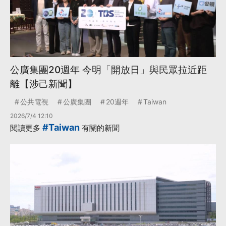
公廣集團20週年 今明「開放日」與民眾拉近距
離【涉己新聞】
公共電視
公廣集團
20週年
Taiwan
2026/7/4 12:10
#Taiwan
閱讀更多
有關的新聞