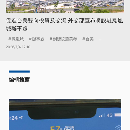
促進台美雙向投資及交流 外交部宣布將設駐鳳凰
城辦事處
鳳凰城
辦事處
副總統蕭美琴
台美
...
2026/7/4 12:10
編輯推薦