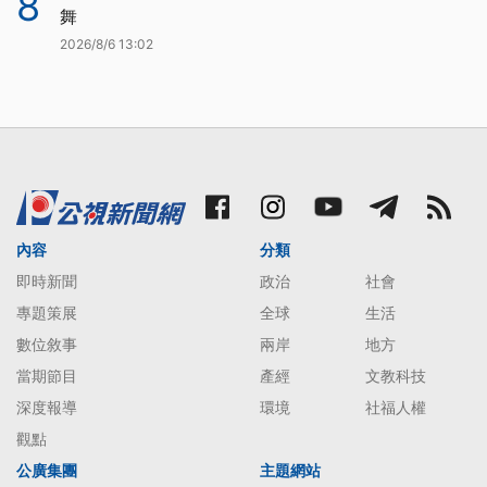
8
舞
2026/8/6 13:02
內容
分類
即時新聞
政治
社會
專題策展
全球
生活
數位敘事
兩岸
地方
當期節目
產經
文教科技
深度報導
環境
社福人權
觀點
公廣集團
主題網站