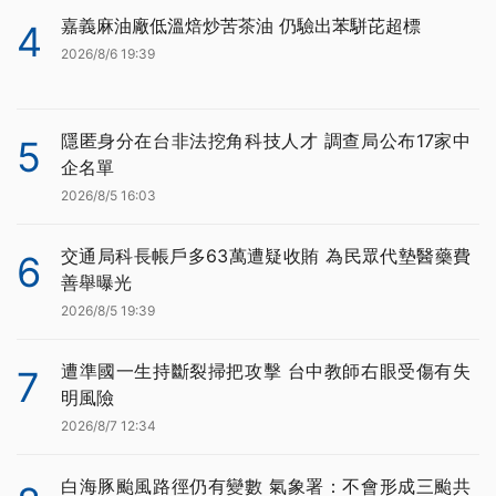
嘉義麻油廠低溫焙炒苦茶油 仍驗出苯駢芘超標
4
2026/8/6 19:39
隱匿身分在台非法挖角科技人才 調查局公布17家中
5
企名單
2026/8/5 16:03
交通局科長帳戶多63萬遭疑收賄 為民眾代墊醫藥費
6
善舉曝光
2026/8/5 19:39
遭準國一生持斷裂掃把攻擊 台中教師右眼受傷有失
7
明風險
2026/8/7 12:34
白海豚颱風路徑仍有變數 氣象署：不會形成三颱共