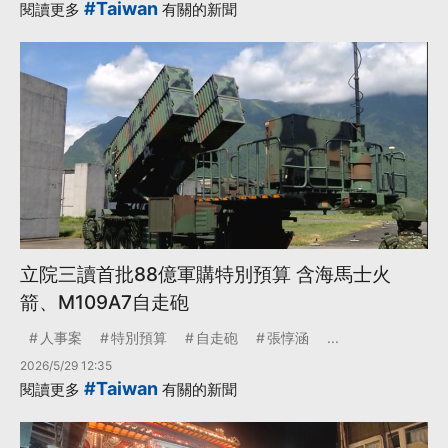
#Taiwan
閱讀更多
有關的新聞
立院三讀首批88億軍購特別預算 含海馬士火
箭、M109A7自走砲
人事案
特別預算
自走砲
張惇涵
...
2026/5/29 12:35
#Taiwan
閱讀更多
有關的新聞