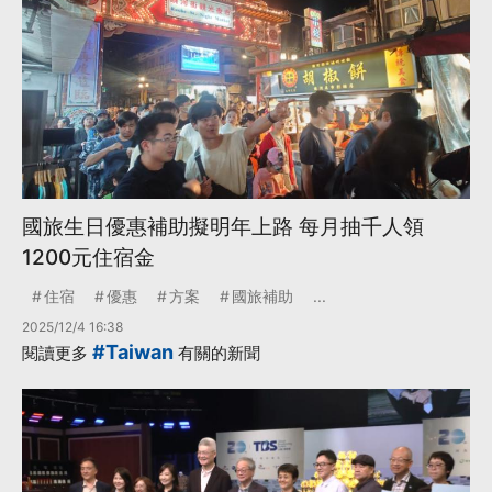
國旅生日優惠補助擬明年上路 每月抽千人領
1200元住宿金
住宿
優惠
方案
國旅補助
...
2025/12/4 16:38
#Taiwan
閱讀更多
有關的新聞