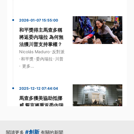
2026-01-07 15:55:00
和平獎得主馬查多稱
將返委內瑞拉 為何無
法獲川普支持掌權？
·
Nicolás Maduro
反對派
·
·
·
和平獎
委內瑞拉
川普
·
更多...
2025-12-12 07:44:04
馬查多獲美協助抵挪
威 誓言將重返委內瑞
拉
·
·
加勒比海
委內瑞拉
·
·
·
挪威
馬查多
高風險
#創新
閱讀更多
有關的新聞