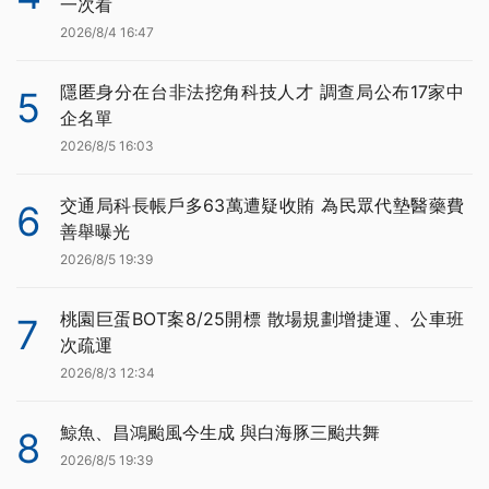
一次看
2026/8/4 16:47
隱匿身分在台非法挖角科技人才 調查局公布17家中
5
企名單
2026/8/5 16:03
交通局科長帳戶多63萬遭疑收賄 為民眾代墊醫藥費
6
善舉曝光
2026/8/5 19:39
桃園巨蛋BOT案8/25開標 散場規劃增捷運、公車班
7
次疏運
2026/8/3 12:34
鯨魚、昌鴻颱風今生成 與白海豚三颱共舞
8
2026/8/5 19:39