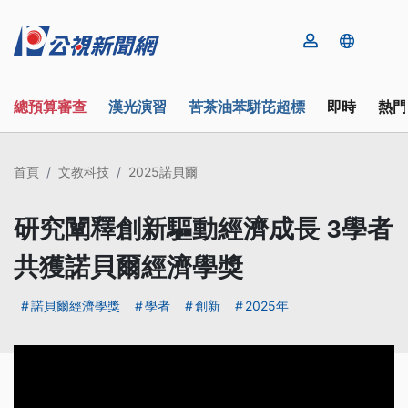
總預算審查
漢光演習
苦茶油苯駢芘超標
即時
熱門
首頁
文教科技
2025諾貝爾
研究闡釋創新驅動經濟成長 3學者
共獲諾貝爾經濟學獎
諾貝爾經濟學獎
學者
創新
2025年