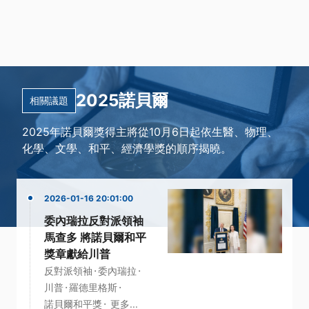
2025諾貝爾
相關議題
2025年諾貝爾獎得主將從10月6日起依生醫、物理、
化學、文學、和平、經濟學獎的順序揭曉。
2026-01-16 20:01:00
委內瑞拉反對派領袖
馬查多 將諾貝爾和平
獎章獻給川普
·
·
反對派領袖
委內瑞拉
·
·
川普
羅德里格斯
·
諾貝爾和平獎
更多...