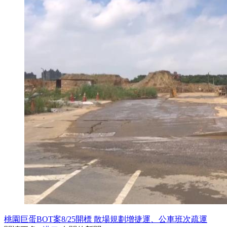
桃園巨蛋BOT案8/25開標 散場規劃增捷運、公車班次疏運