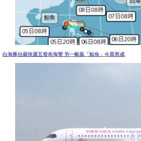
白海豚估最快週五發布海警 另一颱風「鯨魚」今晨形成