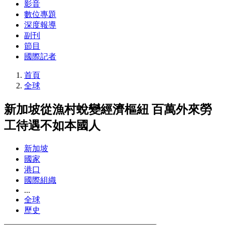
影音
數位專題
深度報導
副刊
節目
國際記者
首頁
全球
新加坡從漁村蛻變經濟樞紐 百萬外來勞
工待遇不如本國人
新加坡
國家
港口
國際組織
...
全球
歷史