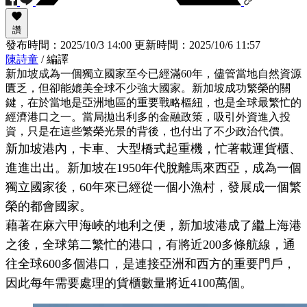
讚
發布時間：
2025/10/3 14:00
更新時間：
2025/10/6 11:57
陳詩童
/ 編譯
新加坡成為一個獨立國家至今已經滿60年，儘管當地自然資源
匱乏，但卻能媲美全球不少強大國家。新加坡成功繁榮的關
鍵，在於當地是亞洲地區的重要戰略樞紐，也是全球最繁忙的
經濟港口之一。當局拋出利多的金融政策，吸引外資進入投
資，只是在這些繁榮光景的背後，也付出了不少政治代價。
新加坡港內，卡車、大型橋式起重機，忙著載運貨櫃、
進進出出。新加坡在1950年代脫離馬來西亞，成為一個
獨立國家後，60年來已經從一個小漁村，發展成一個繁
榮的都會國家。
藉著在麻六甲海峽的地利之便，新加坡港成了繼上海港
之後，全球第二繁忙的港口，有將近200多條航線，通
往全球600多個港口，是連接亞洲和西方的重要門戶，
因此每年需要處理的貨櫃數量將近4100萬個。