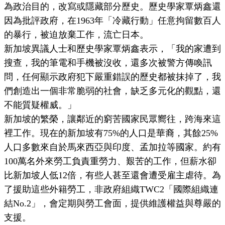
為政治目的，改寫或隱藏部分歷史。歷史學家覃炳鑫還
因為批評政府，在1963年「冷藏行動」任意拘留數百人
的暴行，被迫放棄工作，流亡日本。
新加坡異議人士和歷史學家覃炳鑫表示，「我的家遭到
搜查，我的筆電和手機被沒收，還多次被警方傳喚訊
問，任何顯示政府犯下嚴重錯誤的歷史都被抹掉了，我
們創造出一個非常脆弱的社會，缺乏多元化的觀點，還
不能質疑權威。」
新加坡的繁榮，讓鄰近的窮苦國家民眾嚮往，跨海來這
裡工作。現在的新加坡有75%的人口是華裔，其餘25%
人口多數來自於馬來西亞與印度、孟加拉等國家。約有
100萬名外來勞工負責重勞力、艱苦的工作，但薪水卻
比新加坡人低12倍，有些人甚至還會遭受雇主虐待。為
了援助這些外籍勞工，非政府組織TWC2「國際組織連
結No.2」，會定期與勞工會面，提供維護權益與尊嚴的
支援。