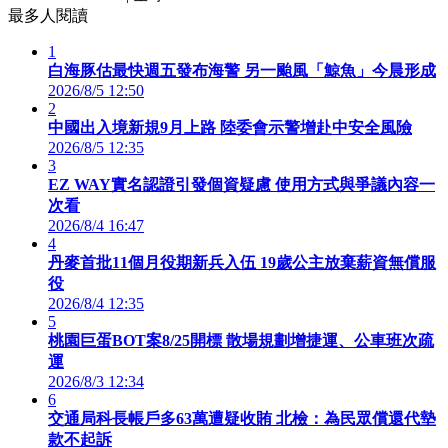
最多人閱讀
1
白海豚估最快週五發布海警 另一颱風「鯨魚」今晨形成
2026/8/5 12:50
2
中國出入境新規9月上路 陸委會示警增赴中安全風險
2026/8/5 12:35
3
EZ WAY實名認證引發個資疑慮 使用方式與爭議內容一
次看
2026/8/4 16:47
4
丹麥首批11個月役期新兵入伍 19歲公主放棄薪資無償服
役
2026/8/4 12:35
5
桃園巨蛋BOT案8/25開標 散場規劃增捷運、公車班次疏
運
2026/8/3 12:34
6
交通局科長帳戶多63萬遭疑收賄 北檢：為民眾償還代墊
款不起訴