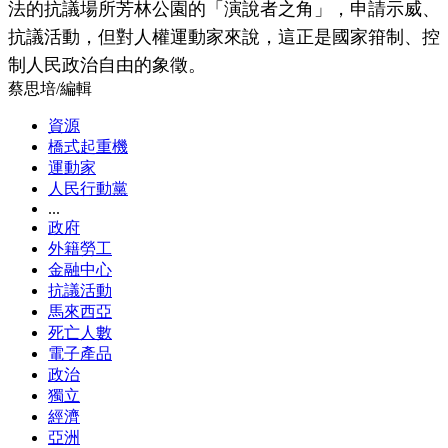
法的抗議場所芳林公園的「演說者之角」，申請示威、
抗議活動，但對人權運動家來說，這正是國家箝制、控
制人民政治自由的象徵。
蔡思培
/
編輯
資源
橋式起重機
運動家
人民行動黨
...
政府
外籍勞工
金融中心
抗議活動
馬來西亞
死亡人數
電子產品
政治
獨立
經濟
亞洲