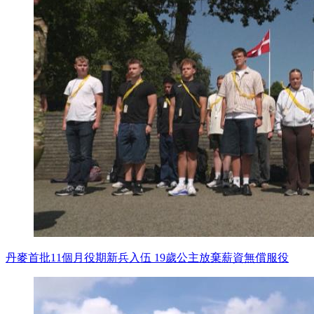
丹麥首批11個月役期新兵入伍 19歲公主放棄薪資無償服役