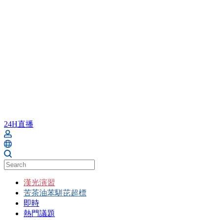
24H直播
漢光演習
苦茶油苯駢芘超標
即時
熱門議題