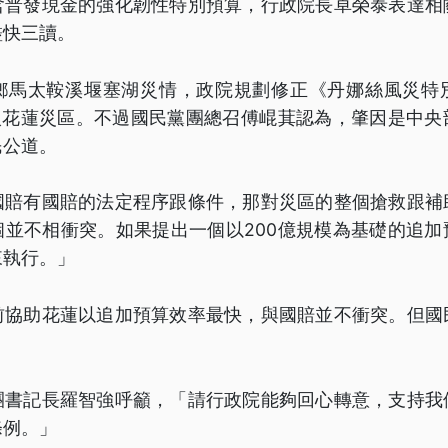
含普發現金的強化韌性特別預算，行政院長卓榮泰表達相
盡快三讀。
鄉馬太鞍溪堰塞湖災情，政院規劃修正《丹娜絲風災特
納入花蓮災區。不過國民黨團總召傅崐萁認為，肇因是中央
民公道。
國賠有國賠的法定程序跟條件，那對災區的整個搶救跟補
個並不相衝突。如果提出一個以200億規模為基礎的追加
來執行。」
前協助花蓮以追加預算效率最快，與國賠並不衝突。但國
。
團書記長羅智強呼籲，「請行政院能夠回心轉意，支持我
條例。」