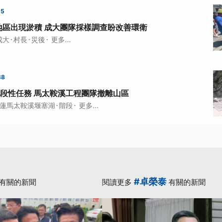
55
地區出現淤積 成大團隊採樣調查盼改善環衛
·
·
·
成大
村長
災後
更多...
38
段性任務 馬太鞍溪工程團隊撤離山區
·
·
蓮馬太鞍溪堰塞湖
階段
更多...
#卓榮泰
有關的新聞
閱讀更多
有關的新聞