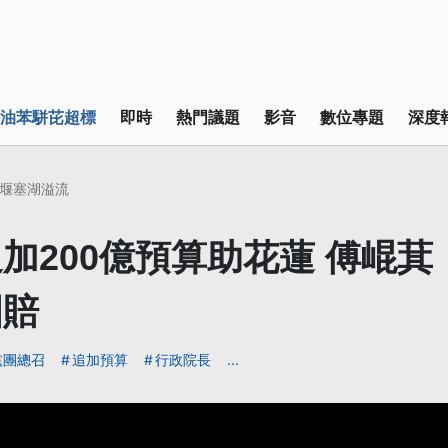
油苯駢芘超標
即時
熱門議題
影音
數位專題
深度
堰塞湖溢流
加200億預算助花蓮 傅崐萁
國賠
黨團總召
追加預算
行政院長
...