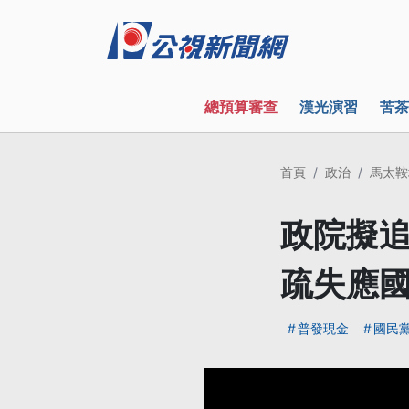
總預算審查
漢光演習
苦茶
首頁
政治
馬太鞍
政院擬追
疏失應
普發現金
國民