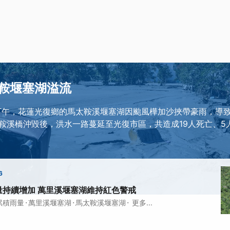
鞍堰塞湖溢流
3日下午，花蓮光復鄉的馬太鞍溪堰塞湖因颱風樺加沙挾帶豪雨，導
鞍溪橋沖毀後，洪水一路蔓延至光復市區，共造成19人死亡、5人
6
量持續增加 萬里溪堰塞湖維持紅色警戒
·
·
·
累積雨量
萬里溪堰塞湖
馬太鞍溪堰塞湖
更多...