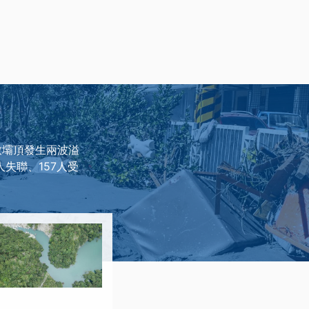
致壩頂發生兩波溢
失聯、157人受