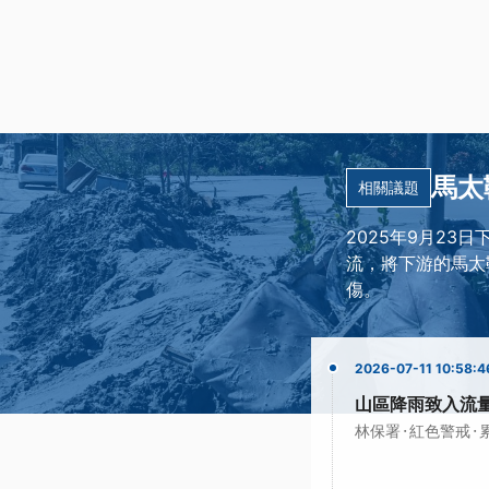
馬太
相關議題
2025年9月2
流，將下游的馬太
傷。
2026-07-11 10:58:4
山區降雨致入流
·
·
林保署
紅色警戒