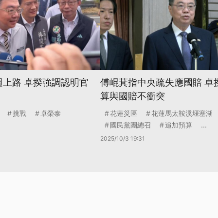
週上路 卓揆強調認明官
傅崐萁指中央疏失應國賠 卓
算與國賠不衝突
挑戰
卓榮泰
花蓮災區
花蓮馬太鞍溪堰塞湖
國民黨團總召
追加預算
...
2025/10/3 19:31