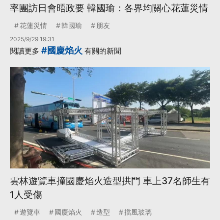
率團訪日會晤政要 韓國瑜：各界均關心花蓮災情
花蓮災情
韓國瑜
朋友
2025/9/29 19:31
#國慶焰火
閱讀更多
有關的新聞
雲林遊覽車撞國慶焰火造型拱門 車上37名師生有
1人受傷
遊覽車
國慶焰火
造型
擋風玻璃