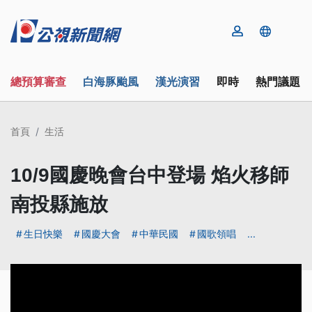
總預算審查
白海豚颱風
漢光演習
即時
熱門議題
首頁
生活
10/9國慶晚會台中登場 焰火移師
南投縣施放
生日快樂
國慶大會
中華民國
國歌領唱
...