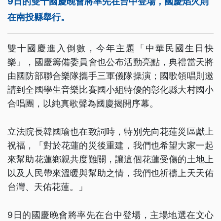
9日的雙十國慶晚會將率先在台中登場，國慶焰火則
在南投縣舉行。
雙十國慶進入倒數，今年主題「中華民國生日快
樂」，國慶籌備委員會也公布活動亮點，典禮當天將
由國防部聯合樂隊攜手三軍儀隊操演；國歌領唱則邀
請到全國學生音樂比賽國小組特優的彰化縣大村國小
合唱團，以純真歌聲為國慶揭開序幕。
立法院長韓國瑜也在致詞時，特別先向花蓮災區獻上
祝福，「對於花蓮的災後重建，我們也希望大家一起
來幫助花蓮鄉親共度難關，讓這個花蓮受傷的土地上
以及人民帶來溫暖與幫助之情，我們也祈禱上天天佑
台灣、天佑花蓮。」
9日的國慶晚會將率先在台中登場，主場地選在文心