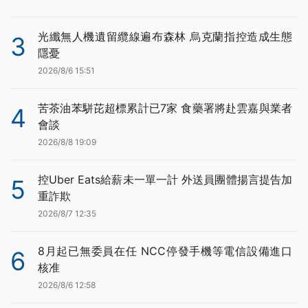
光纖無人機遺留纜線遍布森林 烏克蘭指控造成生態
3
隱憂
2026/8/6 15:51
苦茶油苯駢芘超標累計已7家 食藥署將赴雲嘉與業者
4
會談
2026/8/8 19:09
控Uber Eats給薪未一單一計 外送員團體揚言提告加
5
重詐欺
2026/8/7 12:35
8月起已無委員在任 NCC停發手機等電信設備進口
6
核准
2026/8/6 12:58