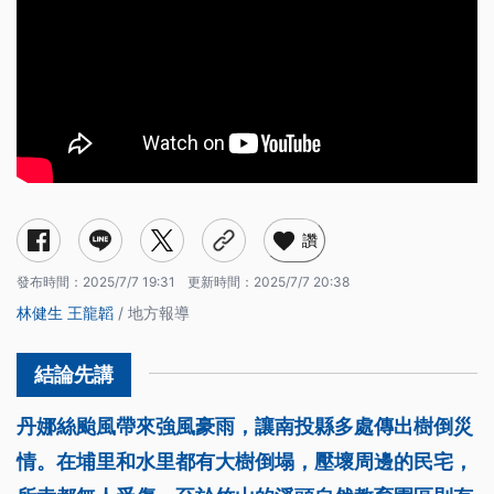
讚
發布時間：
2025/7/7 19:31
更新時間：
2025/7/7 20:38
林健生
王龍韜
/ 地方報導
丹娜絲颱風帶來強風豪雨，讓南投縣多處傳出樹倒災
情。在埔里和水里都有大樹倒塌，壓壞周邊的民宅，