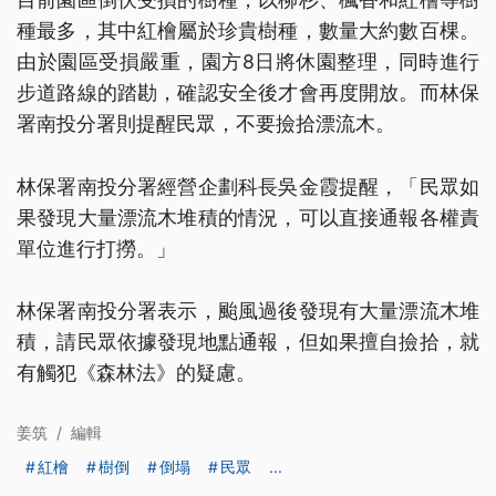
種最多，其中紅檜屬於珍貴樹種，數量大約數百棵。
由於園區受損嚴重，園方8日將休園整理，同時進行
步道路線的踏勘，確認安全後才會再度開放。而林保
署南投分署則提醒民眾，不要撿拾漂流木。
林保署南投分署經營企劃科長吳金霞提醒，「民眾如
果發現大量漂流木堆積的情況，可以直接通報各權責
單位進行打撈。」
林保署南投分署表示，颱風過後發現有大量漂流木堆
積，請民眾依據發現地點通報，但如果擅自撿拾，就
有觸犯《森林法》的疑慮。
姜筑
/
編輯
紅檜
樹倒
倒塌
民眾
...