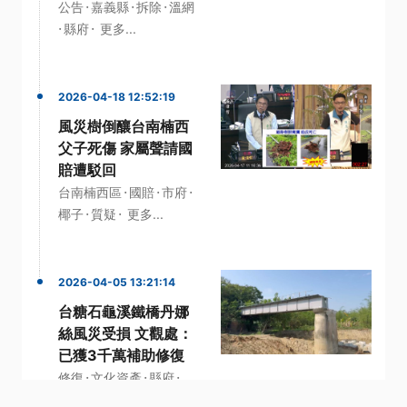
·
·
·
公告
嘉義縣
拆除
溫網
·
·
縣府
更多...
2026-04-18 12:52:19
風災樹倒釀台南楠西
父子死傷 家屬聲請國
賠遭駁回
·
·
·
台南楠西區
國賠
市府
·
·
椰子
質疑
更多...
2026-04-05 13:21:14
台糖石龜溪鐵橋丹娜
絲風災受損 文觀處：
已獲3千萬補助修復
·
·
·
修復
文化資產
縣府
·
·
階段
丹娜絲
更多...