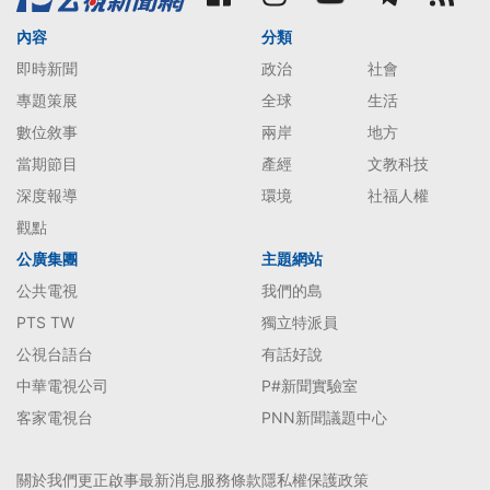
內容
分類
即時新聞
政治
社會
專題策展
全球
生活
數位敘事
兩岸
地方
當期節目
產經
文教科技
深度報導
環境
社福人權
觀點
公廣集團
主題網站
公共電視
我們的島
PTS TW
獨立特派員
公視台語台
有話好說
中華電視公司
P#新聞實驗室
客家電視台
PNN新聞議題中心
關於我們
更正啟事
最新消息
服務條款
隱私權保護政策