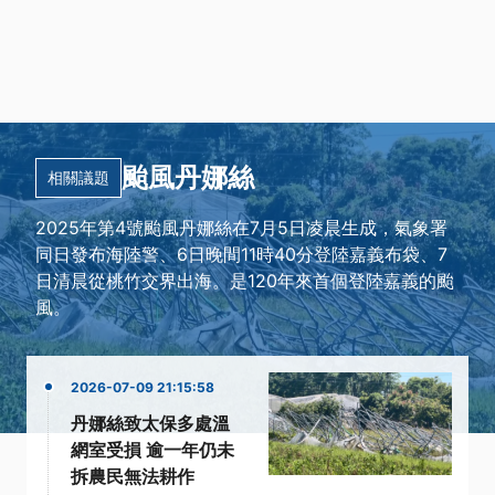
颱風丹娜絲
相關議題
2025年第4號颱風丹娜絲在7月5日凌晨生成，氣象署
同日發布海陸警、6日晚間11時40分登陸嘉義布袋、7
日清晨從桃竹交界出海。是120年來首個登陸嘉義的颱
風。
2026-07-09 21:15:58
丹娜絲致太保多處溫
網室受損 逾一年仍未
拆農民無法耕作