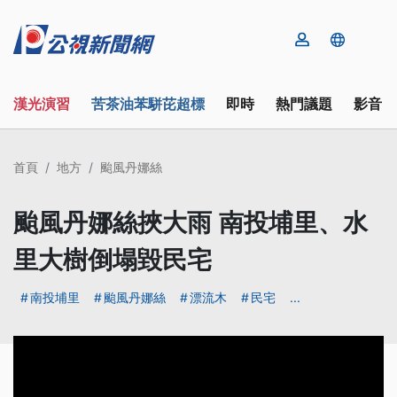
漢光演習
苦茶油苯駢芘超標
即時
熱門議題
影音
首頁
地方
颱風丹娜絲
颱風丹娜絲挾大雨 南投埔里、水
里大樹倒塌毀民宅
南投埔里
颱風丹娜絲
漂流木
民宅
...