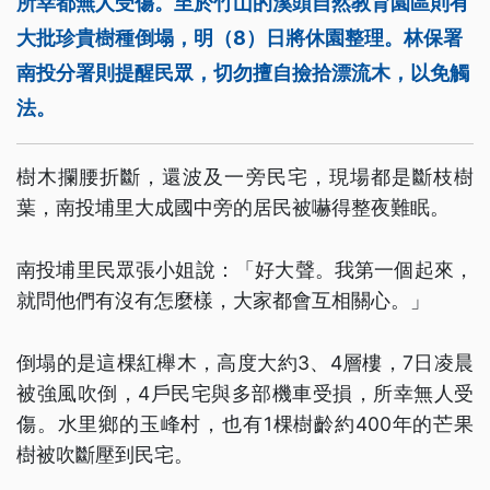
所幸都無人受傷。至於竹山的溪頭自然教育園區則有
大批珍貴樹種倒塌，明（8）日將休園整理。林保署
南投分署則提醒民眾，切勿擅自撿拾漂流木，以免觸
法。
樹木攔腰折斷，還波及一旁民宅，現場都是斷枝樹
葉，南投埔里大成國中旁的居民被嚇得整夜難眠。
南投埔里民眾張小姐說：「好大聲。我第一個起來，
就問他們有沒有怎麼樣，大家都會互相關心。」
倒塌的是這棵紅櫸木，高度大約3、4層樓，7日凌晨
被強風吹倒，4戶民宅與多部機車受損，所幸無人受
傷。水里鄉的玉峰村，也有1棵樹齡約400年的芒果
樹被吹斷壓到民宅。