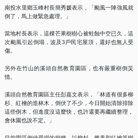
南投水里鄉玉峰村長簡秀媛表示，「颱風一陣強風就
倒了，馬上做緊急處理。」
當地村長表示，這棵芒果樹樹心被蛀蝕中空已久，這
次颱風引起倒塌，波及3戶民宅屋頂，還好也無人受
傷。
另外在竹山的溪頭自然教育園區，也有嚴重樹倒災
情。
溪頭自然教育園區主任彭嘉文表示，「林道有很多柳
杉、紅檜的造林木，倒伏了不少，今日開始清除排除
這些倒木，但進度沒這麼快，也許還要再繼續整理，
會休園也說不定。」
目前園區倒伏受損的樹種，以柳杉、楓香和紅檜等樹