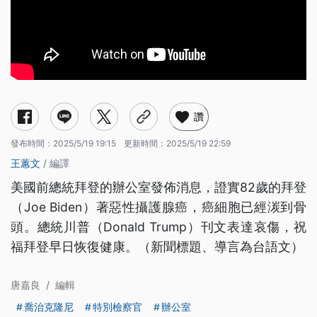
讚
發布時間：
2025/5/19 19:15
更新時間：
2025/5/19 22:59
王蕙文
/ 編譯
美國前總統拜登的辦公室發佈消息，證實82歲的拜登
（Joe Biden）著惡性攝護腺癌，癌細胞已經湠到骨
頭。總統川普（Donald Trump）刊文表達哀傷，祝
福拜登早日恢復健康。（新聞標題、導言為台語文）
唐嘉良
/
編輯
喬治克隆尼
特別檢察官
辦公室