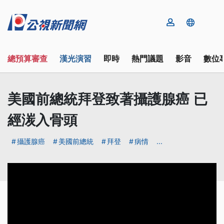
總預算審查
漢光演習
即時
熱門議題
影音
數位
美國前總統拜登致著攝護腺癌 已
經湠入骨頭
攝護腺癌
美國前總統
拜登
病情
...