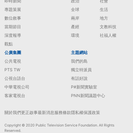
即時新聞
政治
社會
專題策展
全球
生活
數位敘事
兩岸
地方
當期節目
產經
文教科技
深度報導
環境
社福人權
觀點
公廣集團
主題網站
公共電視
我們的島
PTS TW
獨立特派員
公視台語台
有話好說
中華電視公司
P#新聞實驗室
客家電視台
PNN新聞議題中心
關於我們
更正啟事
最新消息
服務條款
隱私權保護政策
Copyright © 2020 Public Television Service Foundation. All Rights
Reserved.