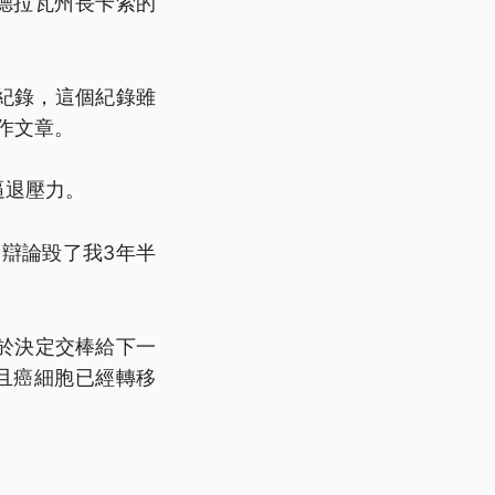
德拉瓦州長卡索的
的紀錄，這個紀錄雖
作文章。
逼退壓力。
辯論毀了我3年半
於決定交棒給下一
且癌細胞已經轉移