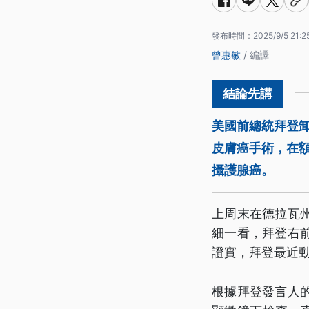
發布時間：
2025/9/5 21:2
曾惠敏
/ 編譯
美國前總統拜登
皮膚癌手術，在額
攝護腺癌。
上周末在德拉瓦
細一看，拜登右
證實，拜登最近
根據拜登發言人