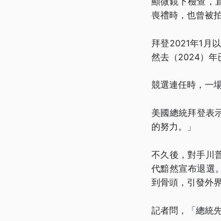
顯微鏡下檢查，
喪禮時，也曾被
拜登2021年1
然去（2024）
競選連任時，一
美國總統拜登表
的努力。」
不久後，對手川
代黯然宣布退選
到骨頭，引發外
記者問，「總統