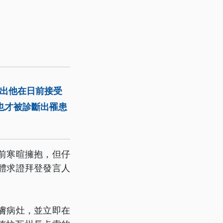
傳出他在日前接受
也才被診斷出罹患
前寒暄擁抱，但仔
體求證拜登發言人
膚病灶，並立即在