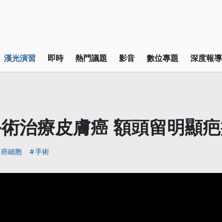
漢光演習
即時
熱門議題
影音
數位專題
深度報導
術治療皮膚癌 額頭留明顯疤
癌細胞
手術