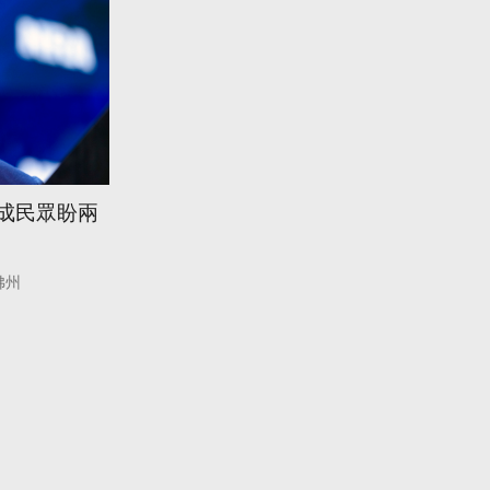
7成民眾盼兩
佛州