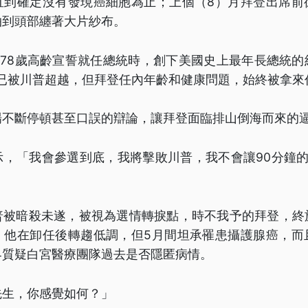
直到確定沒有發現癌細胞為止；上個（8）月拜登出席前
拍到頭部纏著大片紗布。
月以78歲高齡宣誓就任總統時，創下美國史上最年長總統
年已被川普超越，但拜登任內年齡和健康問題，始終被拿來
場不斷停頓甚至口誤的辯論，讓拜登面臨排山倒海而來的
示，「我會參選到底，我將擊敗川普，我不會讓90分鐘的
普被暗殺未遂，被視為選情轉捩點，時不我予的拜登，終
。他在卸任後轉趨低調，但5月間坦承罹患攝護腺癌，而
界質疑白宮醫療團隊過去是否隱匿病情。
先生，你感覺如何？」