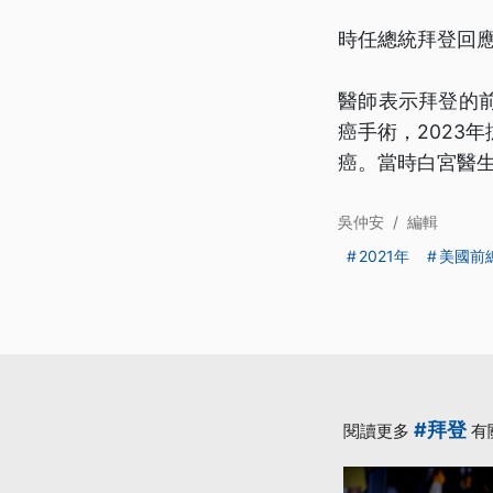
時任總統拜登回
醫師表示拜登的
癌手術，2023
癌。當時白宮醫
吳仲安
/
編輯
2021年
美國前
#拜登
閱讀更多
有