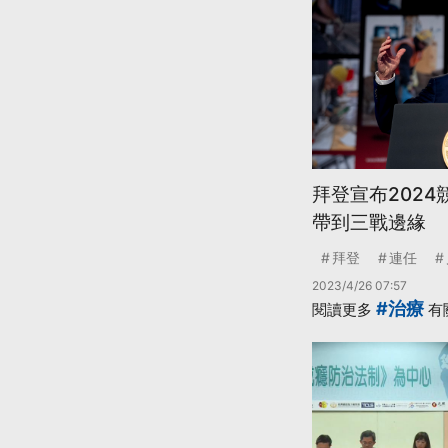
拜登宣布2024
帶到三戰邊緣
拜登
連任
2023/4/26 07:57
#治療
閱讀更多
有