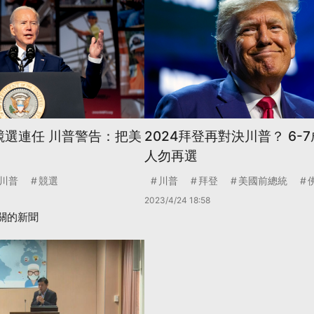
競選連任 川普警告：把美
2024拜登再對決川普？ 6-
人勿再選
川普
競選
川普
拜登
美國前總統
2023/4/24 18:58
關的新聞