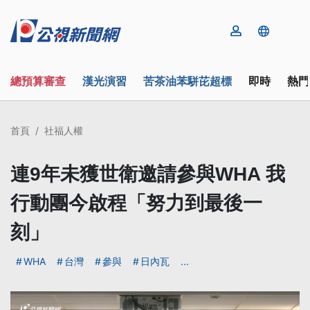
總預算審查
漢光演習
苦茶油苯駢芘超標
即時
熱門
首頁
社福人權
連9年未獲世衛邀請參與WHA 我
行動團今啟程「努力到最後一
刻」
WHA
台灣
參與
日內瓦
...