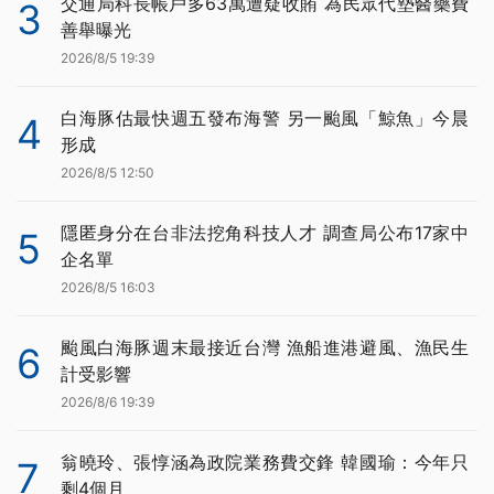
交通局科長帳戶多63萬遭疑收賄 為民眾代墊醫藥費
3
善舉曝光
2026/8/5 19:39
白海豚估最快週五發布海警 另一颱風「鯨魚」今晨
4
形成
2026/8/5 12:50
隱匿身分在台非法挖角科技人才 調查局公布17家中
5
企名單
2026/8/5 16:03
颱風白海豚週末最接近台灣 漁船進港避風、漁民生
6
計受影響
2026/8/6 19:39
翁曉玲、張惇涵為政院業務費交鋒 韓國瑜：今年只
7
剩4個月