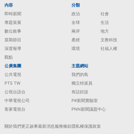
內容
分類
即時新聞
政治
社會
專題策展
全球
生活
數位敘事
兩岸
地方
當期節目
產經
文教科技
深度報導
環境
社福人權
觀點
公廣集團
主題網站
公共電視
我們的島
PTS TW
獨立特派員
公視台語台
有話好說
中華電視公司
P#新聞實驗室
客家電視台
PNN新聞議題中心
關於我們
更正啟事
最新消息
服務條款
隱私權保護政策