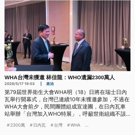
WHA台灣未獲邀 林佳龍：WHO遺漏2300萬人
2026/5/17 19:03
|
政治
第79屆世界衛生大會WHA明（18）日將在瑞士日內
瓦舉行開幕式，台灣已連續10年未獲邀參加，不過在
WHA大會前夕，民間團體組成宣達團，在日內瓦車
站舉辦「台灣加入WHO特展」，呼籲世衛組織不該
將台灣排除在外。今（2026）年衛福部與外交部合
2300萬
日內瓦
台灣
WHA
...
作，將在WHA會議期間，舉辦「台灣智慧醫療與健