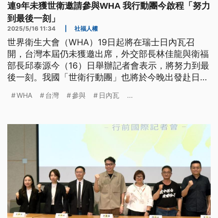
連9年未獲世衛邀請參與WHA 我行動團今啟程「努力
到最後一刻」
2025/5/16 11:34
|
社福人權
世界衛生大會（WHA）19日起將在瑞士日內瓦召
開，台灣本屆仍未獲邀出席，外交部長林佳龍與衛福
部長邱泰源今（16）日舉辦記者會表示，將努力到最
後一刻。我國「世衛行動團」也將於今晚出發赴日內
瓦，除參與周邊會議外，也將召開國際記者會，表達
WHA
台灣
參與
日內瓦
...
台灣被拒於WHA門外，牴觸WHO健康無國界理念，
呼籲國際支持台灣以觀察員身分出席大會。