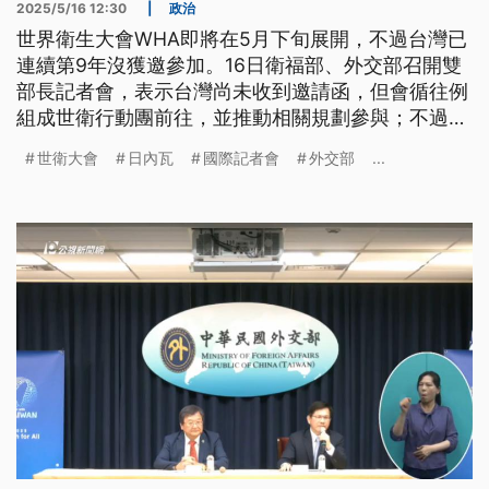
2025/5/16 12:30
|
政治
世界衛生大會WHA即將在5月下旬展開，不過台灣已
連續第9年沒獲邀參加。16日衛福部、外交部召開雙
部長記者會，表示台灣尚未收到邀請函，但會循往例
組成世衛行動團前往，並推動相關規劃參與；不過中
國外交部15日表示，不同意台灣參加世衛大會。民間
世衛大會
日內瓦
國際記者會
外交部
...
團體認為，與其加入美國即將退出的世衛組織，今
（2025）年應把重點放在外圍國際團體互相結盟更
重要。