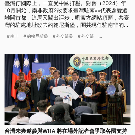
臺灣佇國際上，一直受中國打壓。對舊（2024）年
10月開始，南非政府2改要求臺灣駐南非代表處愛遷
離開首都，這馬又閣出漚步，咧官方網站頂頭，共臺
灣的駐處地址改去約翰尼斯堡，閣共現任駐南非的代
表彼欄刣掉。外交部長林佳龍批評，南非外交部按呢
南非
約翰尼斯堡
外交部長
外交部
...
亂舞，就是受中國施壓。（新聞標題、導言為台語
文）
台灣未獲邀參與WHA 將在場外記者會爭取各國支持