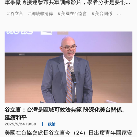
軍事微博接連發布共軍訓練影片，學者分析是要恫嚇
台灣。
谷立言
總統賴清德
美國在台協會
美台關係
...
谷立言：台灣是區域可效法典範 盼深化美台關係、
延續和平
2025/5/24 19:30
|
政治
美國在台協會處長谷立言今（24）日出席青年國家安