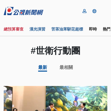
總預算審查
漢光演習
苦茶油苯駢芘超標
即時
熱門
#世衛行動團
最新
最相關