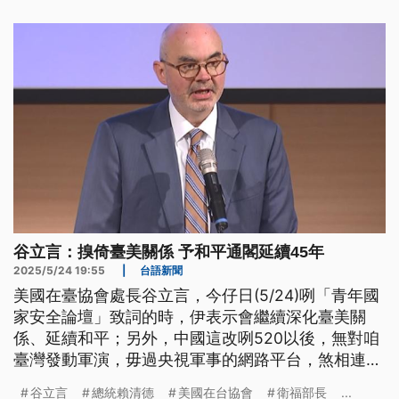
康產業展」，展現台灣的數位醫療與實力，衛福部長
石崇良與外交部長林佳龍均已抵達日內瓦，也創下外
交部長在WHA期間赴日內瓦的首例。
谷立言：搝倚臺美關係 予和平通閣延續45年
2025/5/24 19:55
|
台語新聞
美國在臺協會處長谷立言，今仔日(5/24)咧「青年國
家安全論壇」致詞的時，伊表示會繼續深化臺美關
係、延續和平；另外，中國這改咧520以後，無對咱
臺灣發動軍演，毋過央視軍事的網路平台，煞相連紲
發佈真濟中國軍隊訓練的影片，有學者分析講，這是
谷立言
總統賴清德
美國在台協會
衛福部長
...