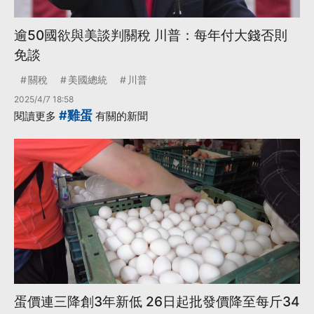
逾50國欲與美談判關稅 川普：每年付大錢否則
免談
關稅
美國總統
川普
2025/4/7 18:58
#雞蛋
閱讀更多
有關的新聞
蛋價連三降創3年新低 26日起批發價降至每斤34