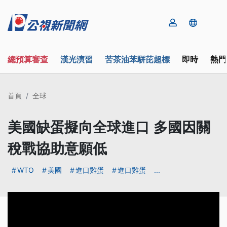
總預算審查
漢光演習
苦茶油苯駢芘超標
即時
熱門
首頁
全球
美國缺蛋擬向全球進口 多國因關
稅戰協助意願低
WTO
美國
進口雞蛋
進口雞蛋
...