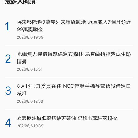
最多人閱讀
屏東移除逾9萬隻外來種綠鬣蜥 冠軍獵人7個月領近
1
99萬獎勵金
2026/8/6 19:39
光纖無人機遺留纜線遍布森林 烏克蘭指控造成生態
2
隱憂
2026/8/6 15:51
8月起已無委員在任 NCC停發手機等電信設備進口
3
核准
2026/8/6 12:58
嘉義麻油廠低溫焙炒苦茶油 仍驗出苯駢芘超標
4
2026/8/6 19:39