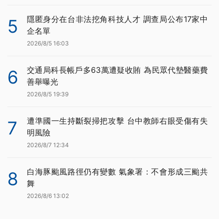
隱匿身分在台非法挖角科技人才 調查局公布17家中
5
企名單
2026/8/5 16:03
交通局科長帳戶多63萬遭疑收賄 為民眾代墊醫藥費
6
善舉曝光
2026/8/5 19:39
遭準國一生持斷裂掃把攻擊 台中教師右眼受傷有失
7
明風險
2026/8/7 12:34
白海豚颱風路徑仍有變數 氣象署：不會形成三颱共
8
舞
2026/8/6 13:02