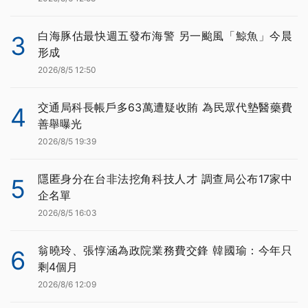
白海豚估最快週五發布海警 另一颱風「鯨魚」今晨
3
形成
2026/8/5 12:50
交通局科長帳戶多63萬遭疑收賄 為民眾代墊醫藥費
4
善舉曝光
2026/8/5 19:39
隱匿身分在台非法挖角科技人才 調查局公布17家中
5
企名單
2026/8/5 16:03
翁曉玲、張惇涵為政院業務費交鋒 韓國瑜：今年只
6
剩4個月
2026/8/6 12:09