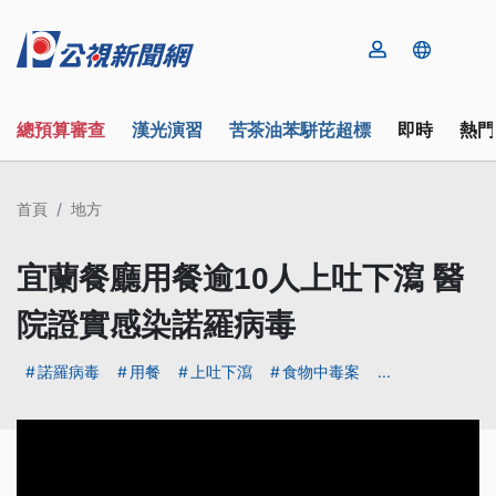
總預算審查
漢光演習
苦茶油苯駢芘超標
即時
熱門
首頁
地方
宜蘭餐廳用餐逾10人上吐下瀉 醫
院證實感染諾羅病毒
諾羅病毒
用餐
上吐下瀉
食物中毒案
...