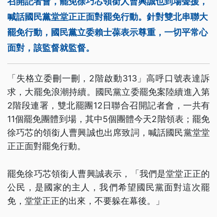
召開記者會，罷免徐巧芯領銜人曹興誠也到場聲援，
喊話國民黨堂堂正正面對罷免行動。針對雙北串聯大
罷免行動，國民黨立委賴士葆表示尊重，一切平常心
面對，該監督就監督。
「失格立委刪一刪，2階啟動313」高呼口號表達訴
求，大罷免浪潮持續。國民黨立委罷免案陸續進入第
2階段連署，雙北罷團12日聯合召開記者會，一共有
11個罷免團體到場，其中5個團體今天2階領表；罷免
徐巧芯的領銜人曹興誠也出席致詞，喊話國民黨堂堂
正正面對罷免行動。
罷免徐巧芯領銜人曹興誠表示，「我們是堂堂正正的
公民，是國家的主人，我們希望國民黨面對這次罷
免，堂堂正正的出來，不要躲在幕後。」