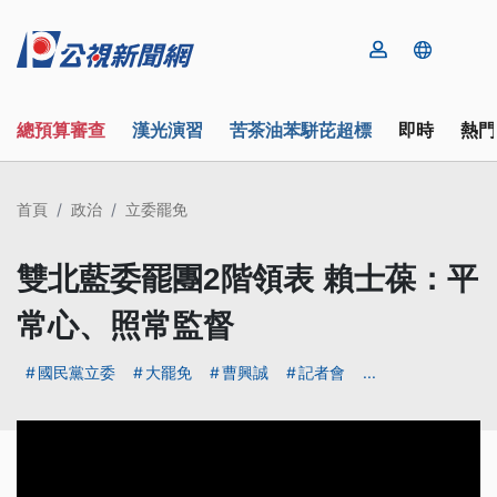
總預算審查
漢光演習
苦茶油苯駢芘超標
即時
熱門
首頁
政治
立委罷免
雙北藍委罷團2階領表 賴士葆：平
常心、照常監督
國民黨立委
大罷免
曹興誠
記者會
...