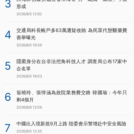
3
形成
2026/8/5 12:50
交通局科長帳戶多63萬遭疑收賄 為民眾代墊醫藥費
4
善舉曝光
2026/8/5 19:39
隱匿身分在台非法挖角科技人才 調查局公布17家中
5
企名單
2026/8/5 16:03
翁曉玲、張惇涵為政院業務費交鋒 韓國瑜：今年只
6
剩4個月
2026/8/6 12:09
中國出入境新規9月上路 陸委會示警增赴中安全風險
7
2026/8/5 12:35