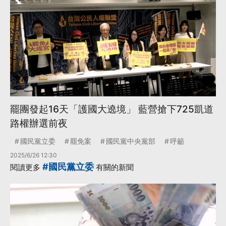
罷團發起16天「護國大遶境」 藍營搶下725凱道
路權辦選前夜
國民黨立委
罷免案
國民黨中央黨部
呼籲
2025/6/26 12:30
#國民黨立委
閱讀更多
有關的新聞