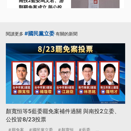
南投2藍委馬文君、游
顥罷免案成立 與公投
同樣於8/23投票
·
·
中選會
核三重啟公投
·
·
·
罷免案
規定
連署
#國民黨立委
閱讀更多
有關的新聞
更多...
顏寬恒等5藍委罷免案補件過關 與南投2立委、
公投皆8/23投票
罷免案
國民黨立委
顏寬恒
藍委
...