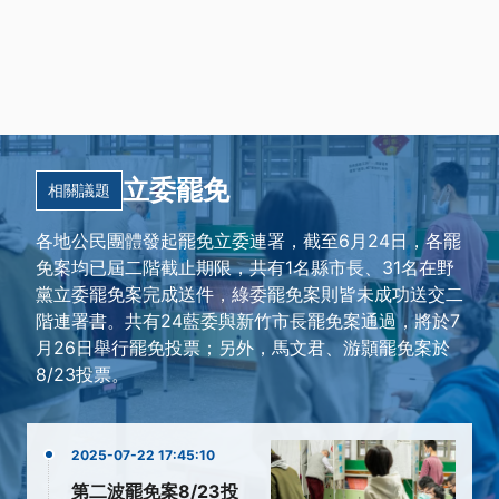
立委罷免
相關議題
各地公民團體發起罷免立委連署，截至6月24日，各罷
免案均已屆二階截止期限，共有1名縣市長、31名在野
黨立委罷免案完成送件，綠委罷免案則皆未成功送交二
階連署書。共有24藍委與新竹市長罷免案通過，將於7
月26日舉行罷免投票；另外，馬文君、游顥罷免案於
8/23投票。
2025-07-22 17:45:10
第二波罷免案8/23投