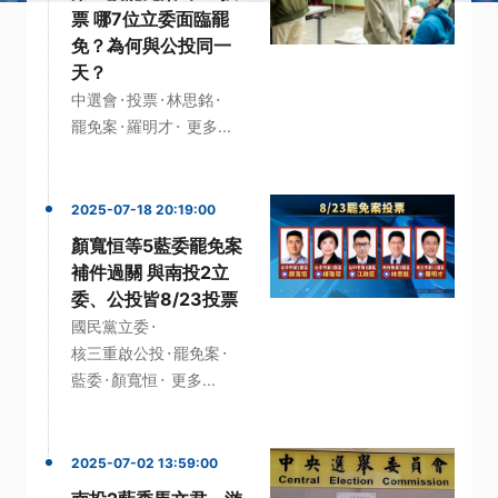
票 哪7位立委面臨罷
免？為何與公投同一
天？
·
·
·
中選會
投票
林思銘
·
·
罷免案
羅明才
更多...
2025-07-18 20:19:00
顏寬恒等5藍委罷免案
補件過關 與南投2立
委、公投皆8/23投票
·
國民黨立委
·
·
核三重啟公投
罷免案
·
·
藍委
顏寬恒
更多...
2025-07-02 13:59:00