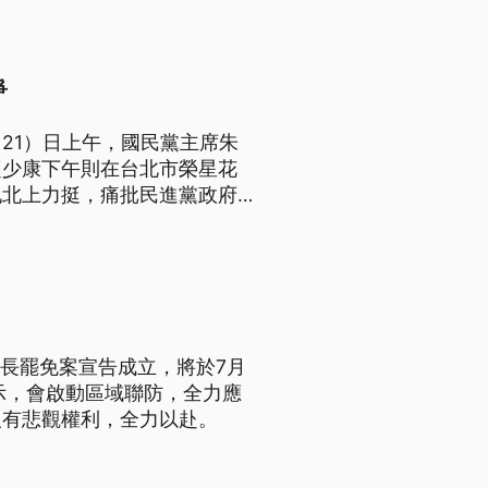
0份不送件，等於正式宣告罷綠
爭
21）日上午，國民黨主席朱
趙少康下午則在台北市榮星花
地北上力挺，痛批民進黨政府不
市長罷免案宣告成立，將於7月
示，會啟動區域聯防，全力應
沒有悲觀權利，全力以赴。