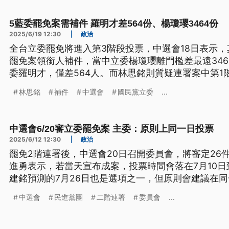
5藍委罷免案需補件 羅明才差564份、楊瓊瓔3464份
2025/6/19 12:30
|
政治
全台立委罷免將進入第3階段投票，中選會18日表示，
罷免案領銜人補件，當中立委楊瓊瓔離門檻差最遠34
委羅明才，僅差564人。而林思銘則質疑連署案中第1
顯重複，認為罷團違法灌水，中選會應依法宣告罷免
林思銘
補件
中選會
國民黨立委
...
「補提」是法律所定，選務機關依法辦理並無錯誤。
中選會6/20審立委罷免案 主委：原則上同一日投票
2025/6/12 12:30
|
政治
罷免2階連署後，中選會20日召開委員會，將審定26
進勇表示，若當天宣布成案，投票時間會落在7月10日
建銘預測的7月26日也是選項之一，但原則會建議在
委持續強化陸戰，白營則表態可能藍白合辦「反罷活
中選會
民進黨團
二階連署
委員會
...
罷團的後盾。