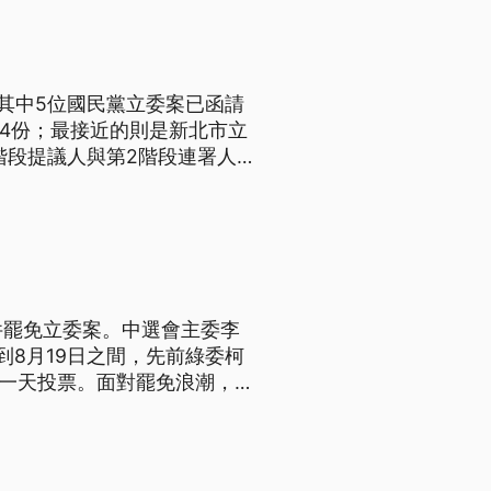
其中5位國民黨立委案已函請
64份；最接近的則是新北市立
階段提議人與第2階段連署人明
案不成立。對此，中選會強調
件罷免立委案。中選會主委李
到8月19日之間，先前綠委柯
同一天投票。面對罷免浪潮，藍
動」；綠營則強調會繼續當公民