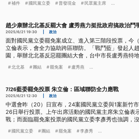
補件
國民黨立委
普發現金
民眾黨主席
...
無效；罷免民進黨立委陳俊宇的罷團也宣布短少800
全軍覆沒。
趙少康辦北北基反罷大會 盧秀燕力挺批政府搞政治鬥
2025/6/21 19:30
|
政治
面對國民黨立委罷免案成立、進入第三階段投票，今（
立倫表示，會全力協助跨區聯防。「戰鬥藍」發起人
園，舉辦北北基反惡罷團結大會，台中市長盧秀燕特
做正事，只會搞政治鬥爭。
北北基
團結
罷免案
盧秀燕
...
7/26藍委罷免投票 朱立倫：區域聯防全力應戰
2025/6/21 12:30
|
政治
中選會昨（20）日宣布，24案國民黨立委與1案新竹
26日舉行投票。上午出席活動的國民黨主席朱立倫表
戰；而面臨罷免案投票的國民黨立委李彥秀也強調，
國民黨立委
團結
罷免案
李彥秀
...