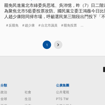
罷免民進黨北市綠委吳思瑤、吳沛憶，昨（7）日二階
為聚焦北市5藍委投票攻防。國民黨立委王鴻薇今日比
人趙少康陪同掃市場，呼籲選民第三階段出門投下「
營縣市首長，應扛起「反罷免」責任。
反罷免
趙少康
台北市議員
罷免投票
...
1
分類
公廣集團
政治
社會
公共電視
全球
生活
PTS TW