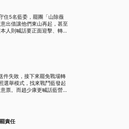
守住5名藍委，罷團「山除薇
願意出借讓他們東山再起，甚至
薇本人則喊話要正面迎擊、轉守
送件失敗，接下來罷免戰場轉
照選舉模式，找來戰鬥藍發起
同意票。而趙少康更喊話藍營縣
反罷責任