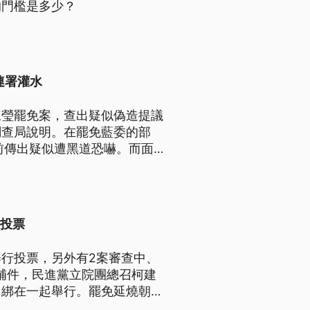
的門檻是多少？
連署灌水
陳瑩罷免案，查出疑似偽造提議
調查局說明。在罷免藍委的部
前傳出疑似遭黑道恐嚇。而面
今日上午按鈴提告，質疑多個罷
3投票
舉行投票，另外有2案審查中、
階補件，民進黨立院團總召柯建
日綁在一起舉行。罷免延燒朝野
下午出面鞠躬道歉，宣布搶救