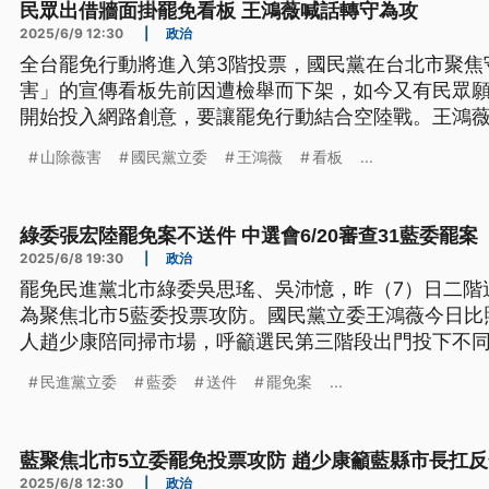
民眾出借牆面掛罷免看板 王鴻薇喊話轉守為攻
2025/6/9 12:30
|
政治
全台罷免行動將進入第3階投票，國民黨在台北市聚焦
害」的宣傳看板先前因遭檢舉而下架，如今又有民眾
開始投入網路創意，要讓罷免行動結合空陸戰。王鴻
為攻。
山除薇害
國民黨立委
王鴻薇
看板
...
綠委張宏陸罷免案不送件 中選會6/20審查31藍委罷案
2025/6/8 19:30
|
政治
罷免民進黨北市綠委吳思瑤、吳沛憶，昨（7）日二階
為聚焦北市5藍委投票攻防。國民黨立委王鴻薇今日比
人趙少康陪同掃市場，呼籲選民第三階段出門投下不
市首長，應扛起反罷免責任。
民進黨立委
藍委
送件
罷免案
...
藍聚焦北市5立委罷免投票攻防 趙少康籲藍縣市長扛
2025/6/8 12:30
|
政治