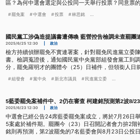
區？為何中選會選定與公投同一天舉行投票？同意票
罷免案
中選會
投票
林思銘
...
國民黨工涉偽造提議書遭傳喚 藍營控吿檢調未查罷團
2025/6/25 12:30
|
政治
檢方持續偵辦罷免不實連署案，針對罷免民進黨立委
書。檢調蒐證後，通知國民黨中央黨部組發會黨工到
分，罷免羅明才的團體今（25）日補件，但領銜人日
對司法偵辦，藍委陳玉珍則代表黨中央及立院黨團，
組發會
黨中央
新北市議員
民進黨立委
...
免藍委的罷團連署灌水，但檢調卻沒有動作。
5藍委罷免案補件中、2仍在審查 柯建銘預測第2波8/2
2025/6/23 12:30
|
政治
中選會已經公告24席藍委罷免案成立，將於7月26日
5案處於補件期。罷團今（23）日召開記者會力拚2
銘則再預測，第2波罷免的7名藍委會與8月23日公投
持續對立，罷免綠委李坤城2階截止日，領銜人宋建樑