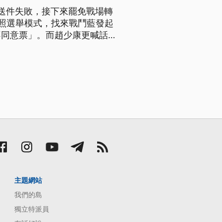
送件失敗，接下來罷免戰場轉
照選舉模式，找來戰鬥藍發起
不同意票」。而趙少康更喊話藍
主題網站
我們的島
獨立特派員