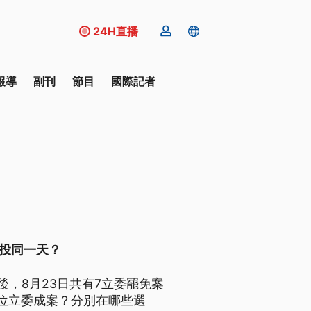
24H直播
報導
副刊
節目
國際記者
公投同一天？
，8月23日共有7立委罷免案
位立委成案？分別在哪些選