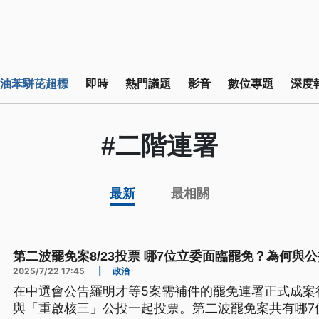
油苯駢芘超標
即時
熱門議題
影音
數位專題
深度
#二階連署
最新
最相關
第二波罷免案8/23投票 哪7位立委面臨罷免？為何與
2025/7/22 17:45
|
政治
在中選會公告羅明才等5案需補件的罷免連署正式成案後
與「重啟核三」公投一起投票。第二波罷免案共有哪7