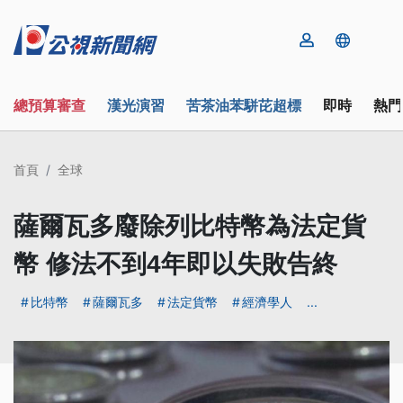
總預算審查
漢光演習
苦茶油苯駢芘超標
即時
熱門
首頁
全球
薩爾瓦多廢除列比特幣為法定貨
幣 修法不到4年即以失敗告終
比特幣
薩爾瓦多
法定貨幣
經濟學人
...