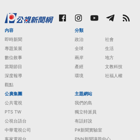
內容
分類
即時新聞
政治
社會
專題策展
全球
生活
數位敘事
兩岸
地方
當期節目
產經
文教科技
深度報導
環境
社福人權
觀點
公廣集團
主題網站
公共電視
我們的島
PTS TW
獨立特派員
公視台語台
有話好說
中華電視公司
P#新聞實驗室
客家電視台
PNN新聞議題中心