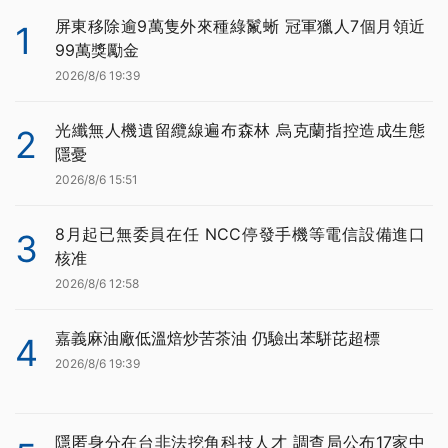
屏東移除逾9萬隻外來種綠鬣蜥 冠軍獵人7個月領近
1
99萬獎勵金
2026/8/6 19:39
光纖無人機遺留纜線遍布森林 烏克蘭指控造成生態
2
隱憂
2026/8/6 15:51
8月起已無委員在任 NCC停發手機等電信設備進口
3
核准
2026/8/6 12:58
嘉義麻油廠低溫焙炒苦茶油 仍驗出苯駢芘超標
4
2026/8/6 19:39
隱匿身分在台非法挖角科技人才 調查局公布17家中