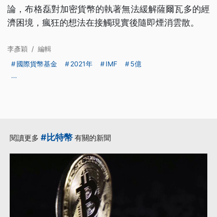
論，布格磊對加密貨幣的執著無法緩解薩爾瓦多的經
濟困境，瘋狂的想法在接觸現實後隨即煙消雲散。
李彥穎
/
編輯
國際貨幣基金
2021年
IMF
5億
...
#比特幣
閱讀更多
有關的新聞