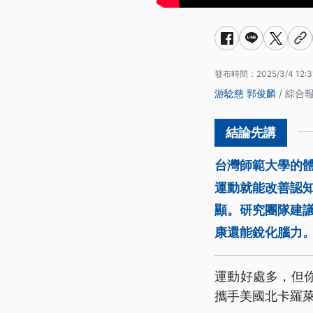
發布時間：
2025/3/4 12:3
游騐慈
郭俊麟
/ 綜合
台灣師範大學的
運動就能改善認知
顯。研究團隊建
康還能銳化腦力
運動好處多，但
攜手美國北卡羅