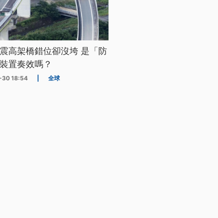
震高架橋錯位卻沒垮 是「防
裝置奏效嗎？
-30 18:54
|
全球