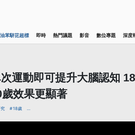
油苯駢芘超標
即時
熱門議題
影音
數位專題
深度
次運動即可提升大腦認知 1
0歲效果更顯著
研究
18歲
...