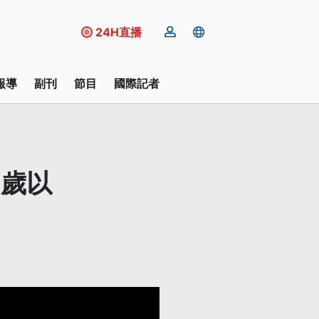
24H直播
報導
副刊
節目
國際記者
8歲以