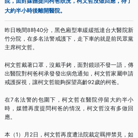
院，面對媒體提問柯爸狀況，柯文哲沒做回應，待了
大約半小時後離開醫院。
昨日晚間8時40分，黑色廂型車緩緩抵達台大醫院新
竹分院，在多名法警戒護下，走下車的就是前民眾黨
主席柯文哲。
柯文哲戴著口罩，沒戴手銬，面對鏡頭不發一語，傳
出醫院對柯爸柯承發發出病危通知，柯文哲家屬申請
戒護探視，讓柯文哲能夠探望高齡92歲的柯爸。
在7名法警的包圍下，柯文哲在醫院停留大約半小
時，媒體再度提問柯爸的情況，柯文哲沒有多做回
應。
本（1）月2日，柯文哲再度遭法院裁定羈押禁見，如