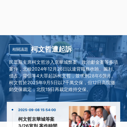
柯文哲遭起訴
相關議題
民眾黨主席柯文哲涉入京華城弊案、政治獻金案等多項
案件，北檢2024年12月26日以違背職務收賄、圖利、
侵占、背信等4大罪起訴柯文哲，並求刑28年6個月。
柯文哲於2025年9月5日以7千萬交保，但12日高院撤
銷交保裁定，北院15日再裁定維持交保。
2025-09-08 15:54:00
柯文哲京華城等案
3/26宣判 案件時間