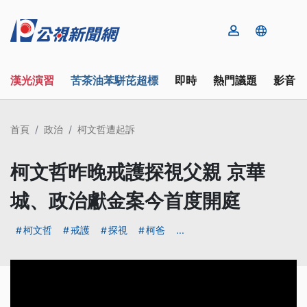
漢光演習
苦茶油苯駢芘超標
即時
熱門議題
影音
首頁
政治
柯文哲遭起訴
柯文哲昨晚戒護探視父親 京華
城、政治獻金案今首度開庭
柯文哲
戒護
探視
柯爸
...