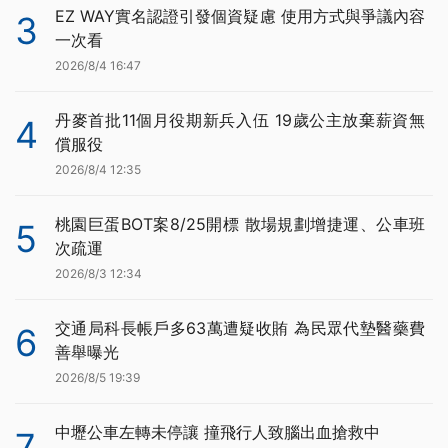
EZ WAY實名認證引發個資疑慮 使用方式與爭議內容
3
一次看
2026/8/4 16:47
丹麥首批11個月役期新兵入伍 19歲公主放棄薪資無
4
償服役
2026/8/4 12:35
桃園巨蛋BOT案8/25開標 散場規劃增捷運、公車班
5
次疏運
2026/8/3 12:34
交通局科長帳戶多63萬遭疑收賄 為民眾代墊醫藥費
6
善舉曝光
2026/8/5 19:39
中壢公車左轉未停讓 撞飛行人致腦出血搶救中
7