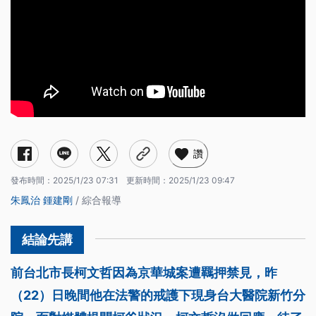
讚
發布時間：
2025/1/23 07:31
更新時間：
2025/1/23 09:47
朱鳳治
鍾建剛
/ 綜合報導
前台北市長柯文哲因為京華城案遭羈押禁見，昨
（22）日晚間他在法警的戒護下現身台大醫院新竹分