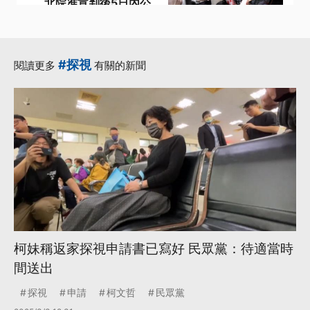
北院准宣判後5日內公
開
·
·
公開
法庭直播
·
·
法院組織法
聲請
#探視
閱讀更多
有關的新聞
·
公開透明
更多...
柯妹稱返家探視申請書已寫好 民眾黨：待適當時
間送出
探視
申請
柯文哲
民眾黨