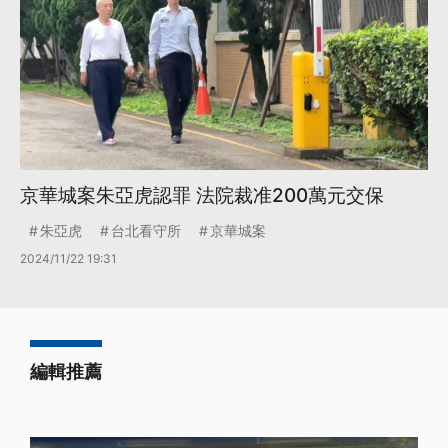
京華城案朱亞虎認罪 法院裁准200萬元交保
朱亞虎
台北看守所
京華城案
2024/11/22 19:31
編輯推薦