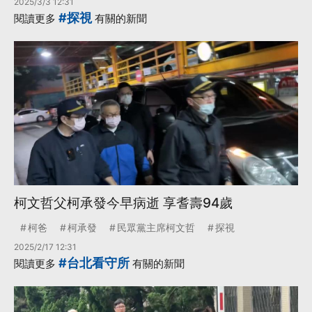
2025/3/3 12:31
#探視
閱讀更多
有關的新聞
柯文哲父柯承發今早病逝 享耆壽94歲
柯爸
柯承發
民眾黨主席柯文哲
探視
2025/2/17 12:31
#台北看守所
閱讀更多
有關的新聞