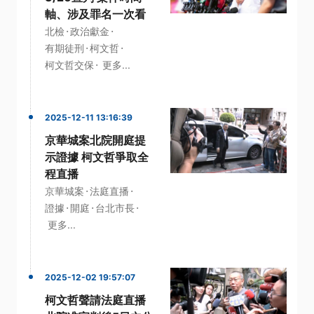
軸、涉及罪名一次看
·
·
北檢
政治獻金
·
·
有期徒刑
柯文哲
·
柯文哲交保
更多...
2025-12-11 13:16:39
京華城案北院開庭提
示證據 柯文哲爭取全
程直播
·
·
京華城案
法庭直播
·
·
·
證據
開庭
台北市長
更多...
2025-12-02 19:57:07
柯文哲聲請法庭直播