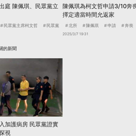
出庭 陳佩琪、民眾黨立
陳佩琪為柯文哲申請3/10奔
擇定適當時間允返家
民眾黨主席柯文哲
民眾黨
北所
陳佩琪
申請
奔喪
2025/3/7 19:31
關的新聞
入加護病房 民眾黨證實
探視