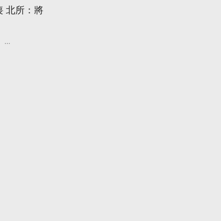
喪 北所：將
...