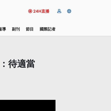
24H直播
報導
副刊
節目
國際記者
黨：待適當