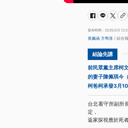
發布時間：
2025/3/3 12:3
黃姵涵
方雋淮
/ 綜合
前民眾黨主席柯文
的妻子陳佩琪今
柯爸柯承發3月1
台北看守所副所
定，
返家探視應於死