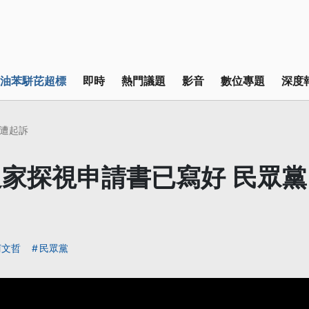
油苯駢芘超標
即時
熱門議題
影音
數位專題
深度
遭起訴
家探視申請書已寫好 民眾
出
柯文哲
民眾黨