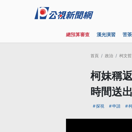
總預算審查
漢光演習
苦茶
首頁
政治
柯文哲
柯妹稱返
時間送
探視
申請