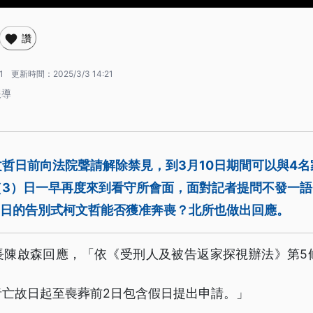
讚
1
更新時間：
2025/3/3 14:21
報導
哲日前向法院聲請解除禁見，到3月10日期間可以與4
（3）日一早再度來到看守所會面，面對記者提問不發一
0日的告別式柯文哲能否獲准奔喪？北所也做出回應。
長陳啟森回應，「依《受刑人及被告返家探視辦法》第5條
者亡故日起至喪葬前2日包含假日提出申請。」