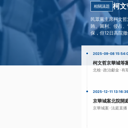
柯文
相關議題
民眾黨主席柯文哲
賄、圖利、侵占、
保，但12日高院
2025-09-08 15:54:
柯文哲京華城等案
·
·
北檢
政治獻金
有
2025-12-11 13:16:3
京華城案北院開
·
京華城案
法庭直播