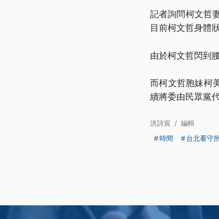
記者詢問柯文哲
目前柯文哲身體
由於柯文哲閃到
而柯文哲胞妹柯
續將委由民眾黨
洪詩宸
/
編輯
時間
台北看守