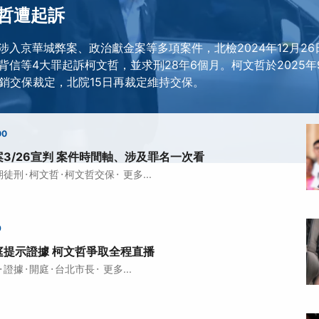
哲遭起訴
涉入京華城弊案、政治獻金案等多項案件，北檢2024年12月2
背信等4大罪起訴柯文哲，並求刑28年6個月。柯文哲於2025年
撤銷交保裁定，北院15日再裁定維持交保。
00
3/26宣判 案件時間軸、涉及罪名一次看
·
·
·
期徒刑
柯文哲
柯文哲交保
更多...
9
庭提示證據 柯文哲爭取全程直播
·
·
·
·
證據
開庭
台北市長
更多...