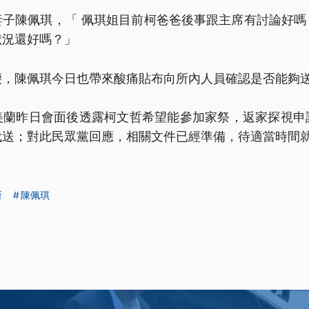
妻子陳佩琪，「 佩琪姐目前柯爸爸後事跟主席有討論好嗎
狀況還好嗎？」
腰，陳佩琪今日也帶來酸痛貼布向所內人員確認是否能夠
美蘭昨日會面後透露柯文哲希望能參加家祭，返家探視申
代送；對此民眾黨回應，相關文件已經準備，待適當時間
所
陳佩琪