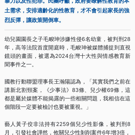
暴力以及性犯罪。民團呼籲，政府要瞭解性教育的本
土需求，安排適齡化的性教育，才不會引起家長的強
烈反彈，讓政策開倒車。
幼兒園園長之子毛畯珅涉嫌性侵6名幼童，被判刑28
年，高等法院首度開庭時，毛畯珅被媒體捕捉到直視
鏡頭的畫面，被選為2024台灣十大性與情感教育新
聞事件之一。
國教行動聯盟理事長王瀚陽認為，「其實我們之前在
講新北割頸案，《少事法》83條、兒少權69條，這
都是屬於媒體不能揭露的一些相關問題，我相信在這
個階段一定要被檢討也要被重視。」
藝人黃子佼非法持有2259個兒少性影像，被判刑8
月，引發社會譁然，攸關兒少性剝削案件6年增3倍，