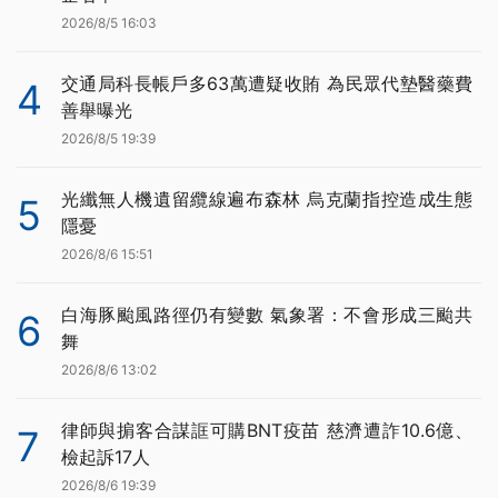
2026/8/5 16:03
交通局科長帳戶多63萬遭疑收賄 為民眾代墊醫藥費
4
善舉曝光
2026/8/5 19:39
光纖無人機遺留纜線遍布森林 烏克蘭指控造成生態
5
隱憂
2026/8/6 15:51
白海豚颱風路徑仍有變數 氣象署：不會形成三颱共
6
舞
2026/8/6 13:02
律師與掮客合謀誆可購BNT疫苗 慈濟遭詐10.6億、
7
檢起訴17人
2026/8/6 19:39