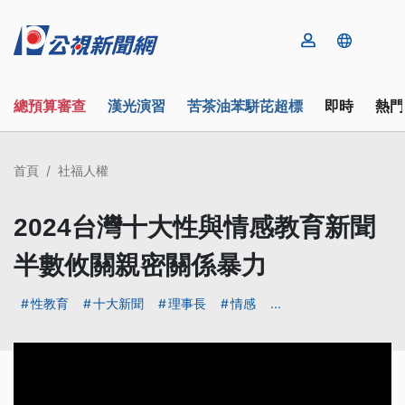
總預算審查
漢光演習
苦茶油苯駢芘超標
即時
熱門
首頁
社福人權
2024台灣十大性與情感教育新聞
半數攸關親密關係暴力
性教育
十大新聞
理事長
情感
...