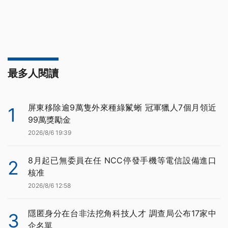
最多人閱讀
屏東移除逾9萬隻外來種綠鬣蜥 冠軍獵人7個月領近
1
99萬獎勵金
2026/8/6 19:39
8月起已無委員在任 NCC停發手機等電信設備進口
2
核准
2026/8/6 12:58
隱匿身分在台非法挖角科技人才 調查局公布17家中
3
企名單