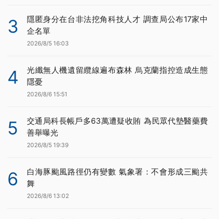
隱匿身分在台非法挖角科技人才 調查局公布17家中
3
企名單
2026/8/5 16:03
光纖無人機遺留纜線遍布森林 烏克蘭指控造成生態
4
隱憂
2026/8/6 15:51
交通局科長帳戶多63萬遭疑收賄 為民眾代墊醫藥費
5
善舉曝光
2026/8/5 19:39
白海豚颱風路徑仍有變數 氣象署：不會形成三颱共
6
舞
2026/8/6 13:02