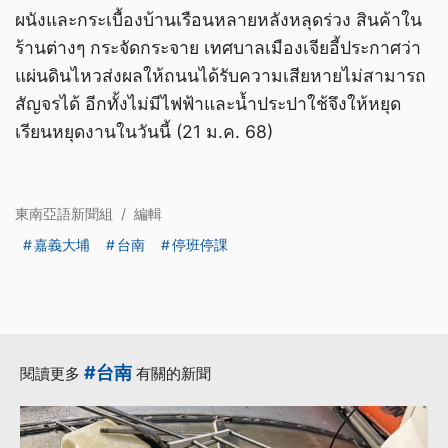
ผนังและกระเบื้องบ้านเรือนหลายหลังหลุดร่วง สินค้าใน
ร้านต่างๆ กระจัดกระจาย เทศบาลเมืองเจียอี้ประกาศว่า
แผ่นดินไหวส่งผลให้ถนนได้รับความเสียหายไม่สามารถ
สัญจรได้ อีกทั้งไม่มีไฟฟ้าและน้ำประปาใช้จึงให้หยุด
เรียนหยุดงานในวันนี้ (21 ม.ค. 68)
東南亞語新聞組
/
編輯
嘉義大埔
台南
停班停課
#台南
閱讀更多
有關的新聞