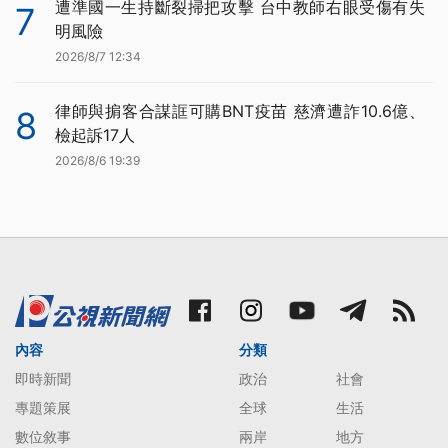
遭準國一生持斷裂掃把攻擊 台中教師右眼受傷有失
7
明風險
2026/8/7 12:34
律師與掮客合謀誆可購BNT疫苗 慈濟遭詐10.6億、
8
檢起訴17人
2026/8/6 19:39
內容
分類
即時新聞
政治
社會
專題策展
全球
生活
數位敘事
兩岸
地方