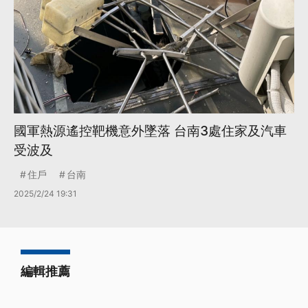
國軍熱源遙控靶機意外墜落 台南3處住家及汽車
受波及
住戶
台南
2025/2/24 19:31
編輯推薦