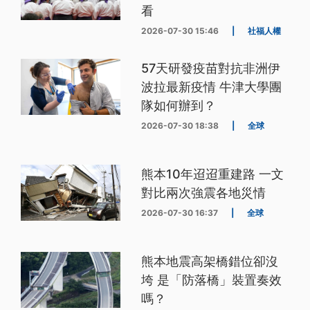
看
2026-07-30 15:46
|
社福人權
57天研發疫苗對抗非洲伊
波拉最新疫情 牛津大學團
隊如何辦到？
2026-07-30 18:38
|
全球
熊本10年迢迢重建路 一文
對比兩次強震各地災情
2026-07-30 16:37
|
全球
熊本地震高架橋錯位卻沒
垮 是「防落橋」裝置奏效
嗎？