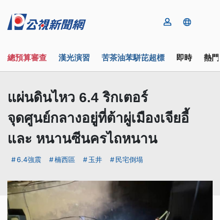
總預算審查
漢光演習
苦茶油苯駢芘超標
即時
熱門
แผ่นดินไหว 6.4 ริกเตอร์
จุดศูนย์กลางอยู่ที่ต้าผู่เมืองเจียอี้
และ หนานซีนครไถหนาน
6.4強震
楠西區
玉井
民宅倒塌