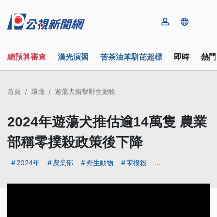
總預算審查
漢光演習
苦茶油苯駢芘超標
即時
熱門
首頁
環境
遊蕩犬衝擊野生動物
2024年遊蕩犬推估逾14萬隻 農業
部稱零撲殺政策後下降
2024年
農業部
野生動物
零撲殺
...