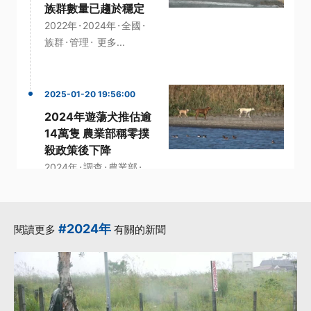
族群數量已趨於穩定
·
·
·
2022年
2024年
全國
·
·
族群
管理
更多...
2025-01-20 19:56:00
2024年遊蕩犬推估逾
14萬隻 農業部稱零撲
殺政策後下降
·
·
·
2024年
調查
農業部
·
·
野生動物
零撲殺
更多...
#2024年
閱讀更多
有關的新聞