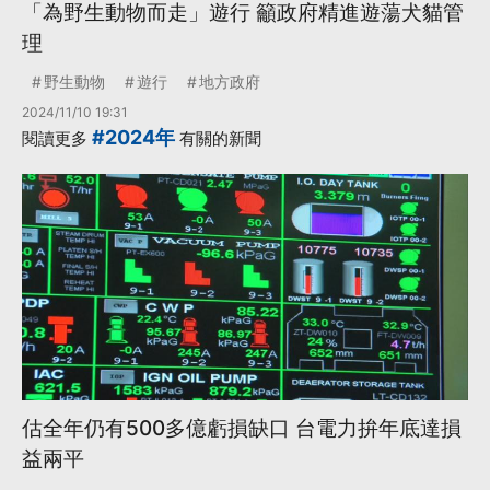
「為野生動物而走」遊行 籲政府精進遊蕩犬貓管
理
野生動物
遊行
地方政府
2024/11/10 19:31
#2024年
閱讀更多
有關的新聞
估全年仍有500多億虧損缺口 台電力拚年底達損
益兩平