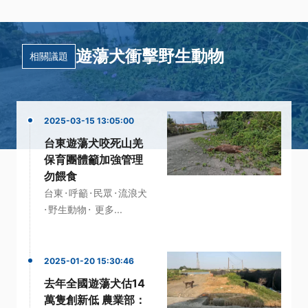
遊蕩犬衝擊野生動物
相關議題
2025-03-15 13:05:00
台東遊蕩犬咬死山羌
保育團體籲加強管理
勿餵食
·
·
·
台東
呼籲
民眾
流浪犬
·
·
野生動物
更多...
2025-01-20 15:30:46
去年全國遊蕩犬估14
萬隻創新低 農業部：