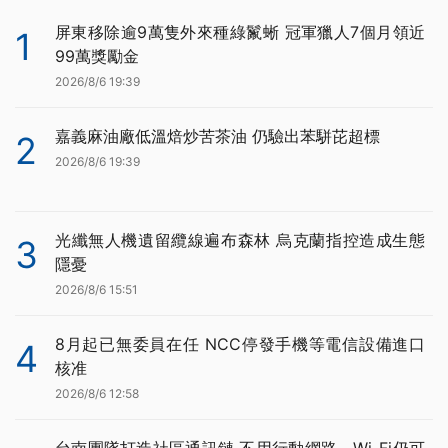
屏東移除逾9萬隻外來種綠鬣蜥 冠軍獵人7個月領近
1
99萬獎勵金
2026/8/6 19:39
嘉義麻油廠低溫焙炒苦茶油 仍驗出苯駢芘超標
2
2026/8/6 19:39
光纖無人機遺留纜線遍布森林 烏克蘭指控造成生態
3
隱憂
2026/8/6 15:51
8月起已無委員在任 NCC停發手機等電信設備進口
4
核准
2026/8/6 12:58
台南團隊打造社區通訊鏈 不用行動網路、Wi-Fi仍可