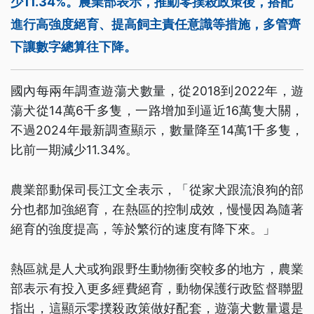
少11.34%。農業部表示，推動零撲殺政策後，搭配
進行高強度絕育、提高飼主責任意識等措施，多管齊
下讓數字總算往下降。
國內每兩年調查遊蕩犬數量，從2018到2022年，遊
蕩犬從14萬6千多隻，一路增加到逼近16萬隻大關，
不過2024年最新調查顯示，數量降至14萬1千多隻，
比前一期減少11.34%。
農業部動保司長江文全表示，「從家犬跟流浪狗的部
分也都加強絕育，在熱區的控制成效，慢慢因為隨著
絕育的強度提高，等於繁衍的速度有降下來。」
熱區就是人犬或狗跟野生動物衝突較多的地方，農業
部表示有投入更多經費絕育，動物保護行政監督聯盟
指出，這顯示零撲殺政策做好配套，遊蕩犬數量還是