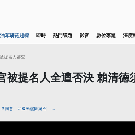
油苯駢芘超標
即時
熱門議題
影音
數位專題
深度
被提名人審查
官被提名人全遭否決 賴清德
同意
國民黨團總召
...