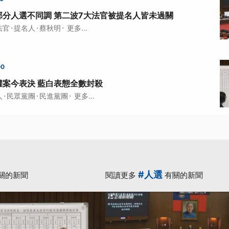
部分人選不同調 第二波7大法官被提名人皆未過關
·
·
·
法官
提名人
蔡秋明
更多...
00
權案今表決 藍白表態全數封殺
·
·
·
人
民眾黨團
民進黨團
更多...
#人選
關的新聞
閱讀更多
有關的新聞