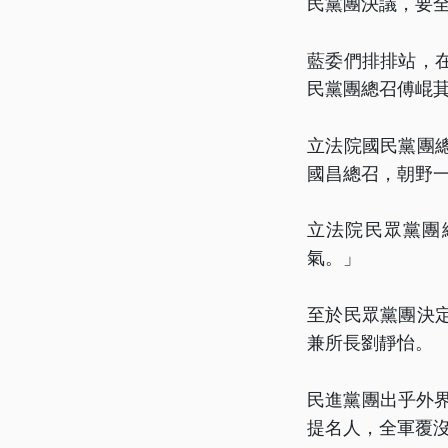
民黨團決議，要
藍委們排排站，
民黨團總召傅崐
立法院國民黨團
國昌總召，朝野
立法院民眾黨團
氣。」
至於民眾黨團決
兼所長劉靜怡。
民進黨團出乎外
提名人，全軍覆