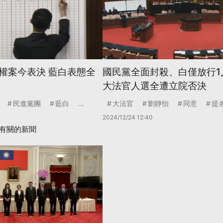
權案今表決 藍白表態全
國民黨全面封殺、白僅放行1
大法官人選全遭立院否決
民進黨團
藍白
...
大法官
劉靜怡
同意
提
2024/12/24 12:40
有關的新聞