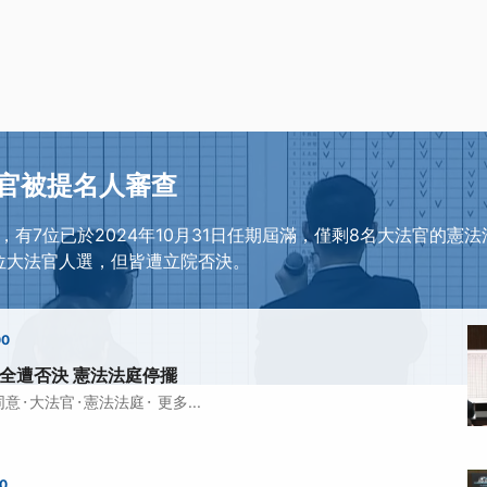
官被提名人審查
，有7位已於2024年10月31日任期屆滿，僅剩8名大法官的憲
位大法官人選，但皆遭立院否決。
00
全遭否決 憲法法庭停擺
·
·
·
同意
大法官
憲法法庭
更多...
00