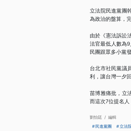
立法院民進黨團
為政治的盤算，
由於《憲法訴訟
法官最低人數為
民團跟眾多小黨
台北市社民黨議
利，讓台灣一夕
苗博雅痛批，立
而這次7位提名
劉怡廷
/
編輯
民進黨團
立法