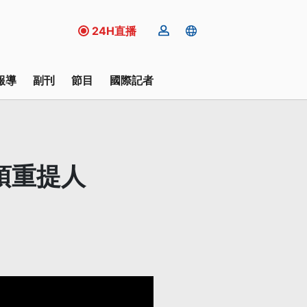
24H直播
報導
副刊
節目
國際記者
須重提人