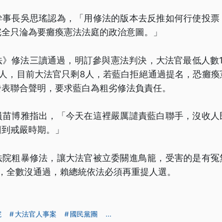
幹事長吳思瑤認為，「用修法的版本去反推如何行使投票
完全只淪為要癱瘓憲法法庭的政治意圖。」
法》修法三讀通過，明訂參與憲法判決，大法官最低人數1
9人，目前大法官只剩8人，若藍白拒絕通過提名，恐癱瘓
發表聯合聲明，要求藍白為粗劣修法負責任。
員苗博雅指出，「今天在這裡嚴厲譴責藍白聯手，沒收人
回到戒嚴時期。」
法院粗暴修法，讓大法官被立委關進鳥籠，受害的是有冤
人，全數沒通過，賴總統依法必須再重提人選。
院
大法官人事案
國民黨團
...