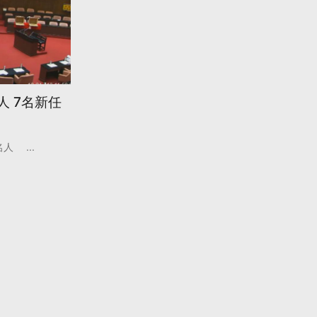
人 7名新任
名人
...