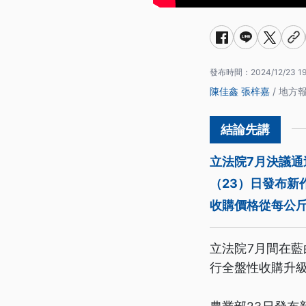
發布時間：
2024/12/23 19
陳佳鑫
張梓嘉
/ 地方
立法院7月決議
（23）日發布
收購價格從每公斤
立法院7月間在
行全盤性收購升