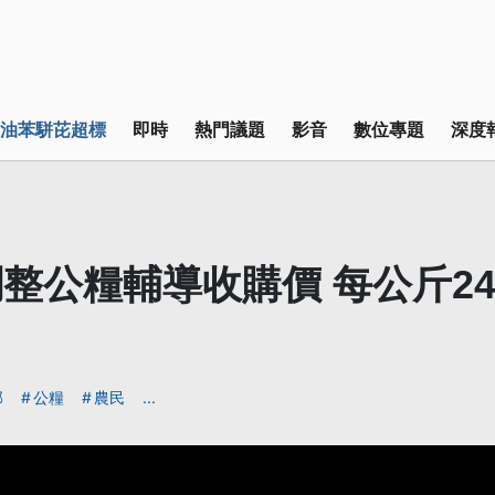
油苯駢芘超標
即時
熱門議題
影音
數位專題
深度
整公糧輔導收購價 每公斤24
部
公糧
農民
...