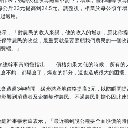
布新作法，強調公糧收購總量不變下，增加計畫和輔導收購
公斤23元提高到24.5元。調整後，相當於每公頃年
期起適用。
表示，「對農民的收入來講，他的收入的增加，原比你提
來保障農民的收益，最重要就是要照顧我們農民的一個收
消費端。」
會總幹事黃翊愷指出，「價格如果太低的時候，所有的
糧倉不夠，都爆倉了，爆倉的部分，這也造成很大的困擾
來會透過3年時間，緩步將產地價格提高3元，以防瞬間提
也影響到消費者及企業契作農民。不過農民則擔心因此連
會總幹事張素華表示，「最近聽到說公糧要全面漲價的時