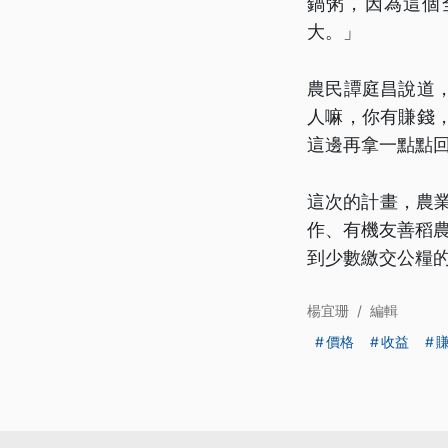
鍋粥，因為這個
大。」
農民譚庭昌說道
人嘛，你有賺錢
這邊再拿一點點
這次的計畫，農
作、有機友善稻
到少數繳交公糧
楊宜珊
/
編輯
價格
收益