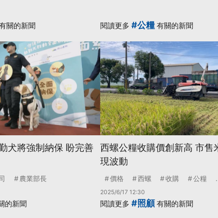
#公糧
有關的新聞
閱讀更多
有關的新聞
勤犬將強制納保 盼完善
西螺公糧收購價創新高 市售
現波動
司
農業部長
價格
西螺
收購
公糧
.
2025/6/17 12:30
#照顧
關的新聞
閱讀更多
有關的新聞