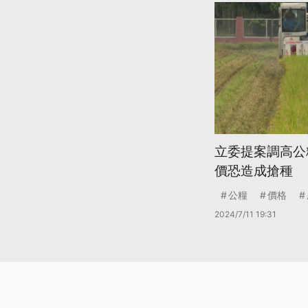
立委提案調高公
價恐造成搶種
公糧
價格
2024/7/11 19:31