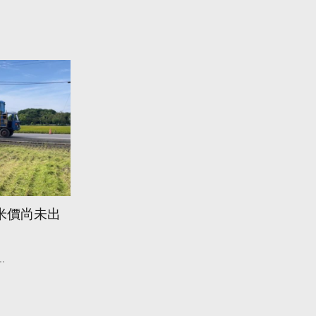
米價尚未出
..